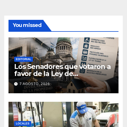
You missed
EDITORIAL
Los Senadores que votaron a
favor de la Ley de
extranjerización de tierras
7 AGOSTO, 2026
LOCALES