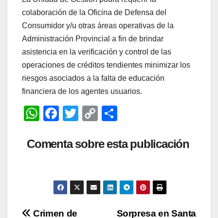
colaboración de la Oficina de Defensa del
Consumidor y/u otras áreas operativas de la
Administración Provincial a fin de brindar
asistencia en la verificación y control de las
operaciones de créditos tendientes minimizar los
riesgos asociados a la falta de educación
financiera de los agentes usuarios.
W
F
T
C
C
h
a
wi
o
o
at
c
tt
p
m
Comenta sobre esta publicación
s
e
er
y
p
A
b
Li
ar
p
o
n
tir
p
o
k
Navegación
Crimen de
Sorpresa en Santa