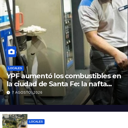
LOCALES
YPF aumentó los combustibles en
la ciudad de Santa Fe: la nafta
súper superó los $2.100 y llenar el
7 AGOSTO, 2026
tanque cuesta más de $94.000
LOCALES