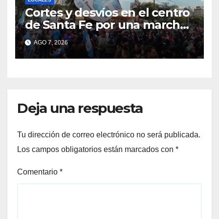
Cortes y desvíos en el centro
de Santa Fe por una marcha
de organizaciones sociales y
AGO 7, 2026
sindicales
Deja una respuesta
Tu dirección de correo electrónico no será publicada.
Los campos obligatorios están marcados con
*
Comentario
*