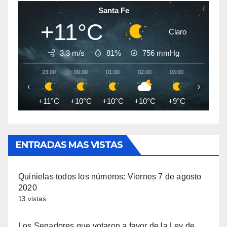
Santa Fe
+11°C
Claro
3.3 m/s
81%
756
mmHg
23:00
00:00
01:00
02:00
03:00
04:00
‹
›
+11°C
+10°C
+10°C
+10°C
+9°C
+9°C
ENTRADAS MAS VISTAS
Quinielas todos los números: Viernes 7 de agosto
2020
13 vistas
Los Senadores que votaron a favor de la Ley de