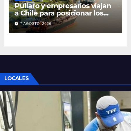
Pullaro y empresarios viajan
a Chile para posicionar los
puertos del sur de Santa Fe
7 AGOSTO, 2026
como salida para las
exportaciones mineras
LOCALES