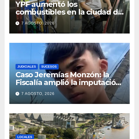
YPF aumentó los
combustibles en la ciudad de
Santa Fe: la nafta súper
7 AGOSTO, 2026
superó los $2.100 y llenar el
tanque cuesta más de
$94.000
JUDICIALES
SUCESOS
Caso Jeremías Monzón: la
Fiscalía amplió la imputación
contra la menor acusada del
7 AGOSTO, 2026
crimen y la causa se
encamina al juicio por jurados
LOCALES