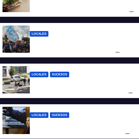
Pullaro y empresarios viajan a Chile para
posicionar los puertos del sur de Santa Fe
como salida para las exportaciones
mineras
LOCALES
Cortes y desvíos en el centro de Santa Fe
por una marcha de organizaciones
sociales y sindicales
LOCALES
SUCESOS
Violento choque entre un auto y una
moto en barrio Alvear: una mujer quedó
tendida sobre la calzada
LOCALES
SUCESOS
Con una pistola Taser, la Policía redujo a
un hombre que amenazaba a su padre