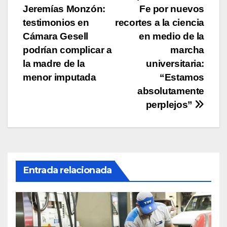
k
Jeremías Monzón:
Fe por nuevos
de
testimonios en
recortes a la ciencia
entradas
Cámara Gesell
en medio de la
podrían complicar a
marcha
la madre de la
universitaria:
menor imputada
“Estamos
absolutamente
perplejos”
Entrada relacionada