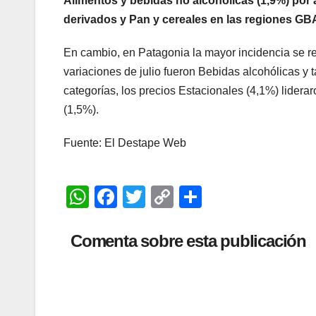
Alimentos y bebidas no alcohólicas (1,9%) por
derivados y Pan y cereales en las regiones G
En cambio, en Patagonia la mayor incidencia se re
variaciones de julio fueron Bebidas alcohólicas y 
categorías, los precios Estacionales (4,1%) lider
(1,5%).
Fuente: El Destape Web
W
F
T
C
C
h
a
wi
o
o
at
c
tt
p
m
Comenta sobre esta publicación
s
e
er
y
p
A
b
Li
ar
p
o
n
tir