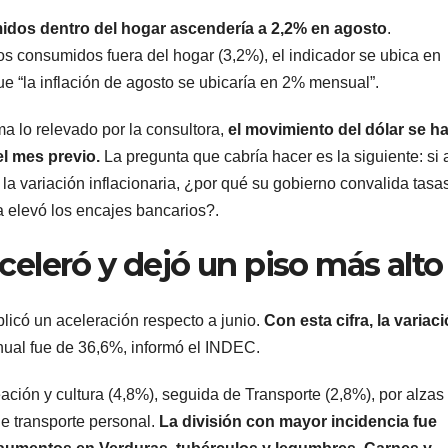
midos dentro del hogar ascendería a 2,2% en agosto
.
s consumidos fuera del hogar (3,2%), el indicador se ubica en
ue “la inflación de agosto se ubicaría en 2% mensual”.
rma lo relevado por la consultora,
el movimiento del dólar se h
el mes previo.
La pregunta que cabría hacer es la siguiente: si 
a la variación inflacionaria, ¿por qué su gobierno convalida tasa
a elevó los encajes bancarios?.
aceleró y dejó un piso más alto
plicó un aceleración respecto a junio.
Con esta cifra, la variac
nual fue de 36,6%, informó el INDEC.
ción y cultura (4,8%), seguida de Transporte (2,8%), por alzas
e transporte personal.
La división con mayor incidencia fue