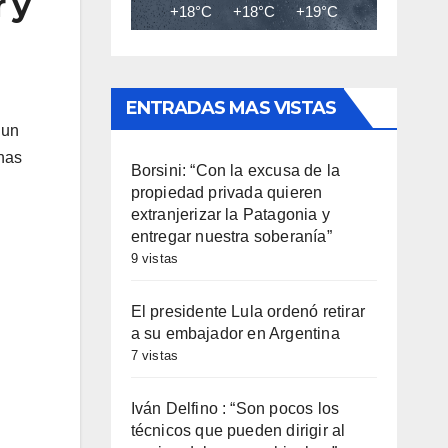
 y
+18°C
+18°C
+19°C
+20°C
+20
ENTRADAS MAS VISTAS
 un
nas
Borsini: “Con la excusa de la
propiedad privada quieren
extranjerizar la Patagonia y
entregar nuestra soberanía”
9 vistas
El presidente Lula ordenó retirar
a su embajador en Argentina
7 vistas
Iván Delfino : “Son pocos los
técnicos que pueden dirigir al