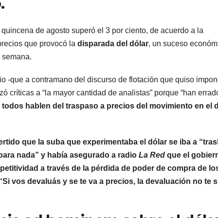
.
 quincena de agosto superó el 3 por ciento, de acuerdo a la
 precios que provocó la
disparada del dólar
, un suceso económ
la semana.
io -que a contramano del discurso de flotación que quiso impon
nzó críticas a “la mayor cantidad de analistas” porque “han errad
odos hablen del traspaso a precios del movimiento en el d
rtido que la suba que experimentaba el dólar se iba a “tras
e para nada” y había asegurado a radio
La Red
que el gobier
titividad a través de la pérdida de poder de compra de lo
i vos devaluás y se te va a precios, la devaluación no te s