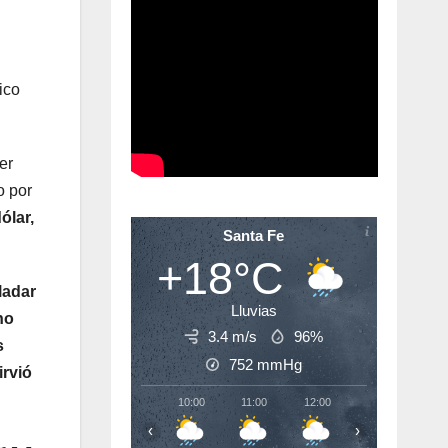
ico
er
o por
ólar,
Santa Fe
+18°C
ladar
Lluvias
no
3.4 m/s
96%
s
752
mmHg
irvió
10:00
11:00
12:00
13:00
14:
‹
›