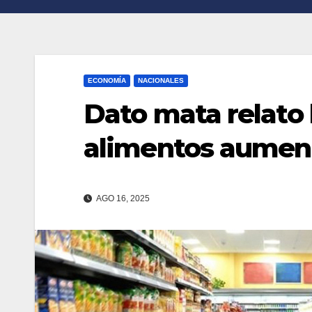
n
r
k
t
i
ECONOMÍA
NACIONALES
r
Dato mata relato l
alimentos aumen
AGO 16, 2025