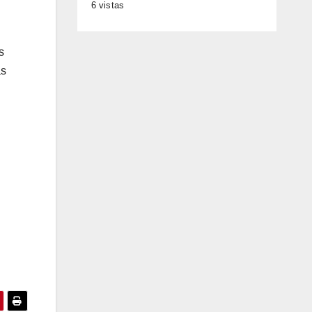
6 vistas
s
as