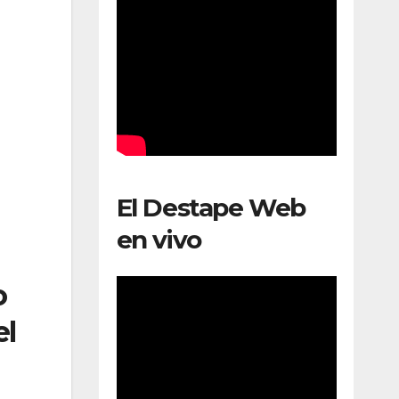
El Destape Web
en vivo
o
el