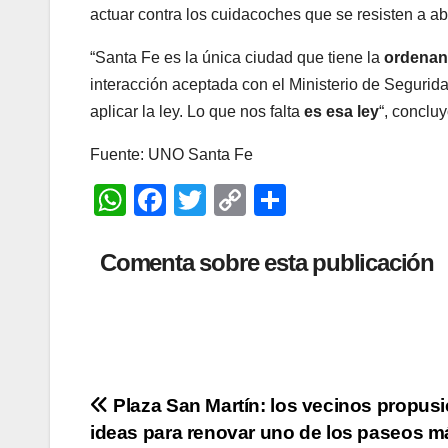
actuar contra los cuidacoches que se resisten a ab
“Santa Fe es la única ciudad que tiene la
ordenan
interacción aceptada con el Ministerio de Segurid
aplicar la ley. Lo que nos falta
es esa ley
“, concluy
Fuente: UNO Santa Fe
W
F
T
C
C
h
a
wi
o
o
at
c
tt
p
m
Comenta sobre esta publicación
s
e
er
y
p
A
b
Li
ar
p
o
n
tir
p
o
k
Navegación
Plaza San Martín: los vecinos propus
k
ideas para renovar uno de los paseos m