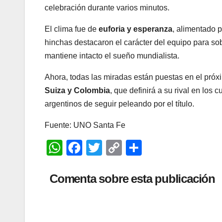
celebración durante varios minutos.
El clima fue de
euforia y esperanza
, alimentado 
hinchas destacaron el carácter del equipo para so
mantiene intacto el sueño mundialista.
Ahora, todas las miradas están puestas en el pr
Suiza y Colombia
, que definirá a su rival en los 
argentinos de seguir peleando por el título.
Fuente: UNO Santa Fe
W
F
T
C
C
h
a
wi
o
o
at
c
tt
p
m
Comenta sobre esta publicación
s
e
er
y
p
A
b
Li
ar