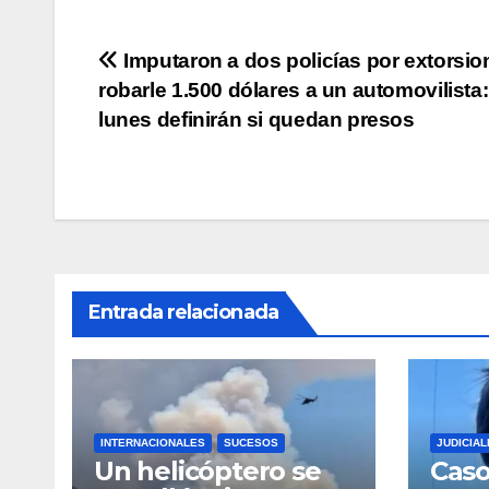
p
o
n
tir
p
o
k
Navegación
Imputaron a dos policías por extorsio
k
robarle 1.500 dólares a un automovilista:
de
lunes definirán si quedan presos
entradas
Entrada relacionada
INTERNACIONALES
SUCESOS
JUDICIAL
Un helicóptero se
Caso