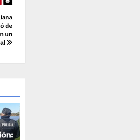
aiana
nó de
en un
ral
ión: