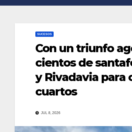
n
r
k
t
i
SUCESOS
r
Con un triunfo ag
cientos de santa
y Rivadavia para 
cuartos
JUL 8, 2026