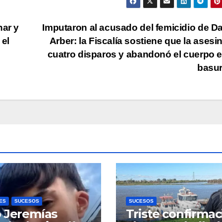
nar y
Imputaron al acusado del femicidio de D
 el
Arber: la Fiscalía sostiene que la asesi
cuatro disparos y abandonó el cuerpo 
basu
ES
SUCESOS
SUCESOS
 Jeremías
Triste confirmac