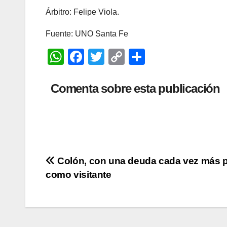
Árbitro: Felipe Viola.
Fuente: UNO Santa Fe
W
F
T
C
C
h
a
wi
o
o
at
c
tt
p
m
Comenta sobre esta publicación
s
e
er
y
p
A
b
Li
ar
p
o
n
tir
p
o
k
Navegación
Colón, con una deuda cada vez más 
k
como visitante
de
entradas