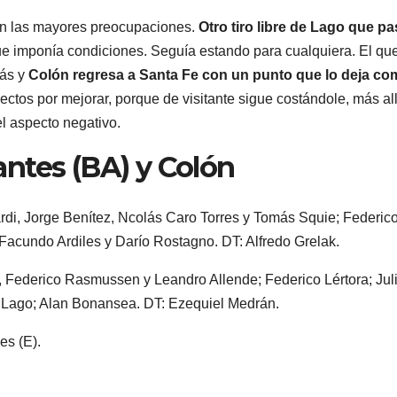
ían las mayores preocupaciones.
Otro tiro libre de Lago que p
 que imponía condiciones. Seguía estando para cualquiera. El qu
más y
Colón regresa a Santa Fe con un punto que lo deja co
ctos por mejorar, porque de visitante sigue costándole, más al
el aspecto negativo.
ntes (BA) y Colón
rdi, Jorge Benítez, Ncolás Caro Torres y Tomás Squie; Federic
Facundo Ardiles y Darío Rostagno. DT: Alfredo Grelak.
s, Federico Rasmussen y Leandro Allende; Federico Lértora; Jul
o Lago; Alan Bonansea. DT: Ezequiel Medrán.
es (E).