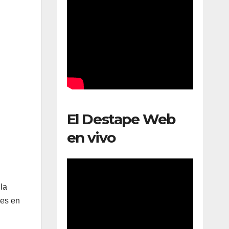
El Destape Web
en vivo
 la
les en