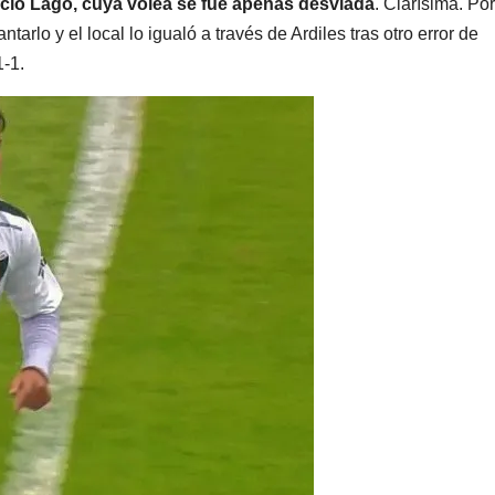
nacio Lago, cuya volea se fue apenas desviada
. Clarísima. Po
tarlo y el local lo igualó a través de Ardiles tras otro error de
1-1.