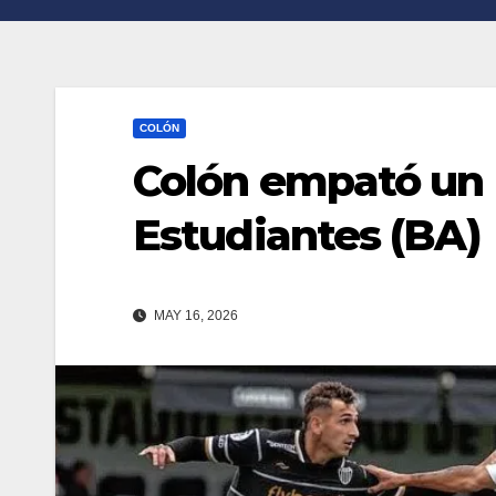
n
r
k
t
i
COLÓN
r
Colón empató un 
Estudiantes (BA)
MAY 16, 2026