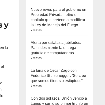
Nuevo revés para el gobierno en
Propiedad Privada: retiró el
capítulo que pretendía modificar
s y
la Ley de Manejo del Fuego
7 vistas
Alerta por estafas a jubilados:
Pami desmiente la entrega
en la
gratuita de computadoras
7 vistas
 el
La furia de Oscar Zago con
Federico Sturzenegger: “Se cree
que somos títeres o estúpidos”
do
7 vistas
n
ío
Con dos golazos, Unión venció a
Lanús y sumó su primer triunfo en