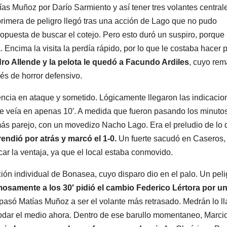
ías Muñoz por Darío Sarmiento y así tener tres volantes central
primera de peligro llegó tras una acción de Lago que no pudo
puesta de buscar el cotejo. Pero esto duró un suspiro, porque
Encima la visita la perdía rápido, por lo que le costaba hacer p
o Allende y la pelota le quedó a Facundo Ardiles
, cuyo rem
s de horror defensivo.
otencia en ataque y sometido. Lógicamente llegaron las indicacio
e veía en apenas 10′. A medida que fueron pasando los minutos
más parejo, con un movedizo Nacho Lago. Era el preludio de lo
rendió por atrás y marcó el 1-0.
Un fuerte sacudó en Caseros,
ar la ventaja, ya que el local estaba conmovido.
ón individual de Bonasea, cuyo disparo dio en el palo. Un peli
mosamente a los 30′ pidió el cambio Federico Lértora por u
y pasó Matías Muñoz a ser el volante más retrasado. Medrán lo l
odar el medio ahora. Dentro de ese barullo momentaneo, Marcio