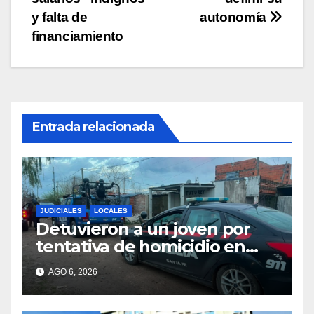
y falta de
autonomía
financiamiento
Entrada relacionada
JUDICIALES
LOCALES
Detuvieron a un joven por
tentativa de homicidio en
barrio 12 de Octubre
AGO 6, 2026