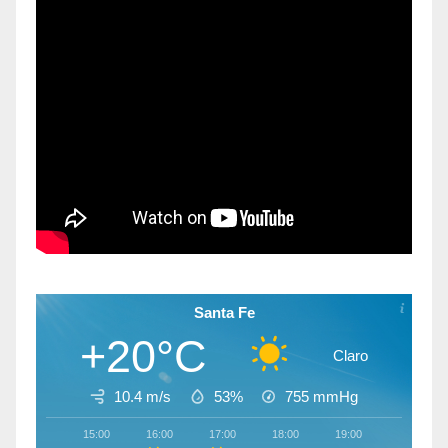
Santa Fe
+20°C
Claro
10.4 m/s
53%
755
mmHg
15:00
16:00
17:00
18:00
19:00
20:00