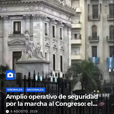
GREMIALES
NACIONALES
Amplio operativo de seguridad
por la marcha al Congreso: el
mapa de los cortes y desvíos
6 AGOSTO, 2026