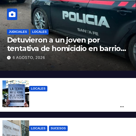
JUDICIALES
LOCALES
Detuvieron a un joven por
tentativa de homicidio en barrio
12 de Octubre
6 AGOSTO, 2026
LOCALES
“Argentina no se vende”: Santa Fe se
moviliza contra el proyecto de Ley de
Tierras
LOCALES
SUCESOS