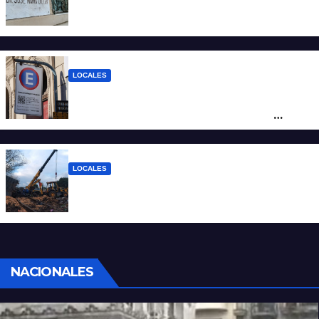
Un joven fue baleado tras una discusión
en un partido de fútbol en Colastiné Norte
LOCALES
Vecinos de Candioti Sur redoblan el
reclamo por el SEOM y preparan una
protesta
LOCALES
Continúan las tareas para remover el tren
descarrilado
NACIONALES