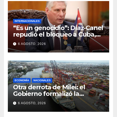
INTERNACIONALES
“Es un genocidio”: Díaz-Canel
repudió el bloqueo a Cuba,
apuntó a Trump y reclamó
6 AGOSTO, 2026
condenas internacionales
ECONOMÍA
NACIONALES
Otra derrota de Milei: el
Gobierno formalizó la
marcha atrás con la
6 AGOSTO, 2026
desregulación del practicaje