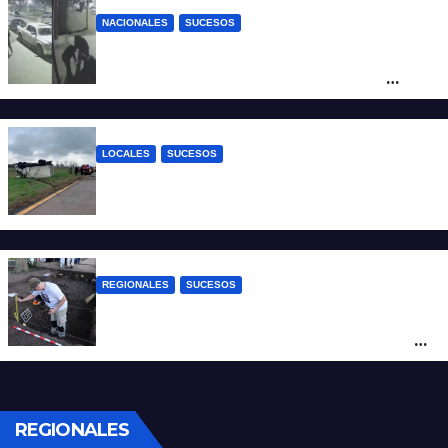
NACIONALES
SUCESOS
Neuquén: policías golpearon brutalmente
a un joven a la salida de un boliche y
quedaron filmados
LOCALES
SUCESOS
Accidente fatal: un muerto tras el vuelco
de un camión frigorífico en la Autovía 19
REGIONALES
SUCESOS
Hallaron los primeros restos humanos en
la investigación por la Masacre Indígena
de San Antonio de Obligado
REGIONALES