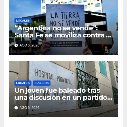
LOCALES
“Argentina no se vende”:
Santa Fe se moviliza contra el
proyecto de Ley de Tierras
AGO 6, 2026
LOCALES
SUCESOS
Un joven fue baleado tras
una discusión en un partido
de fútbol en Colastiné Norte
AGO 6, 2026