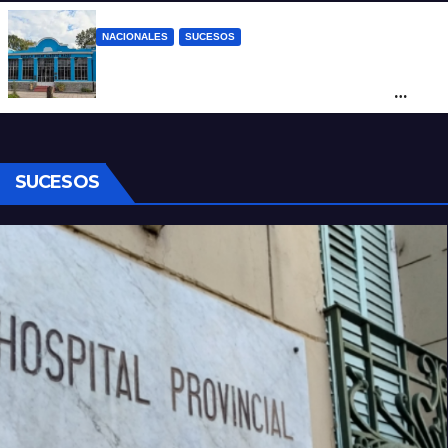
NACIONALES
SUCESOS
Córdoba: un nene llevó un arma de fuego
al colegio y activaron un operativo de
seguridad
SUCESOS