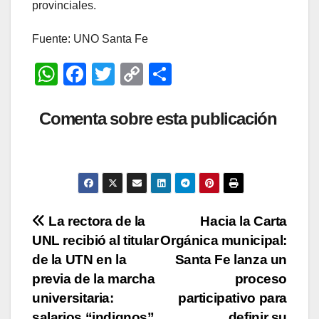
provinciales.
Fuente: UNO Santa Fe
W
F
T
C
C
h
a
wi
o
o
at
c
tt
p
m
Comenta sobre esta publicación
s
e
er
y
p
A
b
Li
ar
p
o
n
tir
p
o
k
Navegación
La rectora de la
Hacia la Carta
k
UNL recibió al titular
Orgánica municipal:
de
de la UTN en la
Santa Fe lanza un
entradas
previa de la marcha
proceso
universitaria:
participativo para
salarios “indignos”
definir su