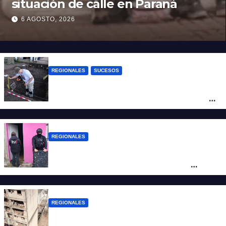
situación de calle en Paraná
6 AGOSTO, 2026
REGIONALES
SUCESOS
Hallaron los primeros restos humanos en
la investigación por la Masacre Indígena
de San Antonio de Obligado
REGIONALES
Detuvieron en Rosario a “Yaka”, buscado
por un homicidio y otros hechos de
violencia armada
REGIONALES
A 13 años de la tragedia de Salta 2141