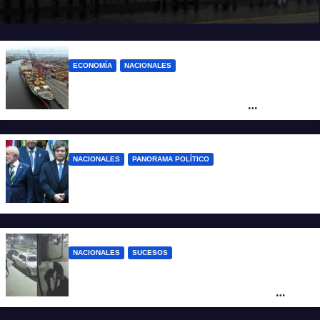
ECONOMÍA
NACIONALES
Otra derrota de Milei: el Gobierno
formalizó la marcha atrás con la
desregulación del practicaje
NACIONALES
PANORAMA POLÍTICO
Milei contra Lula: “Fue una intervención
inédita en la política brasileña”
NACIONALES
SUCESOS
Neuquén: policías golpearon brutalmente
a un joven a la salida de un boliche y
quedaron filmados