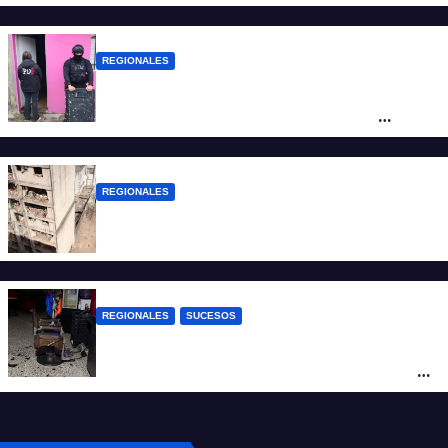
de San Antonio de Obligado
REGIONALES
Detuvieron en Rosario a “Yaka”, buscado
por un homicidio y otros hechos de
violencia armada
REGIONALES
A 13 años de la tragedia de Salta 2141
REGIONALES
SUCESOS
Violento asalto a mano armada en una
peluquería: maniataron a dos hombres y
robaron todo