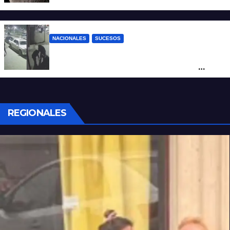
NACIONALES
SUCESOS
Neuquén: policías golpearon brutalmente
a un joven a la salida de un boliche y
quedaron filmados
REGIONALES