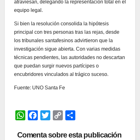
atraviesan, delegando la representación total en el
equipo legal.
Si bien la resolución consolida la hipótesis
principal con tres personas tras las rejas, desde
los tribunales santafesinos advirtieron que la
investigación sigue abierta. Con varias medidas
técnicas pendientes, las autoridades no descartan
que puedan surgir nuevos partícipes o
encubridores vinculados al trágico suceso.
Fuente: UNO Santa Fe
W
F
T
C
C
h
a
wi
o
o
at
c
tt
p
m
Comenta sobre esta publicación