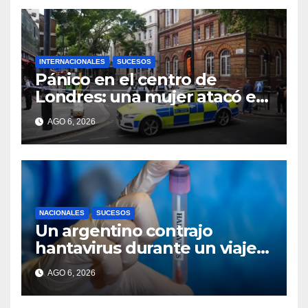
INTERNACIONALES
SUCESOS
Pánico en el centro de
Londres: una mujer atacó e
hirió con unas tijeras a cuatro
AGO 6, 2026
hombres
NACIONALES
SUCESOS
Un argentino contrajo
hantavirus durante un viaje
por Europa y permanece
AGO 6, 2026
aislado en España