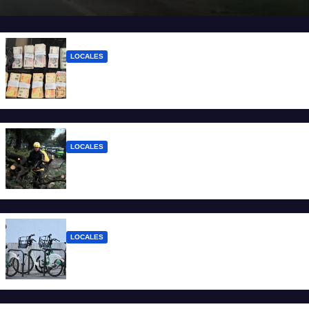
LOCALES
Detuvieron a un joven de 22 años con 700
gramos de cocaína
LOCALES
El temporal dejó 59 reclamos en Santa Fe
y continúan los operativos municipales
LOCALES
Santa Fe: la bici pública ya supera los 670
mil viajes y suma nuevas estaciones