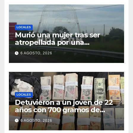
LOCALES
Murió una mujer tras ser
atropellada por una
motocicleta en Nelson
6 AGOSTO, 2026
LOCALES
Detuvieron a un joven de 22
años con 700 gramos de
cocaína
6 AGOSTO, 2026