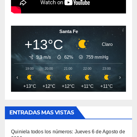
Santa Fe
+13°C
Claro
9.3 m/s
62%
759
mmHg
19:00
20:00
21:00
22:00
23:00
00:00
‹
›
+13°C
+12°C
+12°C
+11°C
+11°C
+10°C
ENTRADAS MAS VISTAS
Quiniela todos los números: Jueves 6 de Agosto de