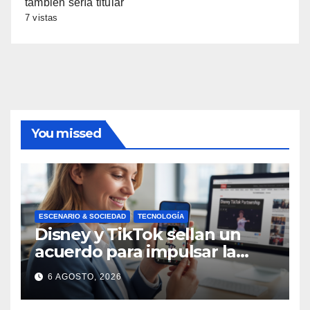
también sería titular
7 vistas
You missed
ESCENARIO & SOCIEDAD
TECNOLOGÍA
Disney y TikTok sellan un
acuerdo para impulsar la
creación de contenido oficial
6 AGOSTO, 2026
en formato vertical