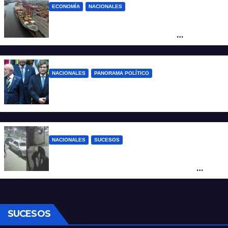
ECONOMÍA
NACIONALES
Otra derrota de Milei: el Gobierno
formalizó la marcha atrás con la
desregulación del practicaje
NACIONALES
PANORAMA POLÍTICO
Milei contra Lula: “Fue una intervención
inédita en la política brasileña”
NACIONALES
SUCESOS
Neuquén: policías golpearon brutalmente
a un joven a la salida de un boliche y
quedaron filmados
SUCESOS