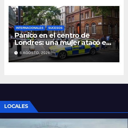
INTERNACIONALES
SUCESOS
Pánico en el centro de
Londres: una mujer atacó e
hirió con unas tijeras a cuatro
6 AGOSTO, 2026
hombres
LOCALES