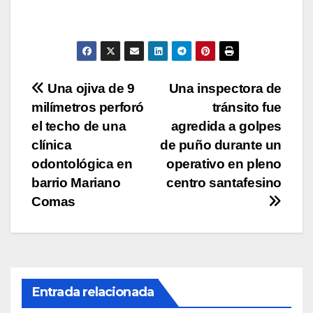
s
e
er
y
p
A
b
Li
ar
p
o
n
tir
p
o
k
Navegación
Una ojiva de 9
Una inspectora de
k
milímetros perforó
tránsito fue
de
el techo de una
agredida a golpes
entradas
clínica
de puño durante un
odontológica en
operativo en pleno
barrio Mariano
centro santafesino
Comas
Entrada relacionada