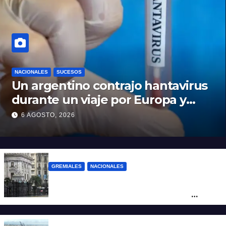
NACIONALES
SUCESOS
Un argentino contrajo hantavirus
durante un viaje por Europa y
permanece aislado en España
6 AGOSTO, 2026
GREMIALES
NACIONALES
Amplio operativo de seguridad por la
marcha al Congreso: el mapa de los
cortes y desvíos