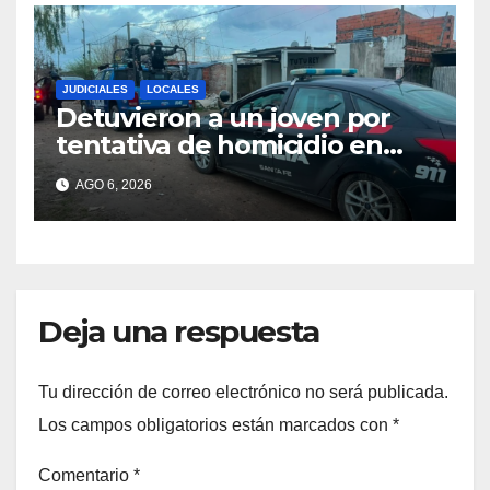
JUDICIALES
LOCALES
Detuvieron a un joven por
tentativa de homicidio en
barrio 12 de Octubre
AGO 6, 2026
Deja una respuesta
Tu dirección de correo electrónico no será publicada.
Los campos obligatorios están marcados con
*
Comentario
*