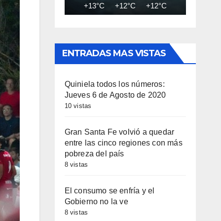
+13°C
+12°C
+12°C
+11°C
+11
ENTRADAS MAS VISTAS
Quiniela todos los números:
Jueves 6 de Agosto de 2020
10 vistas
Gran Santa Fe volvió a quedar
entre las cinco regiones con más
pobreza del país
8 vistas
El consumo se enfría y el
Gobierno no la ve
8 vistas