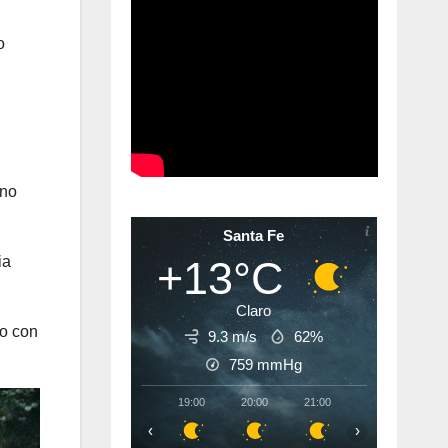
o
eno
Santa Fe
ia
+13°C
Claro
ro con
9.3 m/s
62%
759
mmHg
19:00
20:00
21:00
22:00
23:
‹
›