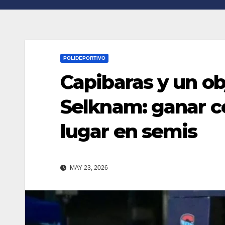
n
r
k
t
i
POLIDEPORTIVO
r
Capibaras y un ob
Selknam: ganar c
lugar en semis
MAY 23, 2026