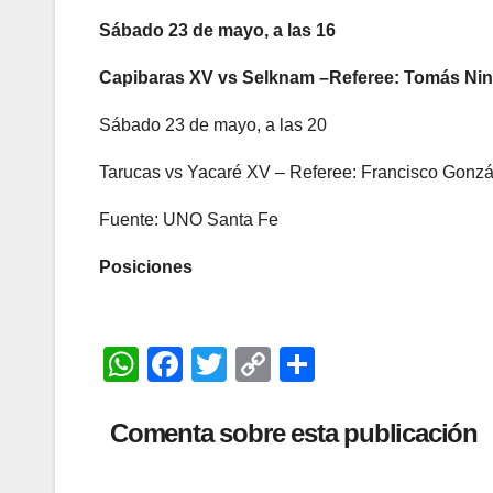
Sábado 23 de mayo, a las 16
Capibaras XV vs Selknam –Referee: Tomás Nin
Sábado 23 de mayo, a las 20
Tarucas vs Yacaré XV – Referee: Francisco Gonzá
Fuente: UNO Santa Fe
Posiciones
W
F
T
C
C
h
a
wi
o
o
at
c
tt
p
m
Comenta sobre esta publicación
s
e
er
y
p