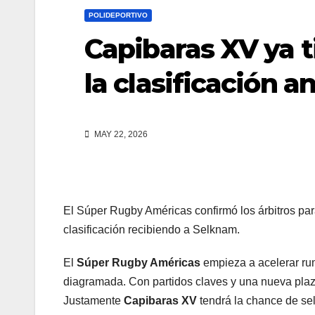
n
POLIDEPORTIVO
r
k
Capibaras XV ya t
t
i
la clasificación 
r
MAY 22, 2026
El Súper Rugby Américas confirmó los árbitros pa
clasificación recibiendo a Selknam.
El
Súper Rugby Américas
empieza a acelerar ru
diagramada. Con partidos claves y una nueva plaza
Justamente
Capibaras XV
tendrá la chance de sell