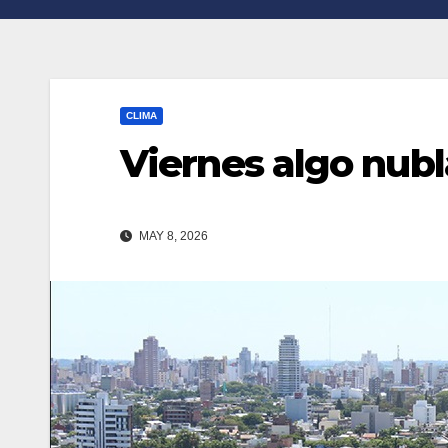
n
r
k
t
i
CLIMA
r
Viernes algo nubl
MAY 8, 2026