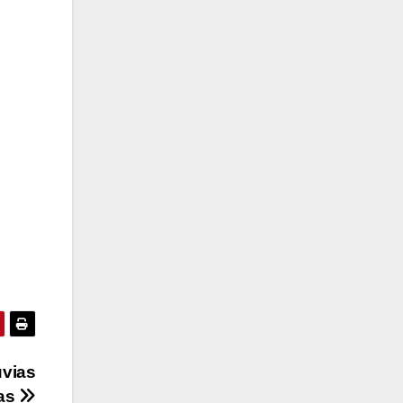
uvias
das