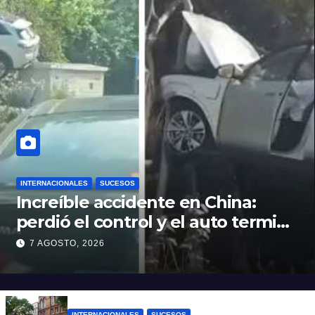
INTERNACIONALES
SUCESOS
Increíble accidente en China:
perdió el control y el auto terminó
incrustado en un árbol
7 AGOSTO, 2026
INTERNACIONALES
SUCESOS