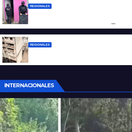
REGIONALES
Detuvieron en Rosario a “Yaka”, buscado
por un homicidio y otros hechos de
violencia armada
REGIONALES
A 13 años de la tragedia de Salta 2141
INTERNACIONALES