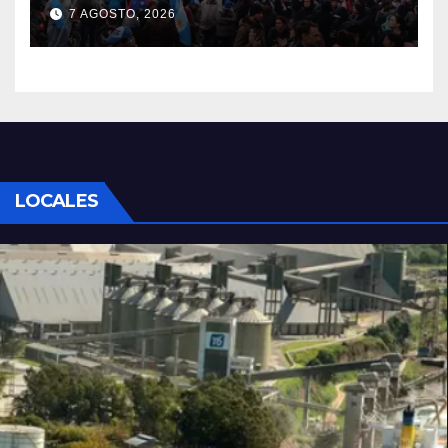
de organizaciones sociales y
7 AGOSTO, 2026
sindicales
LOCALES