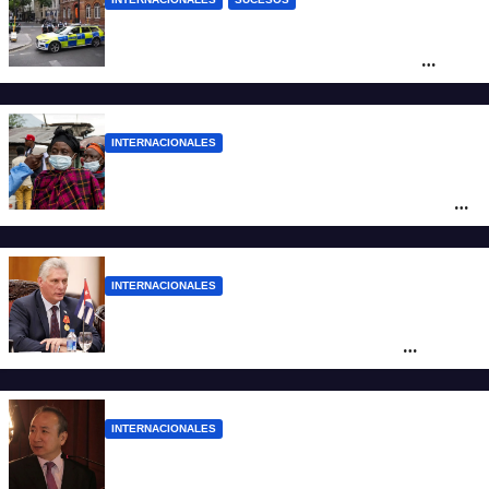
Pánico en el centro de Londres: una
mujer atacó e hirió con unas tijeras a
cuatro hombres
INTERNACIONALES
Alarma mundial por el brote de Ébola en
África: temen que el virus esté mutando
tras superar los 4.000 casos
INTERNACIONALES
“Es un genocidio”: Díaz-Canel repudió el
bloqueo a Cuba, apuntó a Trump y
reclamó condenas internacionales
INTERNACIONALES
La Embajada de China en Argentina