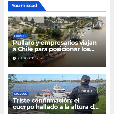
You missed
LOCALES
Pullaro y empresarios viajan
a Chile para posicionar los
puertos del sur de Santa Fe
7 AGOSTO, 2026
como salida para las
exportaciones mineras
SUCESOS
Triste confirmación: el
cuerpo hallado a la altura del
club Náutico Sur es el de