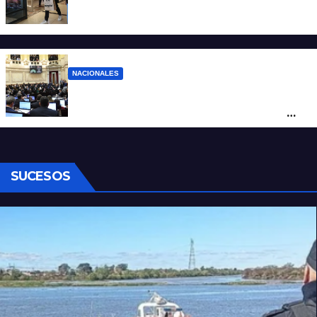
La inflación de julio en CABA se disparó al
2,9%: ¿qué va a pasar a nivel nacional?
NACIONALES
Ley de Propiedad Privada: cómo votaron
Losada, Galaretto y Lewandowski en el
Senado
SUCESOS