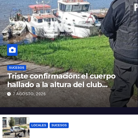
SUCESOS
Triste confirmación: el cuerpo
hallado a la altura del club
Náutico Sur es el de Fernando
7 AGOSTO, 2026
Cappi, el kitesurfista buscado
intensamente
LOCALES
SUCESOS
Violento choque entre un auto y una