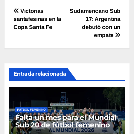
p
o
k
Navegación
Victorias
Sudamericano Sub
k
santafesinas en la
17: Argentina
de
Copa Santa Fe
debutó con un
entradas
empate
Entrada relacionada
FÚTBOL FEMENINO
Falta un mes para el Mundial
Sub 20 de fútbol femenino