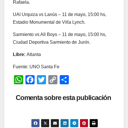
Rafaela.
UAI Urquiza vs Lanús – 11 de mayo, 15:00 hs,
Estadio Monumental de Villa Lynch.
Sarmiento vs All Boys – 11 de mayo, 15:00 hs,
Ciudad Deportiva Sarmiento de Junín.
Libre:
Atlanta
Fuente: UNO Santa Fe
W
F
T
C
C
h
a
wi
o
o
at
c
tt
p
m
Comenta sobre esta publicación
s
e
er
y
p
A
b
Li
ar
p
o
n
tir