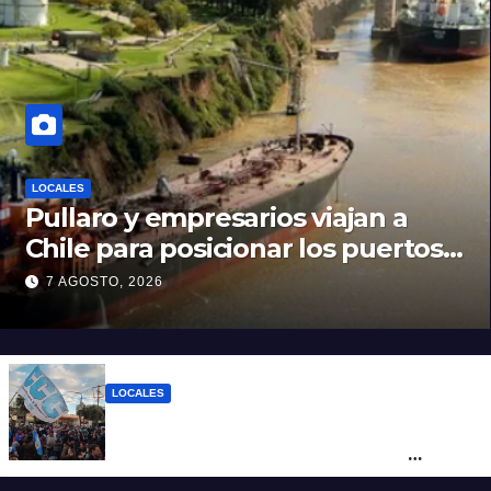
LOCALES
Pullaro y empresarios viajan a
Chile para posicionar los puertos
del sur de Santa Fe como salida
7 AGOSTO, 2026
para las exportaciones mineras
LOCALES
Cortes y desvíos en el centro de Santa Fe
por una marcha de organizaciones
sociales y sindicales