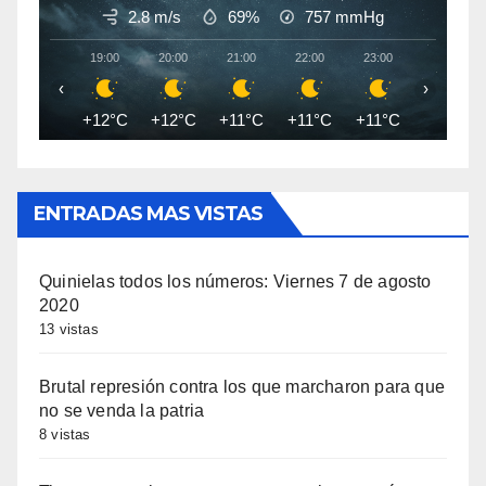
2.8 m/s
69%
757
mmHg
19:00
20:00
21:00
22:00
23:00
00:00
‹
›
+12°C
+12°C
+11°C
+11°C
+11°C
+10°C
ENTRADAS MAS VISTAS
Quinielas todos los números: Viernes 7 de agosto
2020
13 vistas
Brutal represión contra los que marcharon para que
no se venda la patria
8 vistas