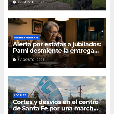
7 AGOSTO, 2026
Fernando Cappi, el
kitesurfista buscado
intensamente
INTERÉS GENERAL
Alerta por estafas a jubilados:
Pami desmiente la entrega
gratuita de computadoras
7 AGOSTO, 2026
LOCALES
Cortes y desvíos en el centro
de Santa Fe por una marcha