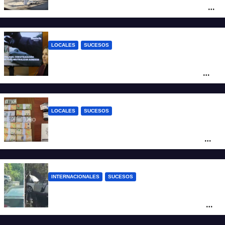
moto en barrio Alvear: una mujer quedó
tendida sobre la calzada
LOCALES
SUCESOS
Con una pistola Taser, la Policía redujo a
un hombre que amenazaba a su padre
con un arma blanca en la ruta 168
LOCALES
SUCESOS
Denunció a su inquilino por movimientos
sospechosos y la Policía secuestró más
de 700 gramos de cocaína
INTERNACIONALES
SUCESOS
Increíble accidente en China: perdió el
control y el auto terminó incrustado en un
árbol