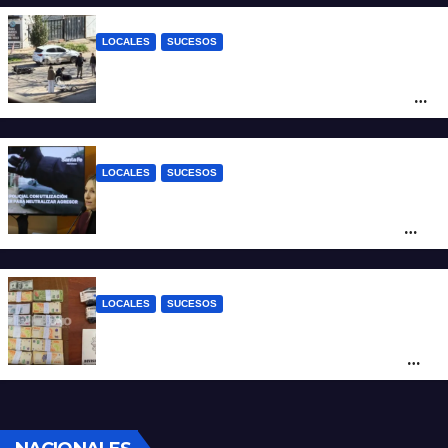
LOCALES
SUCESOS
Violento choque entre un auto y una
moto en barrio Alvear: una mujer quedó
tendida sobre la calzada
LOCALES
SUCESOS
Con una pistola Taser, la Policía redujo a
un hombre que amenazaba a su padre
con un arma blanca en la ruta 168
LOCALES
SUCESOS
Denunció a su inquilino por movimientos
sospechosos y la Policía secuestró más
de 700 gramos de cocaína