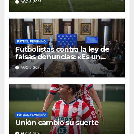
AGO 5, 2026
FÚTBOL FEMENINO
Futbolistas contra la ley de
falsas denuncias: «Es un
escudo para violentos»
AGO 5, 2026
FÚTBOL FEMENINO
Unión cambió su suerte
AGO 4, 2026