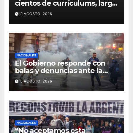
cientos de currículums, larga
espera y menos puestos
8 AGOSTO, 2026
registrados
NACIONALES
El Gobierno responde con
balas y denuncias ante la
protesta
8 AGOSTO, 2026
NACIONALES
“No aceptamos esta