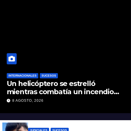
INTERNACIONALES
SUCESOS
Un helicóptero se estrelló
mientras combatía un incendio
forestal en Utah
8 AGOSTO, 2026
JUDICIALES
SUCESOS