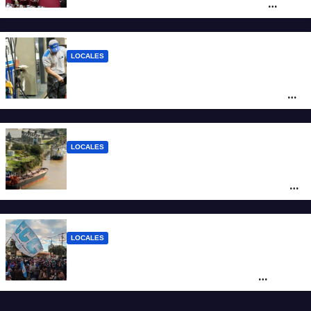
debate sobre el sistema electoral de
Santa Fe
LOCALES
YPF aumentó los combustibles en la
ciudad de Santa Fe: la nafta súper superó
los $2.100 y llenar el tanque cuesta más
de $94.000
LOCALES
Pullaro y empresarios viajan a Chile para
posicionar los puertos del sur de Santa Fe
como salida para las exportaciones
mineras
LOCALES
Cortes y desvíos en el centro de Santa Fe
por una marcha de organizaciones
sociales y sindicales