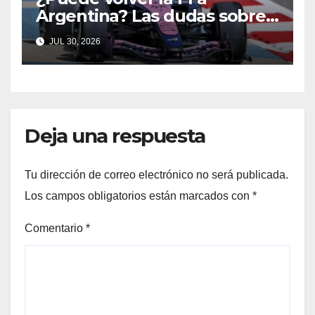
Argentina? Las dudas sobre
Qatar y Abu Dabi reavivan la
JUL 30, 2026
ilusión
Deja una respuesta
Tu dirección de correo electrónico no será publicada.
Los campos obligatorios están marcados con
*
Comentario
*