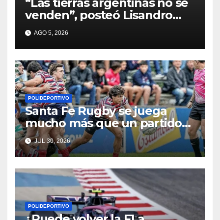
“Las tierras argentinas no se
venden”, posteó Lisandro
Martínez
AGO 5, 2026
POLIDEPORTIVO
Santa Fe Rugby se juega
mucho más que un partido
en Córdoba
JUL 30, 2026
POLIDEPORTIVO
¿Puede volver la F1 a