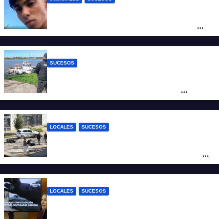
Caso Jeremías Monzón: la Fiscalía amplió
la imputación contra la menor acusada
del crimen y la causa se encamina al
juicio por jurados
SUCESOS
Triste confirmación: el cuerpo hallado a la
altura del club Náutico Sur es el de
Fernando Cappi, el kitesurfista buscado
intensamente
LOCALES
SUCESOS
Violento choque entre un auto y una
moto en barrio Alvear: una mujer quedó
tendida sobre la calzada
LOCALES
SUCESOS
Con una pistola Taser, la Policía redujo a
un hombre que amenazaba a su padre