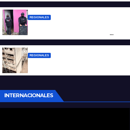
de San Antonio de Obligado
REGIONALES
Detuvieron en Rosario a “Yaka”, buscado
por un homicidio y otros hechos de
violencia armada
REGIONALES
A 13 años de la tragedia de Salta 2141
INTERNACIONALES