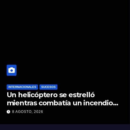
INTERNACIONALES
SUCESOS
Un helicóptero se estrelló
mientras combatía un incendio
forestal en Utah
8 AGOSTO, 2026