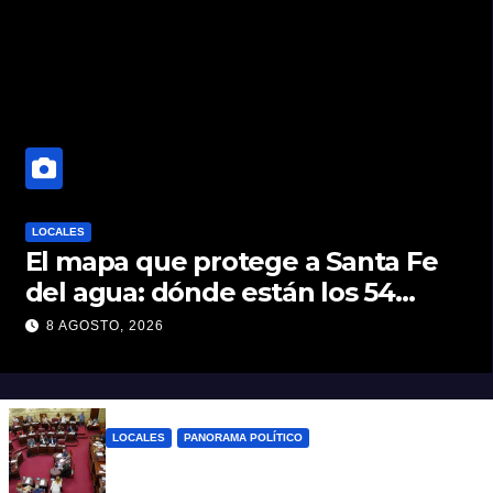
LOCALES
El mapa que protege a Santa Fe
del agua: dónde están los 54
puntos de bombeo
8 AGOSTO, 2026
LOCALES
PANORAMA POLÍTICO
Diputados empieza en comisiones el