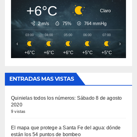
+6°C
Claro
2 m/s
75%
764
mmHg
03:00
04:00
05:00
06:00
07:00
08:00
‹
›
+6°C
+6°C
+6°C
+5°C
+5°C
+5°C
ENTRADAS MAS VISTAS
Quinielas todos los números: Sábado 8 de agosto
2020
9 vistas
El mapa que protege a Santa Fe del agua: dónde
están los 54 puntos de bombeo