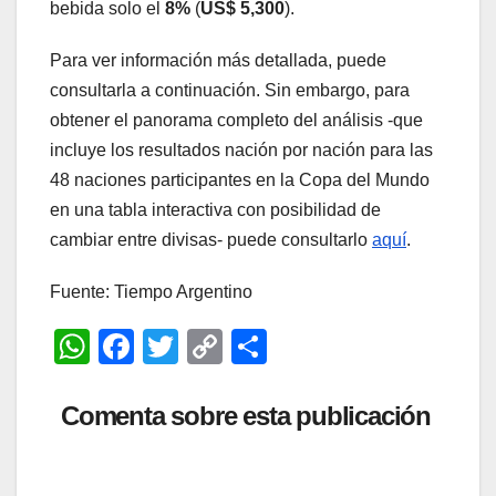
bebida solo el
8%
(
US$ 5,300
).
Para ver información más detallada, puede
consultarla a continuación. Sin embargo, para
obtener el panorama completo del análisis -que
incluye los resultados nación por nación para las
48 naciones participantes en la Copa del Mundo
en una tabla interactiva con posibilidad de
cambiar entre divisas- puede consultarlo
aquí
.
Fuente: Tiempo Argentino
W
F
T
C
C
h
a
wi
o
o
at
c
tt
p
m
Comenta sobre esta publicación
s
e
er
y
p
A
b
Li
ar