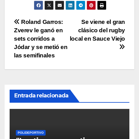
p
o
n
tir
p
o
k
Navegación
Roland Garros:
Se viene el gran
k
Zverev le ganó en
clásico del rugby
de
sets corridos a
local en Sauce Viejo
entradas
Jódar y se metió en
las semifinales
Entrada relacionada
POLIDEPORTIVO