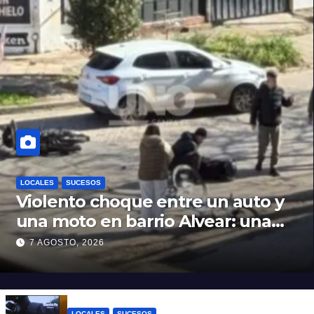
LOCALES
SUCESOS
Violento choque entre un auto y
una moto en barrio Alvear: una
mujer quedó tendida sobre la
7 AGOSTO, 2026
calzada
LOCALES
SUCESOS