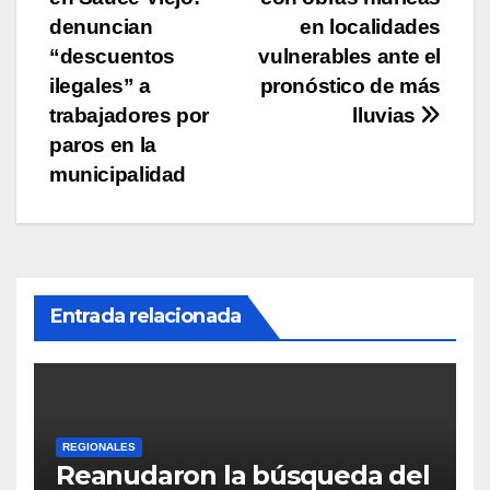
de
denuncian
en localidades
entradas
“descuentos
vulnerables ante el
ilegales” a
pronóstico de más
trabajadores por
lluvias
paros en la
municipalidad
Entrada relacionada
REGIONALES
Reanudaron la búsqueda del