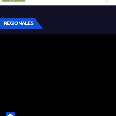
determinó cómo se originó el fuego que
le costó la vida a un niño de 4 años
REGIONALES