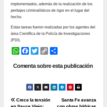
implementados, además de la realización de los
peritajes criminalísticos de rigor en el lugar del
hecho.
Estas tareas fueron realizadas por los agentes del
área Científica de la Policía de Investigaciones
(PDI).
W
F
T
C
C
h
a
wi
o
o
at
c
tt
p
m
Comenta sobre esta publicación
s
e
er
y
p
A
b
Li
ar
p
o
n
tir
p
o
k
Navegación
Crece la tensión
Santa Fe avanza
k
en Sauce Viejo:
con obras hídricas