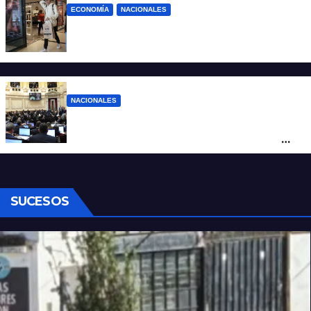
ECONOMÍA
NACIONALES
La inflación de julio en CABA se disparó al
2,9%: ¿qué va a pasar a nivel nacional?
NACIONALES
Ley de Propiedad Privada: cómo votaron
Losada, Galaretto y Lewandowski en el
Senado
SUCESOS