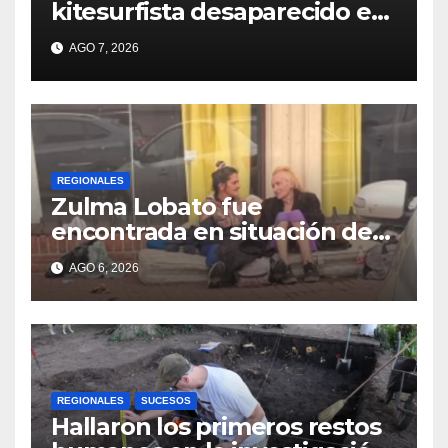
kitesurfista desaparecido en
aguas de la Laguna Setúbal
AGO 7, 2026
REGIONALES
Zulma Lobato fue
encontrada en situación de
calle en Paraná
AGO 6, 2026
REGIONALES
SUCESOS
Hallaron los primeros restos