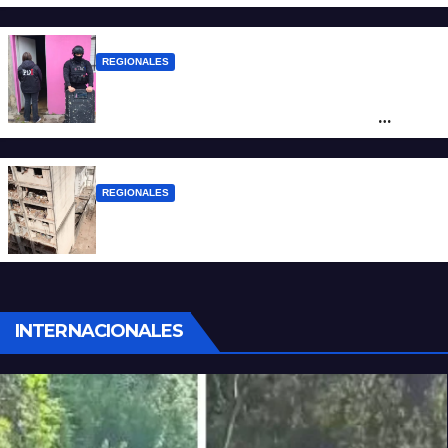
de San Antonio de Obligado
REGIONALES
Detuvieron en Rosario a “Yaka”, buscado
por un homicidio y otros hechos de
violencia armada
REGIONALES
A 13 años de la tragedia de Salta 2141
INTERNACIONALES