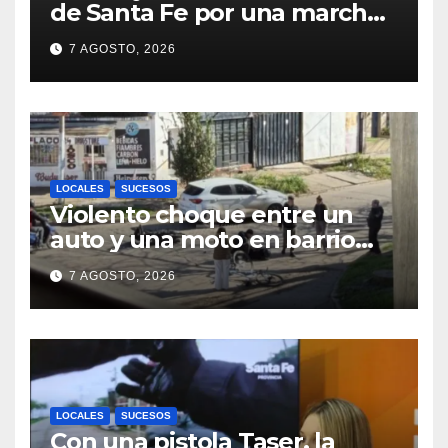
de Santa Fe por una marcha
de organizaciones sociales y
7 AGOSTO, 2026
sindicales
LOCALES
SUCESOS
Violento choque entre un
auto y una moto en barrio
Alvear: una mujer quedó
7 AGOSTO, 2026
tendida sobre la calzada
LOCALES
SUCESOS
Con una pistola Taser, la