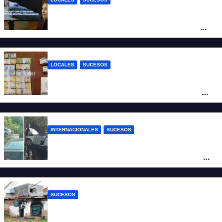
Con una pistola Taser, la Policía redujo a
un hombre que amenazaba a su padre
con un arma blanca en la ruta 168
LOCALES
SUCESOS
Denunció a su inquilino por movimientos
sospechosos y la Policía secuestró más
de 700 gramos de cocaína
INTERNACIONALES
SUCESOS
Increíble accidente en China: perdió el
control y el auto terminó incrustado en un
árbol
SUCESOS
Incendio fatal en Bº Schneider: la pericia