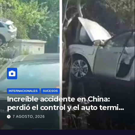
INTERNACIONALES
SUCESOS
Increíble accidente en China:
perdió el control y el auto terminó
incrustado en un árbol
7 AGOSTO, 2026