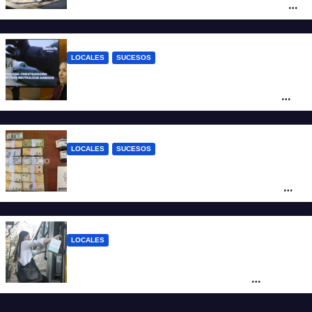
moto en barrio Alvear: una mujer quedó
tendida sobre la calzada
LOCALES
SUCESOS
Con una pistola Taser, la Policía redujo a
un hombre que amenazaba a su padre
con un arma blanca en la ruta 168
LOCALES
SUCESOS
Denunció a su inquilino por movimientos
sospechosos y la Policía secuestró más
de 700 gramos de cocaína
LOCALES
Santa Fe renovó más de 70 colectivos y el
40% del servicio ya se presta con
unidades modernizadas