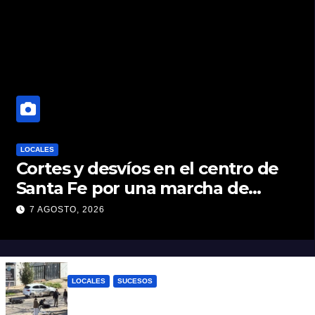
LOCALES
Cortes y desvíos en el centro de
Santa Fe por una marcha de
organizaciones sociales y
7 AGOSTO, 2026
sindicales
LOCALES
SUCESOS
Violento choque entre un auto y una