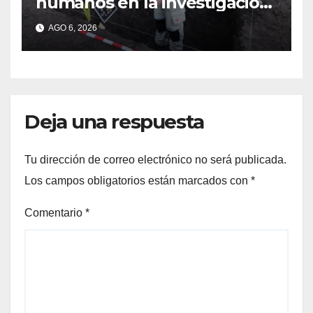
humanos en la investigación
por la Masacre Indígena de
AGO 6, 2026
San Antonio de Obligado
Deja una respuesta
Tu dirección de correo electrónico no será publicada.
Los campos obligatorios están marcados con
*
Comentario
*