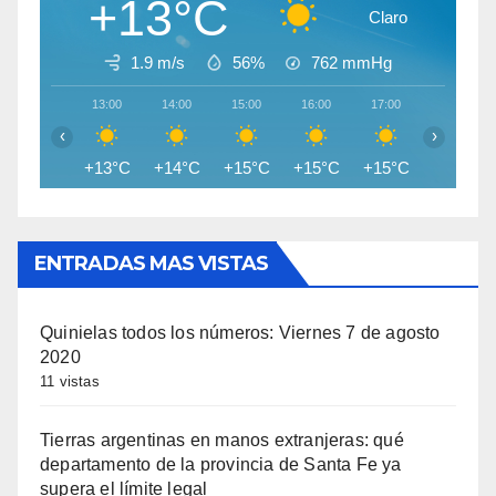
+13°C
Claro
1.9 m/s
56%
762
mmHg
13:00
14:00
15:00
16:00
17:00
18:00
‹
›
+13°C
+14°C
+15°C
+15°C
+15°C
+14°C
ENTRADAS MAS VISTAS
Quinielas todos los números: Viernes 7 de agosto
2020
11 vistas
Tierras argentinas en manos extranjeras: qué
departamento de la provincia de Santa Fe ya
supera el límite legal