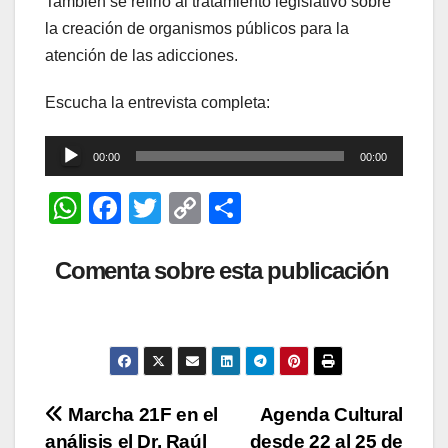
También se refirió al tratamiento legislativo sobre
la creación de organismos públicos para la
atención de las adicciones.
Escucha la entrevista completa:
Reproductor
00:00
00:00
de
W
F
T
C
C
audio
h
a
wi
o
o
at
c
tt
p
m
Comenta sobre esta publicación
s
e
er
y
p
A
b
Li
ar
p
o
n
tir
p
o
k
Navegación
Marcha 21F en el
Agenda Cultural
k
análisis el Dr. Raúl
desde 22 al 25 de