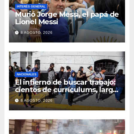
INTERÉS GENERAL
Murió Jorge Messi, el papá de
Lionel Messi
8 AGOSTO, 2026
NACIONALES
El infierno de buscar trabajo:
cientos de currículums, larga
espera y menos puestos
8 AGOSTO, 2026
registrados