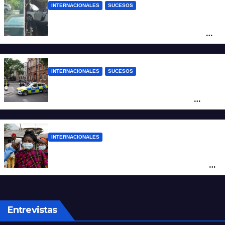
INTERNACIONALES
SUCESOS
Increíble accidente en China: perdió el
control y el auto terminó incrustado en un
árbol
INTERNACIONALES
SUCESOS
Pánico en el centro de Londres: una
mujer atacó e hirió con unas tijeras a
cuatro hombres
INTERNACIONALES
Alarma mundial por el brote de Ébola en
África: temen que el virus esté mutando
tras superar los 4.000 casos
Entrevistas