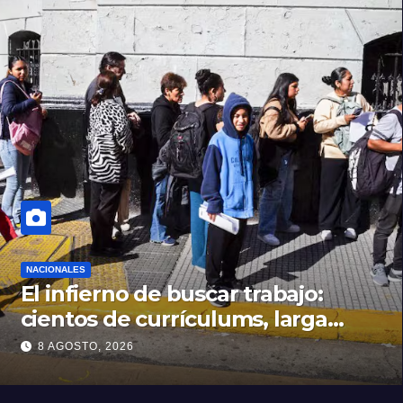
NACIONALES
El infierno de buscar trabajo:
cientos de currículums, larga
espera y menos puestos
8 AGOSTO, 2026
registrados