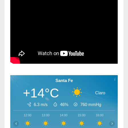
Santa Fe
+14°C
Claro
6.3 m/s
46%
760
mmHg
12:00
13:00
14:00
15:00
16:00
17:00
‹
›