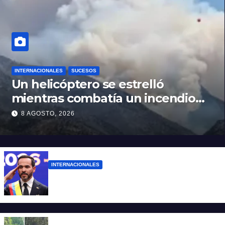
INTERNACIONALES
SUCESOS
Un helicóptero se estrelló
mientras combatía un incendio
forestal en Utah
8 AGOSTO, 2026
INTERNACIONALES
Abelardo De la Espriella ya es presidente
de Colombia