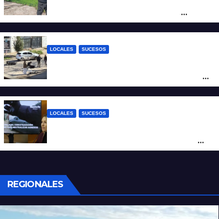
Triste confirmación: el cuerpo hallado a la
altura del club Náutico Sur es el de
Fernando Cappi, el kitesurfista buscado
intensamente
LOCALES
SUCESOS
Violento choque entre un auto y una
moto en barrio Alvear: una mujer quedó
tendida sobre la calzada
LOCALES
SUCESOS
Con una pistola Taser, la Policía redujo a
un hombre que amenazaba a su padre
con un arma blanca en la ruta 168
REGIONALES