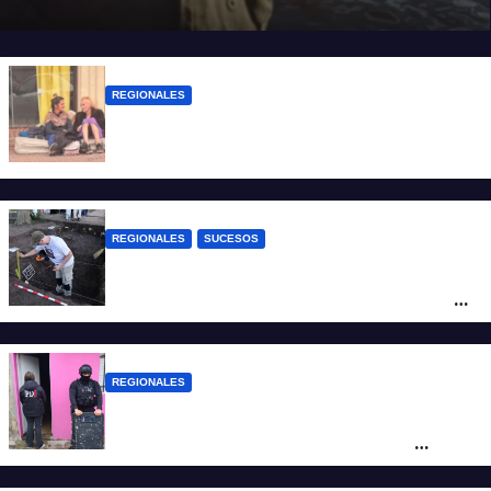
REGIONALES
Zulma Lobato fue encontrada en
situación de calle en Paraná
REGIONALES
SUCESOS
Hallaron los primeros restos humanos en
la investigación por la Masacre Indígena
de San Antonio de Obligado
REGIONALES
Detuvieron en Rosario a “Yaka”, buscado
por un homicidio y otros hechos de
violencia armada