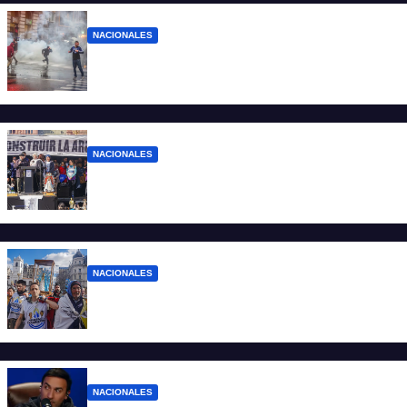
NACIONALES
El Gobierno responde con balas y
denuncias ante la protesta
NACIONALES
“No aceptamos esta Argentina para unos
pocos”
NACIONALES
Ruegos por el trabajo que falta y para el
que lo tiene, que el sueldo alcance
NACIONALES