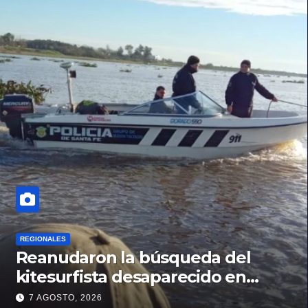
REGIONALES
Reanudaron la búsqueda del
kitesurfista desaparecido en
aguas de la Laguna Setúbal
7 AGOSTO, 2026