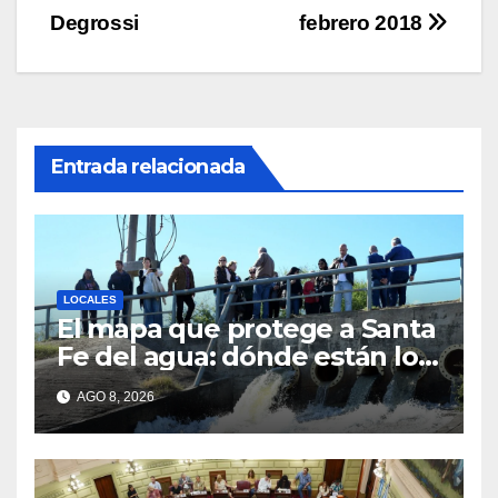
de
Degrossi
febrero 2018
entradas
Entrada relacionada
LOCALES
El mapa que protege a Santa
Fe del agua: dónde están los
54 puntos de bombeo
AGO 8, 2026