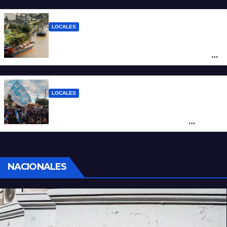
los $2.100 y llenar el tanque cuesta más
de $94.000
LOCALES
Pullaro y empresarios viajan a Chile para
posicionar los puertos del sur de Santa Fe
como salida para las exportaciones
mineras
LOCALES
Cortes y desvíos en el centro de Santa Fe
por una marcha de organizaciones
sociales y sindicales
NACIONALES