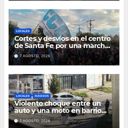
LOCALES
Cortes y desvíos en el centro
de Santa Fe por una marcha
de organizaciones sociales y
7 AGOSTO, 2026
sindicales
LOCALES
SUCESOS
Violento choque entre un
auto y una moto en barrio
Alvear: una mujer quedó
7 AGOSTO, 2026
tendida sobre la calzada