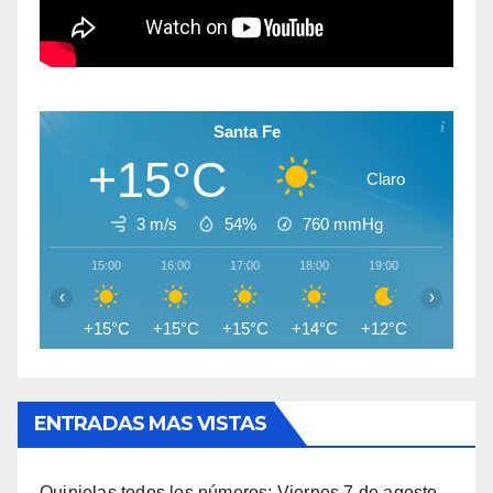
Santa Fe
+15°C
Claro
3 m/s
54%
760
mmHg
15:00
16:00
17:00
18:00
19:00
20:00
‹
›
+15°C
+15°C
+15°C
+14°C
+12°C
+12°C
ENTRADAS MAS VISTAS
Quinielas todos los números: Viernes 7 de agosto