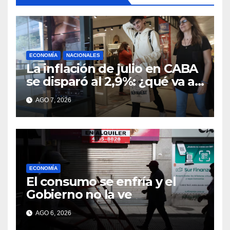
ECONOMÍA
NACIONALES
La inflación de julio en CABA
se disparó al 2,9%: ¿qué va a
pasar a nivel nacional?
AGO 7, 2026
ECONOMÍA
El consumo se enfría y el
Gobierno no la ve
AGO 6, 2026