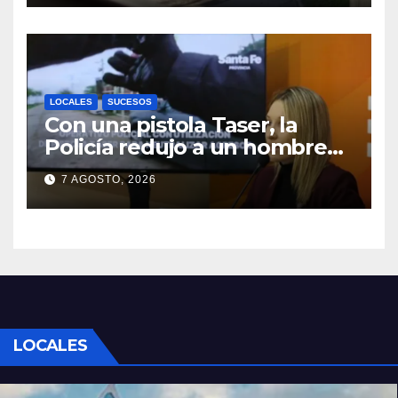
LOCALES
SUCESOS
Con una pistola Taser, la
Policía redujo a un hombre
que amenazaba a su padre
7 AGOSTO, 2026
con un arma blanca en la
ruta 168
LOCALES