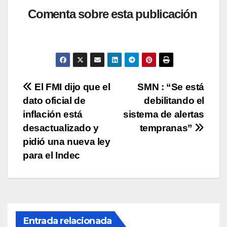
at
c
tt
p
m
Comenta sobre esta publicación
s
e
er
y
p
A
b
Li
ar
p
o
n
tir
p
o
k
Navegación
El FMI dijo que el
SMN : “Se está
k
dato oficial de
debilitando el
de
inflación está
sistema de alertas
entradas
desactualizado y
tempranas”
pidió una nueva ley
para el Indec
Entrada relacionada