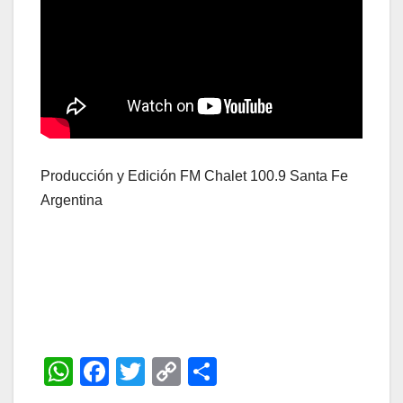
Producción y Edición FM Chalet 100.9 Santa Fe
Argentina
W
F
T
C
C
h
a
wi
o
o