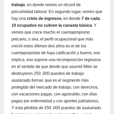
trabajo
,
en
donde
vemos
un
récord
de
precariedad
laboral.
En
segundo
lugar,
vemos
que
hay
una
crisis
de
ingresos,
en
donde
7
de
cada
10
ocupados
no
cubren
la
canasta
básica
.
Y
vemos
que
crece
mucho
el
cuentapropismo
precario,
o
sea,
el
perfil
ocupacional
que
más
creció
estos
últimos
dos
años
es
el
de
los
cuentapropistas
de
baja
calificación
y
bueno,
eso
implica,
eso
supone
una
recomposición
regresiva
en
el
sentido
de
que
desde
que
asumió Milei
se
destruyeron
250
.000
puestos
de
trabajo
asalariado
formal,
que
es
el
segmento
más
protegido
del
mercado
de
trabajo,
con
derechos,
con
vacaciones
pagas,
con
aguinaldo,
con
días
pagos
por
enfermedad
y
con
aportes
jubilatorios.
Y
esta
pérdida
de
250
.000
puestos
de
asalariado