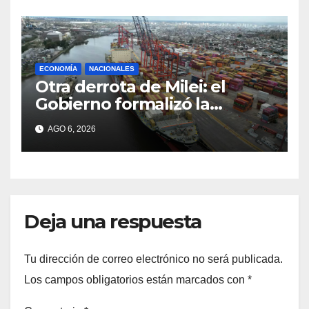
ECONOMÍA
NACIONALES
Otra derrota de Milei: el
Gobierno formalizó la
marcha atrás con la
AGO 6, 2026
desregulación del practicaje
Deja una respuesta
Tu dirección de correo electrónico no será publicada.
Los campos obligatorios están marcados con
*