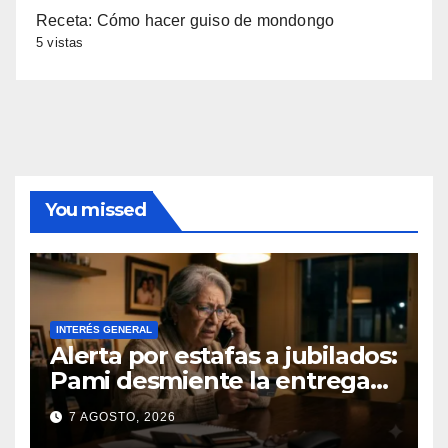
Receta: Cómo hacer guiso de mondongo
5 vistas
You missed
INTERÉS GENERAL
Alerta por estafas a jubilados:
Pami desmiente la entrega
gratuita de computadoras
7 AGOSTO, 2026