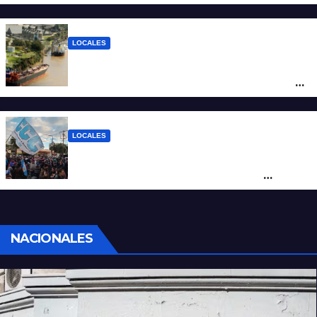
los $2.100 y llenar el tanque cuesta más
de $94.000
LOCALES
Pullaro y empresarios viajan a Chile para
posicionar los puertos del sur de Santa Fe
como salida para las exportaciones
mineras
LOCALES
Cortes y desvíos en el centro de Santa Fe
por una marcha de organizaciones
sociales y sindicales
NACIONALES