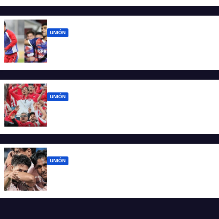
minuto a minuto
UNIÓN
Luna Diale vuelve al once y Maizon
Rodríguez también sería titular
UNIÓN
El 15 de Abril vuelve a latir: Unión regresa a
casa tras casi cien días
UNIÓN
Unión ya conoce su camino: la Liga
confirmó las fechas 4 a 7 del Clausura