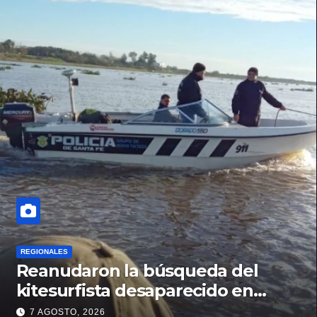
REGIONALES
Reanudaron la búsqueda del
kitesurfista desaparecido en
aguas de la Laguna Setúbal
7 AGOSTO, 2026