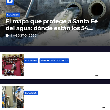
LOCALES
El mapa que protege a Santa Fe
del agua: dónde están los 54
puntos de bombeo
8 AGOSTO, 2026
LOCALES
PANORAMA POLÍTICO
Diputados empieza en comisiones el
debate sobre el sistema electoral de
Santa Fe
LOCALES
YPF aumentó los combustibles en la
ciudad de Santa Fe: la nafta súper superó