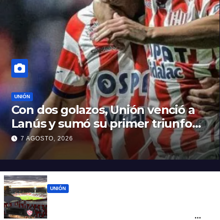
UNIÓN
Con dos golazos, Unión venció a
Lanús y sumó su primer triunfo
en el Clausura
7 AGOSTO, 2026
UNIÓN
Unión recibe a Lanús y busca su primer
triunfo en el Torneo Clausura: seguí el