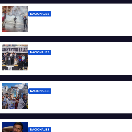
NACIONALES
El Gobierno responde con balas y
denuncias ante la protesta
NACIONALES
“No aceptamos esta Argentina para unos
pocos”
NACIONALES
Ruegos por el trabajo que falta y para el
que lo tiene, que el sueldo alcance
NACIONALES