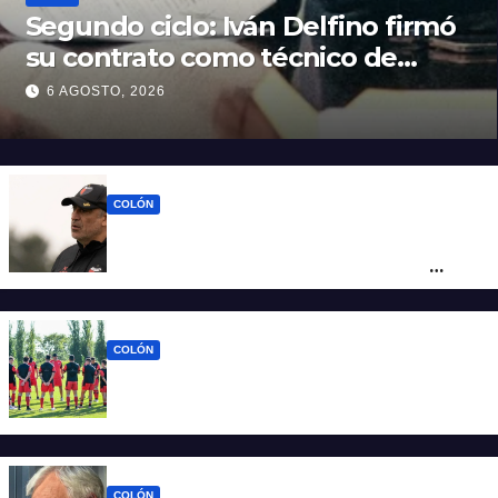
Segundo ciclo: Iván Delfino firmó
su contrato como técnico de
Colón
6 AGOSTO, 2026
COLÓN
Iván Delfino : “Son pocos los técnicos que
pueden dirigir al equipo del que son
hinchas”
COLÓN
La era Iván Delfino: Colón inicia un nuevo
ciclo con la mira en San Telmo
COLÓN