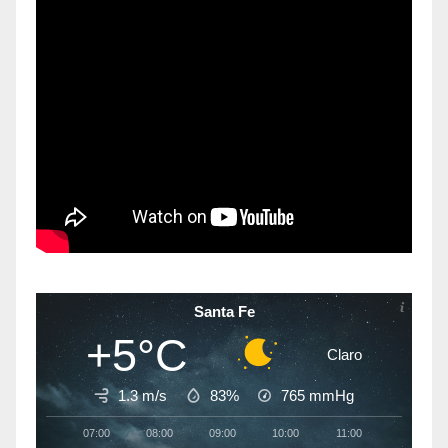
Santa Fe
+5°C
Claro
1.3 m/s
83%
765
mmHg
07:00
08:00
09:00
10:00
11:00
12:00