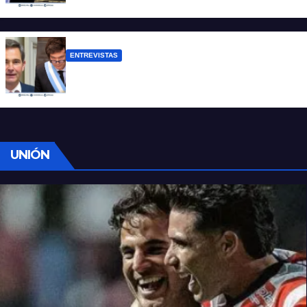
lamentablemente no es aislado”
ENTREVISTAS
Manili: “Por detrás de esta ley hay
desprolijidades y por debajo negocios”
UNIÓN