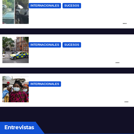
INTERNACIONALES
SUCESOS
Increíble accidente en China: perdió el
control y el auto terminó incrustado en un
árbol
INTERNACIONALES
SUCESOS
Pánico en el centro de Londres: una
mujer atacó e hirió con unas tijeras a
cuatro hombres
INTERNACIONALES
Alarma mundial por el brote de Ébola en
África: temen que el virus esté mutando
tras superar los 4.000 casos
Entrevistas