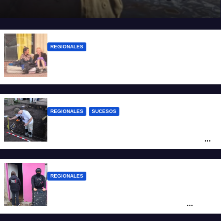
REGIONALES
Zulma Lobato fue encontrada en
situación de calle en Paraná
REGIONALES
SUCESOS
Hallaron los primeros restos humanos en
la investigación por la Masacre Indígena
de San Antonio de Obligado
REGIONALES
Detuvieron en Rosario a “Yaka”, buscado
por un homicidio y otros hechos de
violencia armada