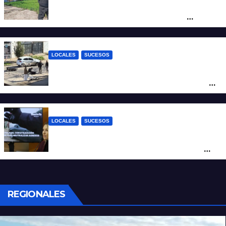
Triste confirmación: el cuerpo hallado a la
altura del club Náutico Sur es el de
Fernando Cappi, el kitesurfista buscado
intensamente
LOCALES
SUCESOS
Violento choque entre un auto y una
moto en barrio Alvear: una mujer quedó
tendida sobre la calzada
LOCALES
SUCESOS
Con una pistola Taser, la Policía redujo a
un hombre que amenazaba a su padre
con un arma blanca en la ruta 168
REGIONALES