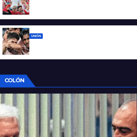
El 15 de Abril vuelve a latir: Unión regresa a
casa tras casi cien días
UNIÓN
Unión ya conoce su camino: la Liga
confirmó las fechas 4 a 7 del Clausura
COLÓN