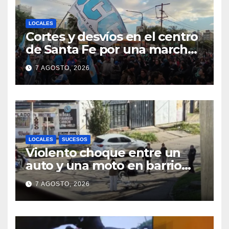
LOCALES
Cortes y desvíos en el centro
de Santa Fe por una marcha
de organizaciones sociales y
7 AGOSTO, 2026
sindicales
LOCALES
SUCESOS
Violento choque entre un
auto y una moto en barrio
Alvear: una mujer quedó
7 AGOSTO, 2026
tendida sobre la calzada