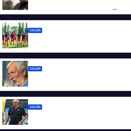
Iván Delfino : “Son pocos los técnicos que
pueden dirigir al equipo del que son
hinchas”
COLÓN
La era Iván Delfino: Colón inicia un nuevo
ciclo con la mira en San Telmo
COLÓN
Colón define quien será el nuevo DT y la
última palabra la tiene José Alonso
COLÓN
Viejos conocidos: los jugadores que
vuelven a encontrarse con Delfino