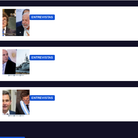
de dólares”
ENTREVISTAS
Chaves: “Es una actitud facista con
consecuencias diplomáticas graves”
ENTREVISTAS
Carmona: “Es un hecho muy grave pero
lamentablemente no es aislado”
ENTREVISTAS
Manili: “Por detrás de esta ley hay
desprolijidades y por debajo negocios”