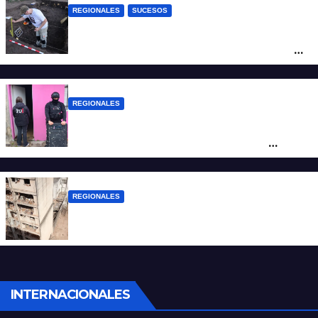
REGIONALES
SUCESOS
Hallaron los primeros restos humanos en
la investigación por la Masacre Indígena
de San Antonio de Obligado
REGIONALES
Detuvieron en Rosario a “Yaka”, buscado
por un homicidio y otros hechos de
violencia armada
REGIONALES
A 13 años de la tragedia de Salta 2141
INTERNACIONALES