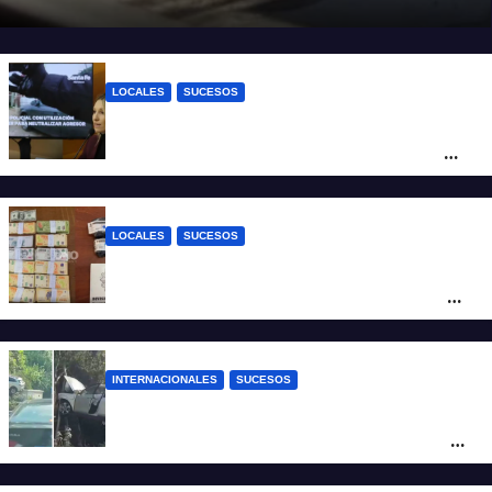
calzada
LOCALES
SUCESOS
Con una pistola Taser, la Policía redujo a
un hombre que amenazaba a su padre
con un arma blanca en la ruta 168
LOCALES
SUCESOS
Denunció a su inquilino por movimientos
sospechosos y la Policía secuestró más
de 700 gramos de cocaína
INTERNACIONALES
SUCESOS
Increíble accidente en China: perdió el
control y el auto terminó incrustado en un
árbol