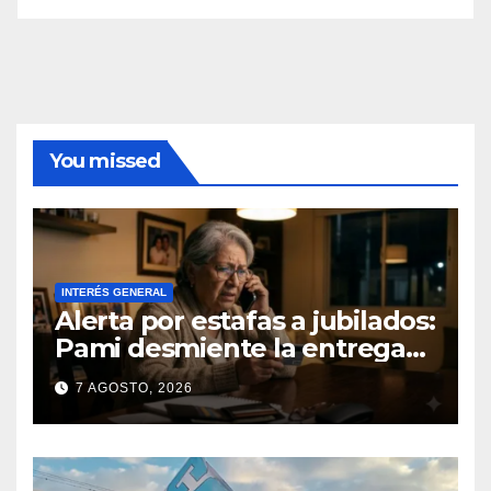
You missed
INTERÉS GENERAL
Alerta por estafas a jubilados:
Pami desmiente la entrega
gratuita de computadoras
7 AGOSTO, 2026