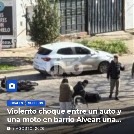
LOCALES
SUCESOS
Violento choque entre un auto y
una moto en barrio Alvear: una
mujer quedó tendida sobre la
7 AGOSTO, 2026