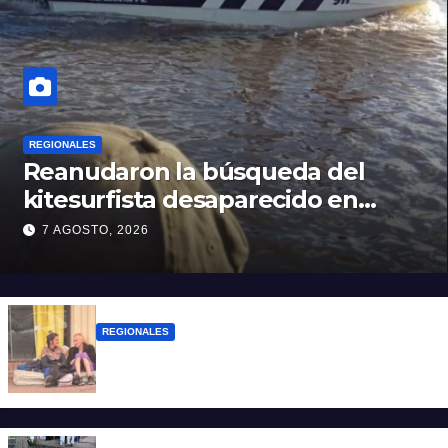
REGIONALES
Reanudaron la búsqueda del
kitesurfista desaparecido en
aguas de la Laguna Setúbal
7 AGOSTO, 2026
REGIONALES
Zulma Lobato fue encontrada en
situación de calle en Paraná