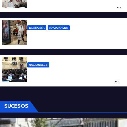
Sturzenegger: “Se cree que somos títeres
o estúpidos”
ECONOMÍA
NACIONALES
La inflación de julio en CABA se disparó al
2,9%: ¿qué va a pasar a nivel nacional?
NACIONALES
Ley de Propiedad Privada: cómo votaron
Losada, Galaretto y Lewandowski en el
Senado
SUCESOS