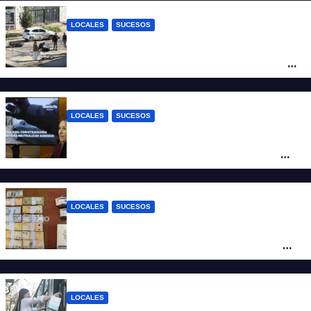
LOCALES
SUCESOS
Violento choque entre un auto y una
moto en barrio Alvear: una mujer quedó
tendida sobre la calzada
LOCALES
SUCESOS
Con una pistola Taser, la Policía redujo a
un hombre que amenazaba a su padre
con un arma blanca en la ruta 168
LOCALES
SUCESOS
Denunció a su inquilino por movimientos
sospechosos y la Policía secuestró más
de 700 gramos de cocaína
LOCALES