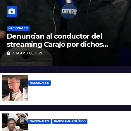
NACIONALES
Denuncian al conductor del
streaming Carajo por dichos
discriminatorios
7 AGOSTO, 2026
NACIONALES
“El sueldo no alcanza”: duro mensaje de
García Cuerva en San Cayetano
NACIONALES
PANORAMA POLÍTICO
La furia de Oscar Zago con Federico