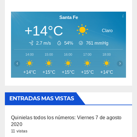
Santa Fe
+14°C
Claro
2.7 m/s
54%
761
mmHg
14:00
15:00
16:00
17:00
18:00
19:00
‹
›
+14°C
+15°C
+15°C
+15°C
+14°C
+12°C
ENTRADAS MAS VISTAS
Quinielas todos los números: Viernes 7 de agosto
2020
11 vistas