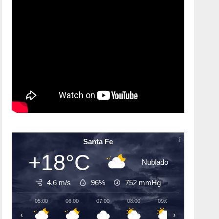
Santa Fe
+18°C
Nublado
4.6 m/s
96%
752
mmHg
05:00
06:00
07:00
08:00
09:00
10:00
‹
›