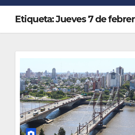
n
r
k
Etiqueta:
Jueves 7 de febre
t
i
r