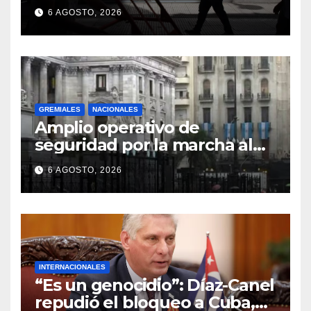
6 AGOSTO, 2026
GREMIALES
NACIONALES
Amplio operativo de
seguridad por la marcha al
Congreso: el mapa de los
6 AGOSTO, 2026
cortes y desvíos
INTERNACIONALES
“Es un genocidio”: Díaz-Canel
repudió el bloqueo a Cuba,