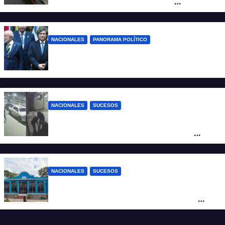
formalizó la marcha atrás con la
desregulación del practicaje
NACIONALES
PANORAMA POLÍTICO
Milei contra Lula: “Fue una intervención
inédita en la política brasileña”
NACIONALES
SUCESOS
Neuquén: policías golpearon brutalmente
a un joven a la salida de un boliche y
quedaron filmados
NACIONALES
SUCESOS
Córdoba: un nene llevó un arma de fuego
al colegio y activaron un operativo de
seguridad