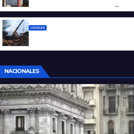
reclamo por el SEOM y preparan una
protesta
LOCALES
Continúan las tareas para remover el tren
descarrilado
NACIONALES