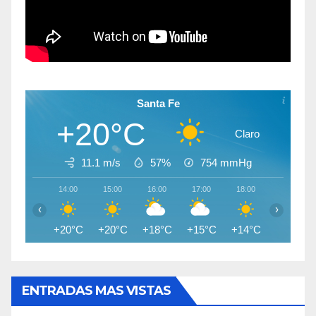
Santa Fe
+20°C
Claro
11.1 m/s
57%
754
mmHg
14:00
15:00
16:00
17:00
18:00
19:00
‹
›
+20°C
+20°C
+18°C
+15°C
+14°C
+13°C
ENTRADAS MAS VISTAS