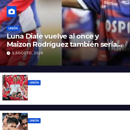
UNIÓN
Luna Diale vuelve al once y
Maizon Rodríguez también sería
titular
5 AGOSTO, 2026
UNIÓN
El 15 de Abril vuelve a latir: Unión regresa a
casa tras casi cien días
UNIÓN
Unión ya conoce su camino: la Liga