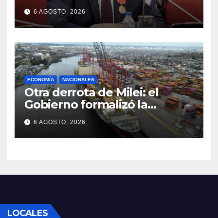
apuntó a Trump y reclamó
6 AGOSTO, 2026
condenas internacionales
ECONOMÍA
NACIONALES
Otra derrota de Milei: el
Gobierno formalizó la
marcha atrás con la
6 AGOSTO, 2026
desregulación del practicaje
LOCALES