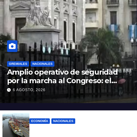
GREMIALES
NACIONALES
Amplio operativo de seguridad
por la marcha al Congreso: el
mapa de los cortes y desvíos
6 AGOSTO, 2026
ECONOMÍA
NACIONALES
Otra derrota de Milei: el Gobierno