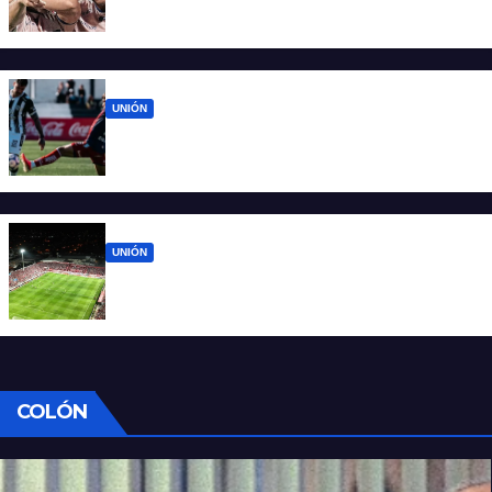
confirmó las fechas 4 a 7 del Clausura
UNIÓN
Unión sufrió errores propios y volvió de
Mendoza con las manos vacías
UNIÓN
Los cinco partidos que vienen para Unión
después de Mendoza
COLÓN