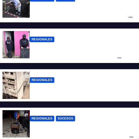
Hallaron los primeros restos humanos en
la investigación por la Masacre Indígena
de San Antonio de Obligado
REGIONALES
Detuvieron en Rosario a “Yaka”, buscado
por un homicidio y otros hechos de
violencia armada
REGIONALES
A 13 años de la tragedia de Salta 2141
REGIONALES
SUCESOS
Violento asalto a mano armada en una
peluquería: maniataron a dos hombres y