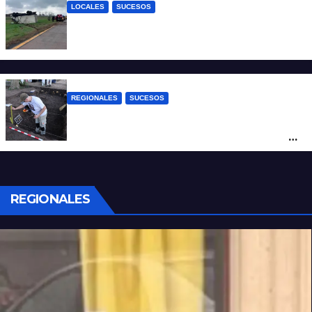
LOCALES
SUCESOS
Accidente fatal: un muerto tras el vuelco
de un camión frigorífico en la Autovía 19
REGIONALES
SUCESOS
Hallaron los primeros restos humanos en
la investigación por la Masacre Indígena
de San Antonio de Obligado
REGIONALES