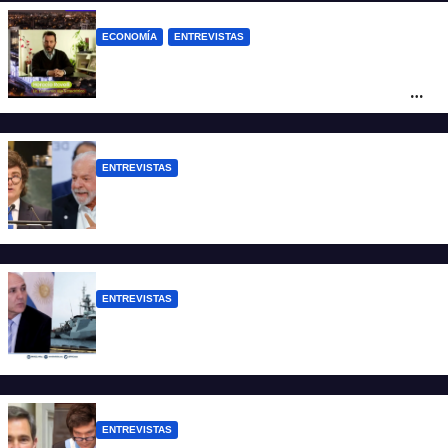
ECONOMÍA
ENTREVISTAS
Rovelli: “El superavit fiscal de Mieli es
ficticio pues debemos 480 mil millones
de dólares”
ENTREVISTAS
Chaves: “Es una actitud facista con
consecuencias diplomáticas graves”
ENTREVISTAS
Carmona: “Es un hecho muy grave pero
lamentablemente no es aislado”
ENTREVISTAS