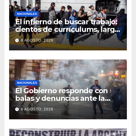
NACIONALES
El infierno de buscar trabajo:
cientos de currículums, larga
espera y menos puestos
8 AGOSTO, 2026
registrados
NACIONALES
El Gobierno responde con
balas y denuncias ante la
protesta
8 AGOSTO, 2026