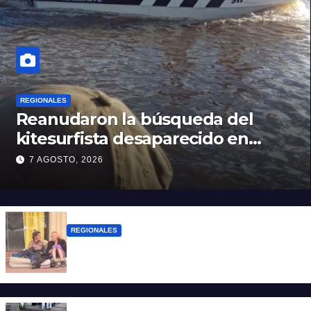
REGIONALES
Reanudaron la búsqueda del
kitesurfista desaparecido en
aguas de la Laguna Setúbal
7 AGOSTO, 2026
REGIONALES
Zulma Lobato fue encontrada en
situación de calle en Paraná