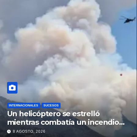
INTERNACIONALES
SUCESOS
Un helicóptero se estrelló
mientras combatía un incendio
forestal en Utah
8 AGOSTO, 2026