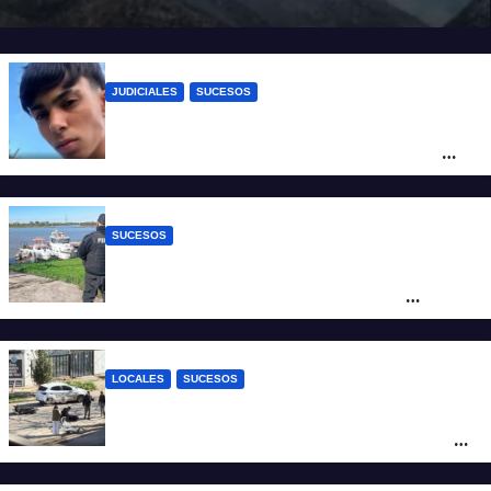
JUDICIALES
SUCESOS
Caso Jeremías Monzón: la Fiscalía amplió
la imputación contra la menor acusada
del crimen y la causa se encamina al
juicio por jurados
SUCESOS
Triste confirmación: el cuerpo hallado a la
altura del club Náutico Sur es el de
Fernando Cappi, el kitesurfista buscado
intensamente
LOCALES
SUCESOS
Violento choque entre un auto y una
moto en barrio Alvear: una mujer quedó
tendida sobre la calzada