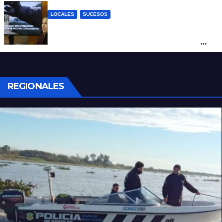
LOCALES
SUCESOS
Con una pistola Taser, la Policía redujo a
un hombre que amenazaba a su padre
con un arma blanca en la ruta 168
REGIONALES