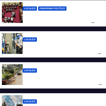
LOCALES
PANORAMA POLÍTICO
Diputados empieza en comisiones el
debate sobre el sistema electoral de
Santa Fe
LOCALES
YPF aumentó los combustibles en la
ciudad de Santa Fe: la nafta súper superó
los $2.100 y llenar el tanque cuesta más
de $94.000
LOCALES
Pullaro y empresarios viajan a Chile para
posicionar los puertos del sur de Santa Fe
como salida para las exportaciones
mineras
LOCALES