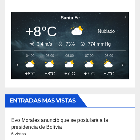
Santa Fe
+8°C
Nublado
3.4 m/s
73%
774
mmHg
04:00
05:00
06:00
07:00
08:00
09:00
‹
›
+8°C
+8°C
+7°C
+7°C
+7°C
+8°C
ENTRADAS MAS VISTAS
Evo Morales anunció que se postulará a la
presidencia de Bolivia
6 vistas