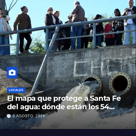
LOCALES
El mapa que protege a Santa Fe
del agua: dónde están los 54
puntos de bombeo
8 AGOSTO, 2026