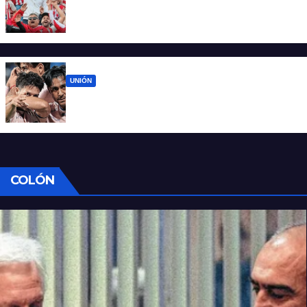
El 15 de Abril vuelve a latir: Unión regresa a
casa tras casi cien días
UNIÓN
Unión ya conoce su camino: la Liga
confirmó las fechas 4 a 7 del Clausura
COLÓN