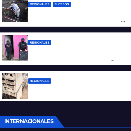
REGIONALES
SUCESOS
Hallaron los primeros restos humanos en
la investigación por la Masacre Indígena
de San Antonio de Obligado
REGIONALES
Detuvieron en Rosario a “Yaka”, buscado
por un homicidio y otros hechos de
violencia armada
REGIONALES
A 13 años de la tragedia de Salta 2141
INTERNACIONALES