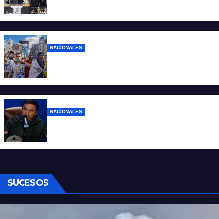
pocos”
NACIONALES
Ruegos por el trabajo que falta y para el
que lo tiene, que el sueldo alcance
NACIONALES
Denuncian al conductor del streaming
Carajo por dichos discriminatorios
SUCESOS