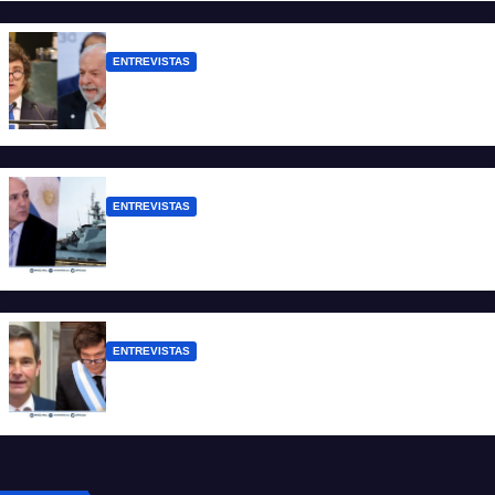
de dólares”
ENTREVISTAS
Chaves: “Es una actitud facista con
consecuencias diplomáticas graves”
ENTREVISTAS
Carmona: “Es un hecho muy grave pero
lamentablemente no es aislado”
ENTREVISTAS
Manili: “Por detrás de esta ley hay
desprolijidades y por debajo negocios”