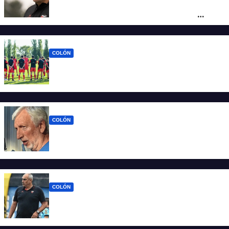
Iván Delfino : “Son pocos los técnicos que
pueden dirigir al equipo del que son
hinchas”
COLÓN
La era Iván Delfino: Colón inicia un nuevo
ciclo con la mira en San Telmo
COLÓN
Colón define quien será el nuevo DT y la
última palabra la tiene José Alonso
COLÓN
Viejos conocidos: los jugadores que
vuelven a encontrarse con Delfino