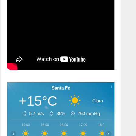
Santa Fe
+15°C
Claro
5.7 m/s
36%
760
mmHg
14:00
15:00
16:00
17:00
18:00
19:00
‹
›