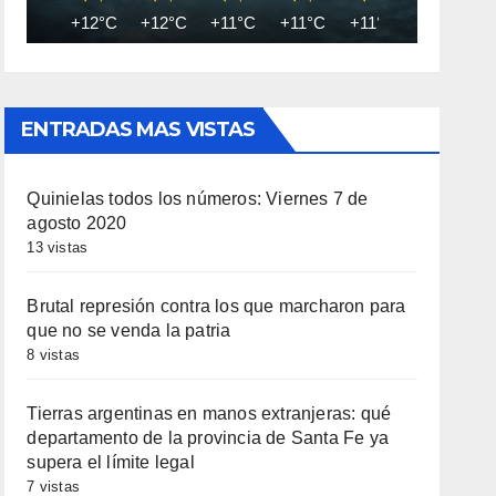
+12°C
+12°C
+11°C
+11°C
+11°C
+10°C
ENTRADAS MAS VISTAS
Quinielas todos los números: Viernes 7 de
agosto 2020
13 vistas
Brutal represión contra los que marcharon para
que no se venda la patria
8 vistas
Tierras argentinas en manos extranjeras: qué
departamento de la provincia de Santa Fe ya
supera el límite legal
7 vistas