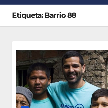
n
r
k
Etiqueta:
Barrio 88
t
i
r