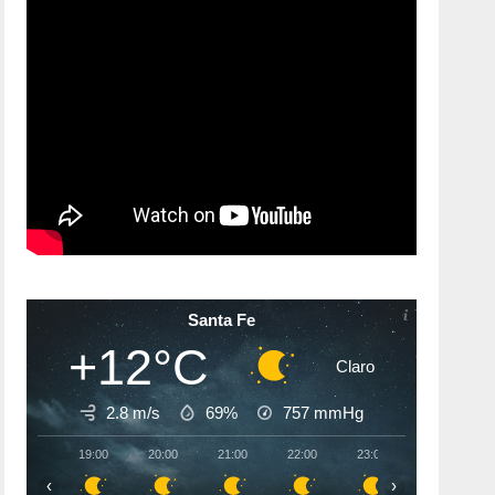
Santa Fe
+12°C
Claro
2.8 m/s
69%
757
mmHg
19:00
20:00
21:00
22:00
23:00
00:00
‹
›