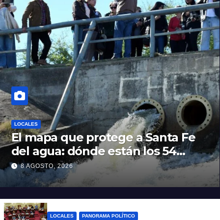
LOCALES
El mapa que protege a Santa Fe
del agua: dónde están los 54
puntos de bombeo
8 AGOSTO, 2026
LOCALES
PANORAMA POLÍTICO