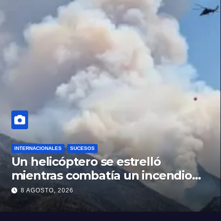
INTERNACIONALES
SUCESOS
Un helicóptero se estrelló
mientras combatía un incendio
forestal en Utah
8 AGOSTO, 2026