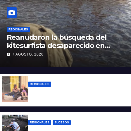
REGIONALES
Reanudaron la búsqueda del
kitesurfista desaparecido en
aguas de la Laguna Setúbal
7 AGOSTO, 2026
REGIONALES
Zulma Lobato fue encontrada en
situación de calle en Paraná
REGIONALES
SUCESOS