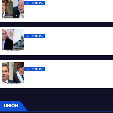
ENTREVISTAS
Chaves: “Es una actitud facista con
consecuencias diplomáticas graves”
ENTREVISTAS
Carmona: “Es un hecho muy grave pero
lamentablemente no es aislado”
ENTREVISTAS
Manili: “Por detrás de esta ley hay
desprolijidades y por debajo negocios”
UNIÓN