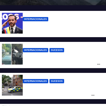
INTERNACIONALES
Abelardo De la Espriella ya es presidente
de Colombia
INTERNACIONALES
SUCESOS
Increíble accidente en China: perdió el
control y el auto terminó incrustado en un
árbol
INTERNACIONALES
SUCESOS
Pánico en el centro de Londres: una
mujer atacó e hirió con unas tijeras a
cuatro hombres