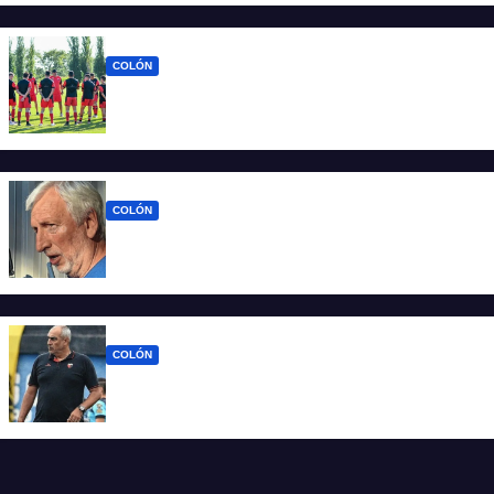
hinchas”
COLÓN
La era Iván Delfino: Colón inicia un nuevo
ciclo con la mira en San Telmo
COLÓN
Colón define quien será el nuevo DT y la
última palabra la tiene José Alonso
COLÓN
Viejos conocidos: los jugadores que
vuelven a encontrarse con Delfino