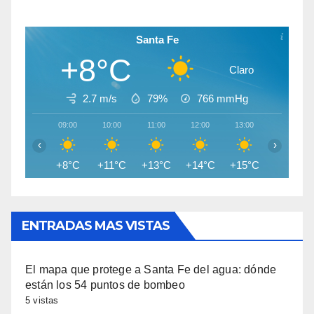
Santa Fe
+8°C
Claro
2.7 m/s
79%
766
mmHg
09:00
10:00
11:00
12:00
13:00
14:00
‹
›
+8°C
+11°C
+13°C
+14°C
+15°C
+16°C
ENTRADAS MAS VISTAS
El mapa que protege a Santa Fe del agua: dónde
están los 54 puntos de bombeo
5 vistas