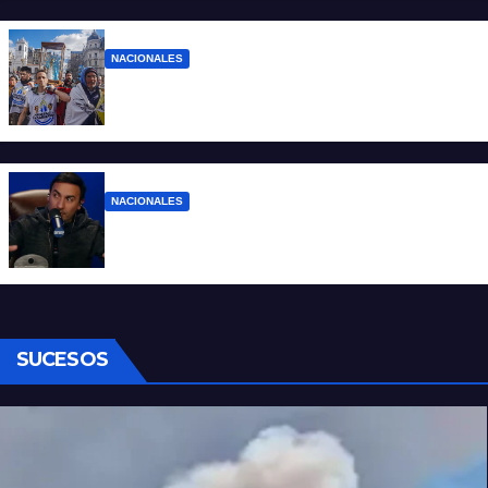
NACIONALES
Ruegos por el trabajo que falta y para el
que lo tiene, que el sueldo alcance
NACIONALES
Denuncian al conductor del streaming
Carajo por dichos discriminatorios
SUCESOS