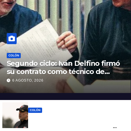
COLÓN
Segundo ciclo: Iván Delfino firmó
su contrato como técnico de
Colón
6 AGOSTO, 2026
COLÓN
Iván Delfino : “Son pocos los técnicos que
pueden dirigir al equipo del que son