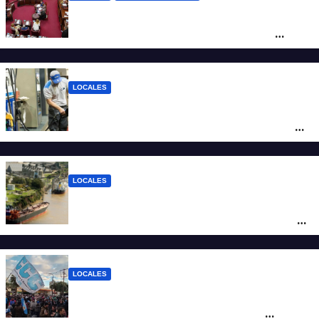
Diputados empieza en comisiones el
debate sobre el sistema electoral de
Santa Fe
LOCALES
YPF aumentó los combustibles en la
ciudad de Santa Fe: la nafta súper superó
los $2.100 y llenar el tanque cuesta más
de $94.000
LOCALES
Pullaro y empresarios viajan a Chile para
posicionar los puertos del sur de Santa Fe
como salida para las exportaciones
mineras
LOCALES
Cortes y desvíos en el centro de Santa Fe
por una marcha de organizaciones