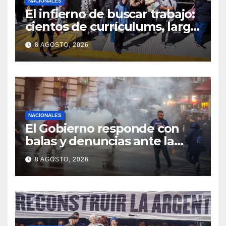
NACIONALES
El infierno de buscar trabajo:
cientos de currículums, larga
espera y menos puestos
8 AGOSTO, 2026
registrados
NACIONALES
El Gobierno responde con
balas y denuncias ante la
protesta
8 AGOSTO, 2026