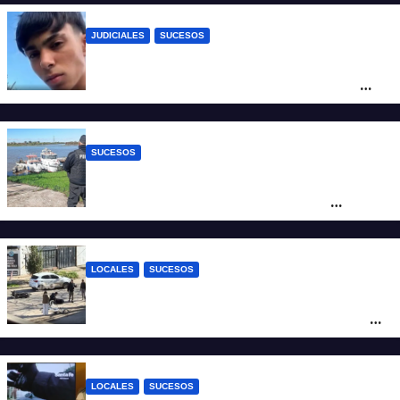
JUDICIALES
SUCESOS
Caso Jeremías Monzón: la Fiscalía amplió
la imputación contra la menor acusada
del crimen y la causa se encamina al
juicio por jurados
SUCESOS
Triste confirmación: el cuerpo hallado a la
altura del club Náutico Sur es el de
Fernando Cappi, el kitesurfista buscado
intensamente
LOCALES
SUCESOS
Violento choque entre un auto y una
moto en barrio Alvear: una mujer quedó
tendida sobre la calzada
LOCALES
SUCESOS