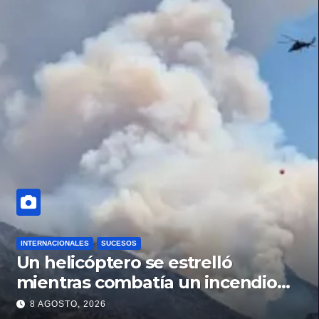
INTERNACIONALES
SUCESOS
Un helicóptero se estrelló
mientras combatía un incendio
forestal en Utah
8 AGOSTO, 2026