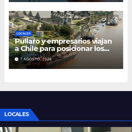
encamina al juicio por jurados
LOCALES
Pullaro y empresarios viajan
a Chile para posicionar los
puertos del sur de Santa Fe
7 AGOSTO, 2026
como salida para las
exportaciones mineras
LOCALES