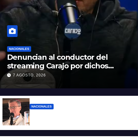
NACIONALES
Denuncian al conductor del
streaming Carajo por dichos
discriminatorios
7 AGOSTO, 2026
NACIONALES
“El sueldo no alcanza”: duro mensaje de
García Cuerva en San Cayetano