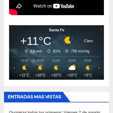
Santa Fe
+11°C
Claro
3.3 m/s
81%
756
mmHg
23:00
00:00
01:00
02:00
03:00
04:00
‹
›
+11°C
+10°C
+10°C
+10°C
+9°C
+9°C
ENTRADAS MAS VISTAS
Quinielas todos los números: Viernes 7 de agosto