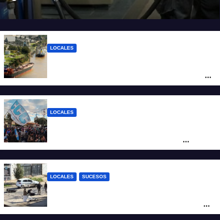
tanque cuesta más de $94.000
LOCALES
Pullaro y empresarios viajan a Chile para
posicionar los puertos del sur de Santa Fe
como salida para las exportaciones
mineras
LOCALES
Cortes y desvíos en el centro de Santa Fe
por una marcha de organizaciones
sociales y sindicales
LOCALES
SUCESOS
Violento choque entre un auto y una
moto en barrio Alvear: una mujer quedó
tendida sobre la calzada