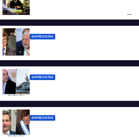
Rovelli: “El superavit fiscal de Mieli es
ficticio pues debemos 480 mil millones
de dólares”
ENTREVISTAS
Chaves: “Es una actitud facista con
consecuencias diplomáticas graves”
ENTREVISTAS
Carmona: “Es un hecho muy grave pero
lamentablemente no es aislado”
ENTREVISTAS
Manili: “Por detrás de esta ley hay
desprolijidades y por debajo negocios”