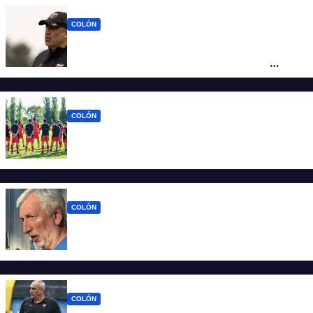
COLÓN
Iván Delfino : “Son pocos los técnicos que
pueden dirigir al equipo del que son
hinchas”
COLÓN
La era Iván Delfino: Colón inicia un nuevo
ciclo con la mira en San Telmo
COLÓN
Colón define quien será el nuevo DT y la
última palabra la tiene José Alonso
COLÓN