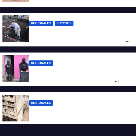
situación de calle en Paraná
REGIONALES
SUCESOS
Hallaron los primeros restos humanos en
la investigación por la Masacre Indígena
de San Antonio de Obligado
REGIONALES
Detuvieron en Rosario a “Yaka”, buscado
por un homicidio y otros hechos de
violencia armada
REGIONALES
A 13 años de la tragedia de Salta 2141