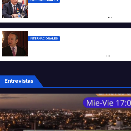
INTERNACIONALES
“Es un genocidio”: Díaz-Canel repudió el
bloqueo a Cuba, apuntó a Trump y
reclamó condenas internacionales
INTERNACIONALES
La Embajada de China en Argentina
apuntó contra Estados Unidos por
“obstrucción”
Entrevistas