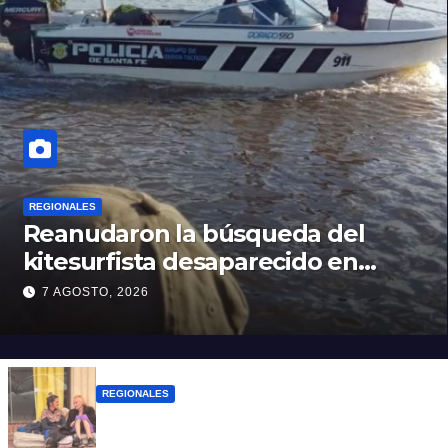
REGIONALES
Reanudaron la búsqueda del
kitesurfista desaparecido en
aguas de la Laguna Setúbal
7 AGOSTO, 2026
REGIONALES
Zulma Lobato fue encontrada en