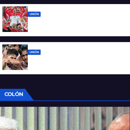
UNIÓN
El 15 de Abril vuelve a latir: Unión regresa a
casa tras casi cien días
UNIÓN
Unión ya conoce su camino: la Liga
confirmó las fechas 4 a 7 del Clausura
COLÓN