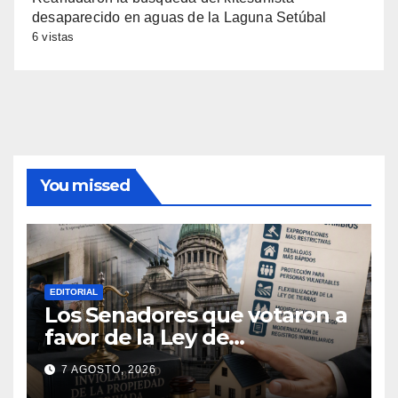
desaparecido en aguas de la Laguna Setúbal
6 vistas
You missed
EDITORIAL
Los Senadores que votaron a
favor de la Ley de
extranjerización de tierras
7 AGOSTO, 2026