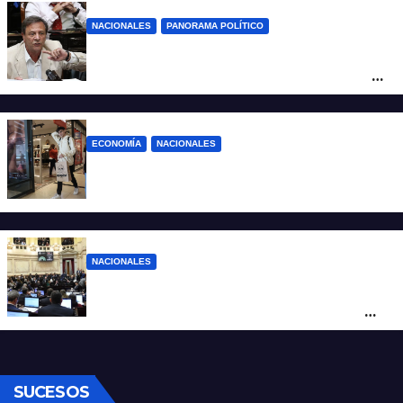
NACIONALES
PANORAMA POLÍTICO
La furia de Oscar Zago con Federico
Sturzenegger: “Se cree que somos títeres
o estúpidos”
ECONOMÍA
NACIONALES
La inflación de julio en CABA se disparó al
2,9%: ¿qué va a pasar a nivel nacional?
NACIONALES
Ley de Propiedad Privada: cómo votaron
Losada, Galaretto y Lewandowski en el
Senado
SUCESOS