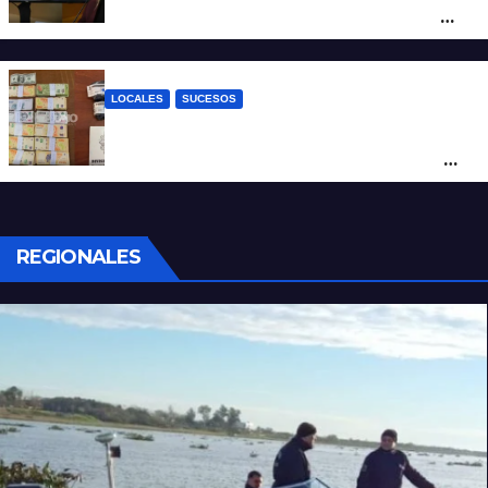
un hombre que amenazaba a su padre
con un arma blanca en la ruta 168
LOCALES
SUCESOS
Denunció a su inquilino por movimientos
sospechosos y la Policía secuestró más
de 700 gramos de cocaína
REGIONALES