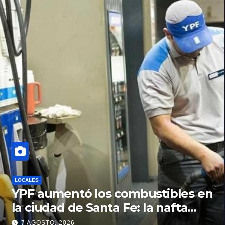
LOCALES
YPF aumentó los combustibles en
la ciudad de Santa Fe: la nafta
súper superó los $2.100 y llenar el
7 AGOSTO, 2026