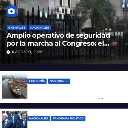
GREMIALES
NACIONALES
Amplio operativo de seguridad
por la marcha al Congreso: el
mapa de los cortes y desvíos
6 AGOSTO, 2026
ECONOMÍA
NACIONALES
Otra derrota de Milei: el Gobierno
formalizó la marcha atrás con la
desregulación del practicaje
NACIONALES
PANORAMA POLÍTICO
Milei contra Lula: “Fue una intervención