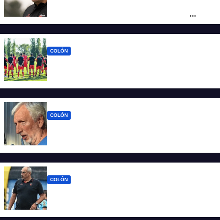
Iván Delfino : “Son pocos los técnicos que
pueden dirigir al equipo del que son
hinchas”
COLÓN
La era Iván Delfino: Colón inicia un nuevo
ciclo con la mira en San Telmo
COLÓN
Colón define quien será el nuevo DT y la
última palabra la tiene José Alonso
COLÓN
Viejos conocidos: los jugadores que
vuelven a encontrarse con Delfino