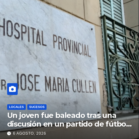
LOCALES
SUCESOS
Un joven fue baleado tras una
discusión en un partido de fútbol
en Colastiné Norte
6 AGOSTO, 2026