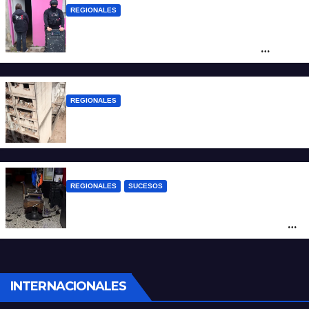
REGIONALES
Detuvieron en Rosario a “Yaka”, buscado
por un homicidio y otros hechos de
violencia armada
REGIONALES
A 13 años de la tragedia de Salta 2141
REGIONALES
SUCESOS
Violento asalto a mano armada en una
peluquería: maniataron a dos hombres y
robaron todo
INTERNACIONALES