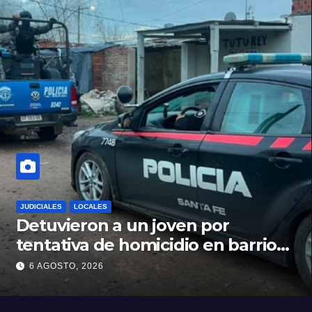
JUDICIALES
LOCALES
Detuvieron a un joven por
tentativa de homicidio en barrio
12 de Octubre
6 AGOSTO, 2026