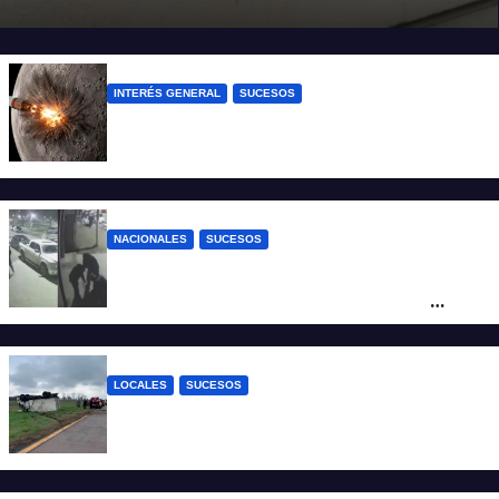
INTERÉS GENERAL
SUCESOS
La NASA confirmó que un cohete de
SpaceX impactó en la Luna
NACIONALES
SUCESOS
Neuquén: policías golpearon brutalmente
a un joven a la salida de un boliche y
quedaron filmados
LOCALES
SUCESOS
Accidente fatal: un muerto tras el vuelco
de un camión frigorífico en la Autovía 19