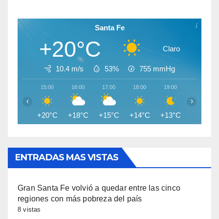
Santa Fe
+20°C
Claro
10.4 m/s
53%
755
mmHg
15:00
16:00
17:00
18:00
19:00
20:00
‹
›
+20°C
+18°C
+15°C
+14°C
+13°C
+13°C
ENTRADAS MAS VISTAS
Gran Santa Fe volvió a quedar entre las cinco
regiones con más pobreza del país
8 vistas