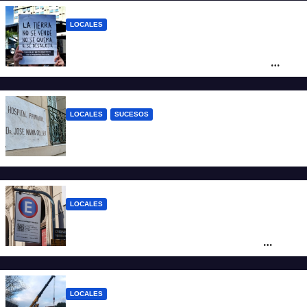
LOCALES
“Argentina no se vende”: Santa Fe se
moviliza contra el proyecto de Ley de
Tierras
LOCALES
SUCESOS
Un joven fue baleado tras una discusión
en un partido de fútbol en Colastiné Norte
LOCALES
Vecinos de Candioti Sur redoblan el
reclamo por el SEOM y preparan una
protesta
LOCALES