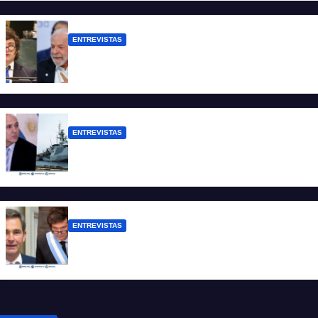
de dólares”
ENTREVISTAS
Chaves: “Es una actitud facista con
consecuencias diplomáticas graves”
ENTREVISTAS
Carmona: “Es un hecho muy grave pero
lamentablemente no es aislado”
ENTREVISTAS
Manili: “Por detrás de esta ley hay
desprolijidades y por debajo negocios”