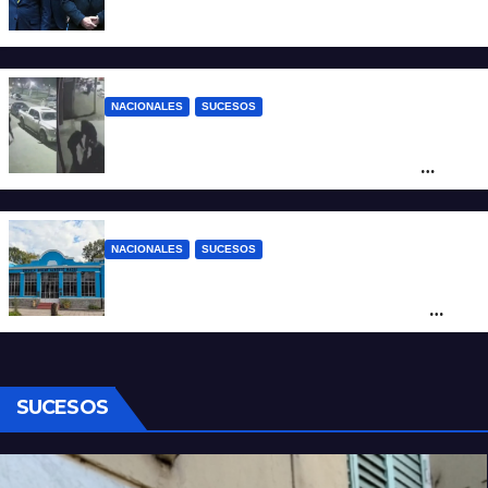
inédita en la política brasileña”
NACIONALES
SUCESOS
Neuquén: policías golpearon brutalmente
a un joven a la salida de un boliche y
quedaron filmados
NACIONALES
SUCESOS
Córdoba: un nene llevó un arma de fuego
al colegio y activaron un operativo de
seguridad
SUCESOS