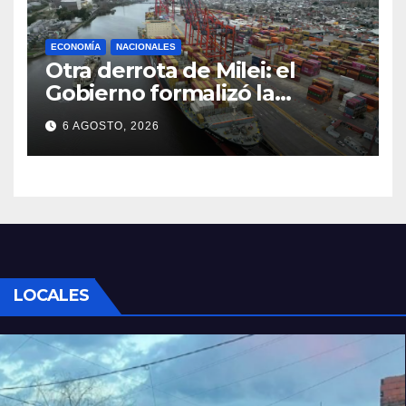
ECONOMÍA
NACIONALES
Otra derrota de Milei: el
Gobierno formalizó la
marcha atrás con la
6 AGOSTO, 2026
desregulación del practicaje
LOCALES