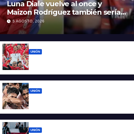
Luna Diale vuelve al once y
Maizon Rodríguez también sería
titular
5 AGOSTO, 2026
UNIÓN
El 15 de Abril vuelve a latir: Unión regresa a
casa tras casi cien días
UNIÓN
Unión ya conoce su camino: la Liga
confirmó las fechas 4 a 7 del Clausura
UNIÓN