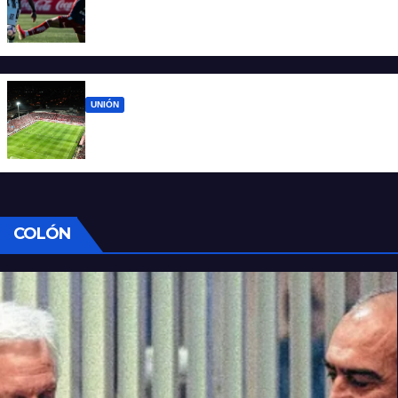
Unión sufrió errores propios y volvió de
Mendoza con las manos vacías
UNIÓN
Los cinco partidos que vienen para Unión
después de Mendoza
COLÓN