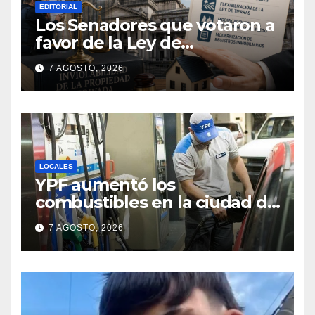
EDITORIAL
Los Senadores que votaron a
favor de la Ley de
extranjerización de tierras
7 AGOSTO, 2026
LOCALES
YPF aumentó los
combustibles en la ciudad de
Santa Fe: la nafta súper
7 AGOSTO, 2026
superó los $2.100 y llenar el
tanque cuesta más de
$94.000