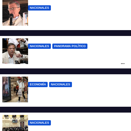
NACIONALES
“El sueldo no alcanza”: duro mensaje de
García Cuerva en San Cayetano
NACIONALES
PANORAMA POLÍTICO
La furia de Oscar Zago con Federico
Sturzenegger: “Se cree que somos títeres
o estúpidos”
ECONOMÍA
NACIONALES
La inflación de julio en CABA se disparó al
2,9%: ¿qué va a pasar a nivel nacional?
NACIONALES