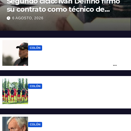
Segundo ciclo: Iván Delfino firmó
su contrato como técnico de
Colón
6 AGOSTO, 2026
COLÓN
Iván Delfino : “Son pocos los técnicos que
pueden dirigir al equipo del que son
hinchas”
COLÓN
La era Iván Delfino: Colón inicia un nuevo
ciclo con la mira en San Telmo
COLÓN