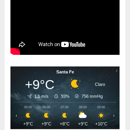
Santa Fe
+9°C
Claro
1.1 m/s
93%
756
mmHg
05:00
06:00
07:00
08:00
09:00
10:00
‹
›
+9°C
+9°C
+8°C
+9°C
+10°C
+12°C