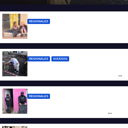
REGIONALES
Zulma Lobato fue encontrada en
situación de calle en Paraná
REGIONALES
SUCESOS
Hallaron los primeros restos humanos en
la investigación por la Masacre Indígena
de San Antonio de Obligado
REGIONALES
Detuvieron en Rosario a “Yaka”, buscado
por un homicidio y otros hechos de
violencia armada