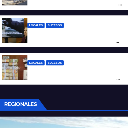
moto en barrio Alvear: una mujer quedó
tendida sobre la calzada
LOCALES
SUCESOS
Con una pistola Taser, la Policía redujo a
un hombre que amenazaba a su padre
con un arma blanca en la ruta 168
LOCALES
SUCESOS
Denunció a su inquilino por movimientos
sospechosos y la Policía secuestró más
de 700 gramos de cocaína
REGIONALES