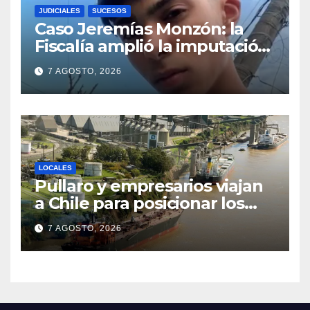
JUDICIALES
SUCESOS
Caso Jeremías Monzón: la
Fiscalía amplió la imputación
contra la menor acusada del
7 AGOSTO, 2026
crimen y la causa se
encamina al juicio por jurados
LOCALES
Pullaro y empresarios viajan
a Chile para posicionar los
puertos del sur de Santa Fe
7 AGOSTO, 2026
como salida para las
exportaciones mineras