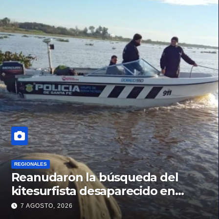
REGIONALES
Reanudaron la búsqueda del
kitesurfista desaparecido en
aguas de la Laguna Setúbal
7 AGOSTO, 2026