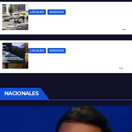
LOCALES
SUCESOS
Violento choque entre un auto y una
moto en barrio Alvear: una mujer quedó
tendida sobre la calzada
LOCALES
SUCESOS
Con una pistola Taser, la Policía redujo a
un hombre que amenazaba a su padre
con un arma blanca en la ruta 168
NACIONALES