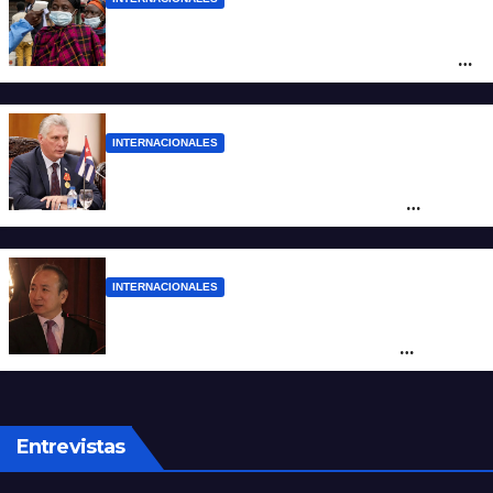
Alarma mundial por el brote de Ébola en
África: temen que el virus esté mutando
tras superar los 4.000 casos
INTERNACIONALES
“Es un genocidio”: Díaz-Canel repudió el
bloqueo a Cuba, apuntó a Trump y
reclamó condenas internacionales
INTERNACIONALES
La Embajada de China en Argentina
apuntó contra Estados Unidos por
“obstrucción”
Entrevistas