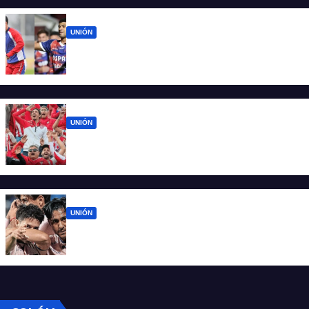
UNIÓN
Luna Diale vuelve al once y Maizon
Rodríguez también sería titular
UNIÓN
El 15 de Abril vuelve a latir: Unión regresa a
casa tras casi cien días
UNIÓN
Unión ya conoce su camino: la Liga
confirmó las fechas 4 a 7 del Clausura