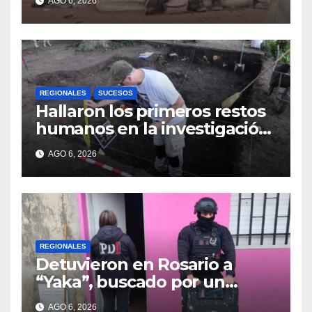
AGO 6, 2026
REGIONALES
SUCESOS
Hallaron los primeros restos
humanos en la investigación
por la Masacre Indígena de
AGO 6, 2026
San Antonio de Obligado
REGIONALES
Detuvieron en Rosario a
“Yaka”, buscado por un
homicidio y otros hechos de
AGO 6, 2026