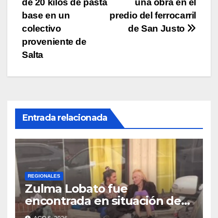
entradas
de 20 kilos de pasta
una obra en el
base en un
predio del ferrocarril
colectivo
de San Justo
proveniente de
Salta
Entrada relacionada
REGIONALES
Zulma Lobato fue
encontrada en situación de
calle en Paraná