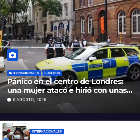
INTERNACIONALES
SUCESOS
Pánico en el centro de Londres:
una mujer atacó e hirió con unas
tijeras a cuatro hombres
6 AGOSTO, 2026
INTERNACIONALES