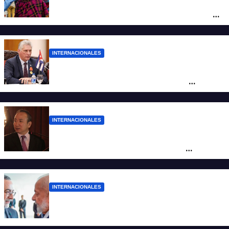
Alarma mundial por el brote de Ébola en
África: temen que el virus esté mutando
tras superar los 4.000 casos
INTERNACIONALES
“Es un genocidio”: Díaz-Canel repudió el
bloqueo a Cuba, apuntó a Trump y
reclamó condenas internacionales
INTERNACIONALES
La Embajada de China en Argentina
apuntó contra Estados Unidos por
“obstrucción”
INTERNACIONALES
El presidente Lula ordenó retirar a su
embajador en Argentina