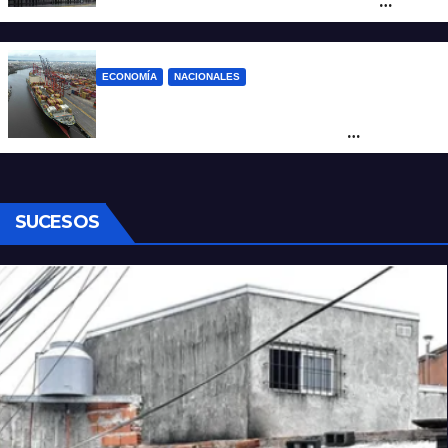
marcha al Congreso: el mapa de los
cortes y desvíos
ECONOMÍA
NACIONALES
Otra derrota de Milei: el Gobierno
formalizó la marcha atrás con la
desregulación del practicaje
SUCESOS