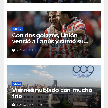
del Fuego
UNIÓN
Con dos golazos, Unión
venció a Lanús y sumó su
primer triunfo en el Clausura
7 AGOSTO, 2026
CLIMA
Viernes nublado con mucho
frío
7 AGOSTO, 2026