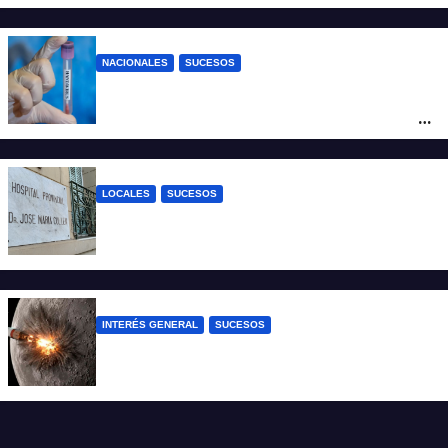
cuatro hombres
NACIONALES
SUCESOS
Un argentino contrajo hantavirus durante
un viaje por Europa y permanece aislado
en España
LOCALES
SUCESOS
Un joven fue baleado tras una discusión
en un partido de fútbol en Colastiné Norte
INTERÉS GENERAL
SUCESOS
La NASA confirmó que un cohete de
SpaceX impactó en la Luna