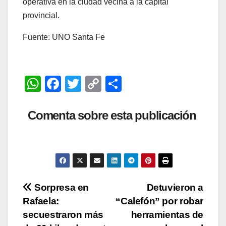
operativa en la ciudad vecina a la capital
provincial.
Fuente: UNO Santa Fe
W
F
T
C
C
h
a
wi
o
o
at
c
tt
p
m
Comenta sobre esta publicación
s
e
er
y
p
A
b
Li
ar
p
o
n
tir
p
o
k
Navegación
Sorpresa en
Detuvieron a
k
Rafaela:
“Calefón” por robar
de
secuestraron más
herramientas de