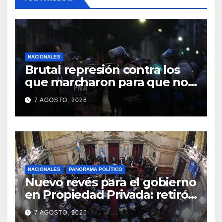
NACIONALES
Brutal represión contra los
que marcharon para que no
se venda la patria
7 AGOSTO, 2026
NACIONALES
PANORAMA POLÍTICO
Nuevo revés para el gobierno
en Propiedad Privada: retiró
el capítulo que pretendía
7 AGOSTO, 2026
modificar la Ley de Manejo