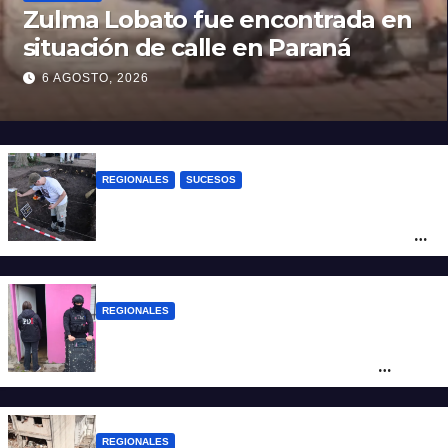
Zulma Lobato fue encontrada en
situación de calle en Paraná
6 AGOSTO, 2026
REGIONALES
SUCESOS
Hallaron los primeros restos humanos en
la investigación por la Masacre Indígena
de San Antonio de Obligado
REGIONALES
Detuvieron en Rosario a “Yaka”, buscado
por un homicidio y otros hechos de
violencia armada
REGIONALES