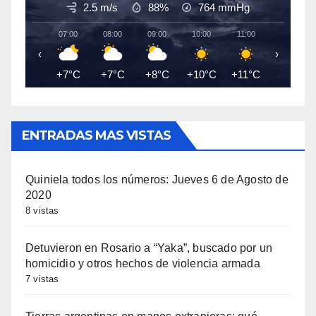
2.5 m/s
88%
764
mmHg
07:00
08:00
09:00
10:00
11:00
12:00
‹
›
+7°C
+7°C
+8°C
+10°C
+11°C
+12°C
ENTRADAS MAS VISTAS
Quiniela todos los números: Jueves 6 de Agosto de
2020
8 vistas
Detuvieron en Rosario a “Yaka”, buscado por un
homicidio y otros hechos de violencia armada
7 vistas