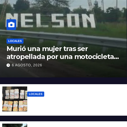
LOCALES
Murió una mujer tras ser
atropellada por una motocicleta
en Nelson
6 AGOSTO, 2026
LOCALES
Detuvieron a un joven de 22 años con 700
gramos de cocaína