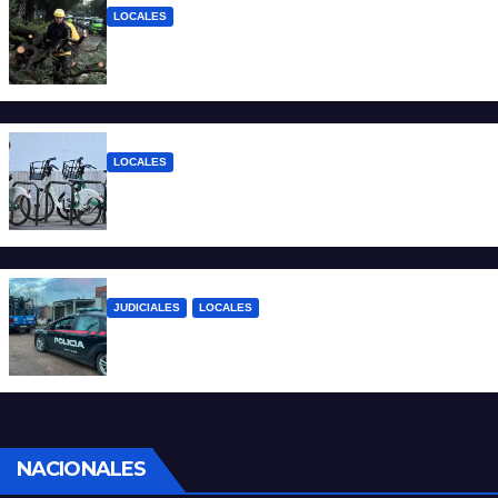
LOCALES
El temporal dejó 59 reclamos en Santa Fe
y continúan los operativos municipales
LOCALES
Santa Fe: la bici pública ya supera los 670
mil viajes y suma nuevas estaciones
JUDICIALES
LOCALES
Detuvieron a un joven por tentativa de
homicidio en barrio 12 de Octubre
NACIONALES