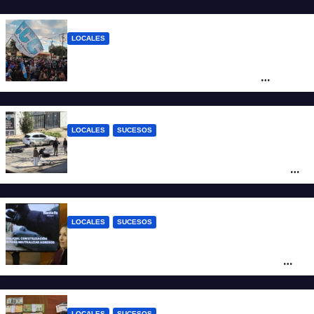
LOCALES
Cortes y desvíos en el centro de Santa Fe
por una marcha de organizaciones
sociales y sindicales
LOCALES
SUCESOS
Violento choque entre un auto y una
moto en barrio Alvear: una mujer quedó
tendida sobre la calzada
LOCALES
SUCESOS
Con una pistola Taser, la Policía redujo a
un hombre que amenazaba a su padre
con un arma blanca en la ruta 168
LOCALES
SUCESOS