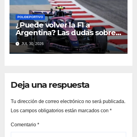
POLIDEPORTIVO
¿Puede volver la F1 a
Argentina? Las dudas sobre
Qatar y Abu Dabi reavivan la
JUL 30, 2026
ilusión
Deja una respuesta
Tu dirección de correo electrónico no será publicada.
Los campos obligatorios están marcados con
*
Comentario
*