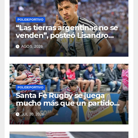
POLIDEPORTIVO
“Las tierras argentinas no se
venden”, posteó Lisandro
Martínez
AGO 5, 2026
POLIDEPORTIVO
Santa Fe Rugby se juega
mucho más que un partido
en Córdoba
JUL 30, 2026