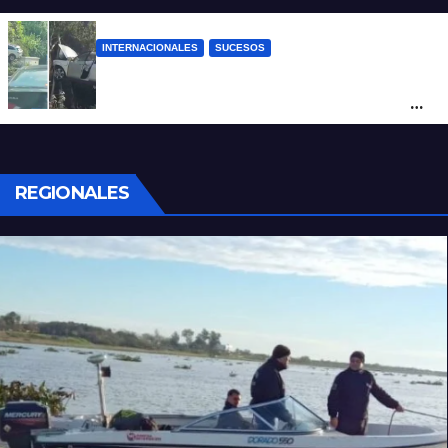
INTERNACIONALES
SUCESOS
Increíble accidente en China: perdió el
control y el auto terminó incrustado en un
árbol
REGIONALES