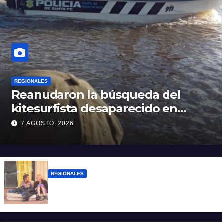
REGIONALES
Reanudaron la búsqueda del
kitesurfista desaparecido en
aguas de la Laguna Setúbal
7 AGOSTO, 2026
REGIONALES
Zulma Lobato fue encontrada en
situación de calle en Paraná