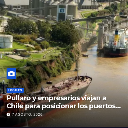
LOCALES
Pullaro y empresarios viajan a
Chile para posicionar los puertos
del sur de Santa Fe como salida
7 AGOSTO, 2026
para las exportaciones mineras