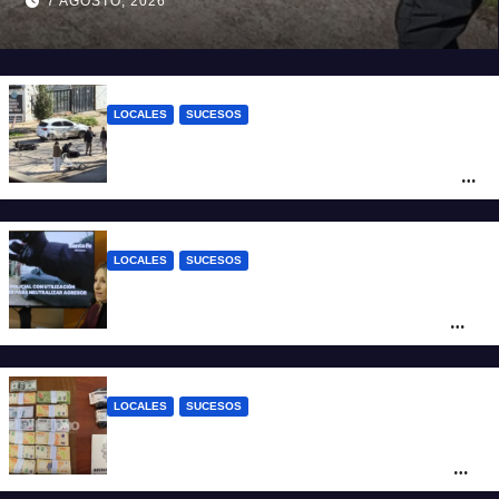
7 AGOSTO, 2026
Cappi, el kitesurfista buscado
intensamente
LOCALES
SUCESOS
Violento choque entre un auto y una
moto en barrio Alvear: una mujer quedó
tendida sobre la calzada
LOCALES
SUCESOS
Con una pistola Taser, la Policía redujo a
un hombre que amenazaba a su padre
con un arma blanca en la ruta 168
LOCALES
SUCESOS
Denunció a su inquilino por movimientos
sospechosos y la Policía secuestró más
de 700 gramos de cocaína