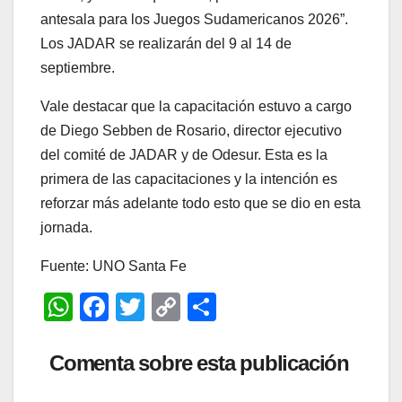
antesala para los Juegos Sudamericanos 2026”.
Los JADAR se realizarán del 9 al 14 de
septiembre.
Vale destacar que la capacitación estuvo a cargo
de Diego Sebben de Rosario, director ejecutivo
del comité de JADAR y de Odesur. Esta es la
primera de las capacitaciones y la intención es
reforzar más adelante todo esto que se dio en esta
jornada.
Fuente: UNO Santa Fe
W
F
T
C
C
h
a
wi
o
o
at
c
tt
p
m
Comenta sobre esta publicación
s
e
er
y
p