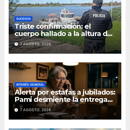
SUCESOS
Triste confirmación: el
cuerpo hallado a la altura del
club Náutico Sur es el de
7 AGOSTO, 2026
Fernando Cappi, el
kitesurfista buscado
intensamente
INTERÉS GENERAL
Alerta por estafas a jubilados:
Pami desmiente la entrega
gratuita de computadoras
7 AGOSTO, 2026