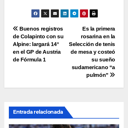
A
b
Li
ar
p
o
n
tir
p
o
k
Navegación
Buenos registros
Es la primera
k
de Colapinto con su
rosarina en la
de
Alpine: largará 14°
Selección de tenis
entradas
en el GP de Austria
de mesa y costeó
de Fórmula 1
su sueño
sudamericano “a
pulmón”
Entrada relacionada