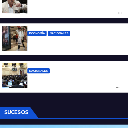
La furia de Oscar Zago con Federico
Sturzenegger: “Se cree que somos títeres
o estúpidos”
ECONOMÍA
NACIONALES
La inflación de julio en CABA se disparó al
2,9%: ¿qué va a pasar a nivel nacional?
NACIONALES
Ley de Propiedad Privada: cómo votaron
Losada, Galaretto y Lewandowski en el
Senado
SUCESOS