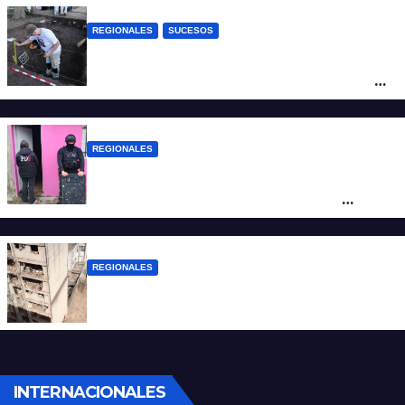
REGIONALES
SUCESOS
Hallaron los primeros restos humanos en
la investigación por la Masacre Indígena
de San Antonio de Obligado
REGIONALES
Detuvieron en Rosario a “Yaka”, buscado
por un homicidio y otros hechos de
violencia armada
REGIONALES
A 13 años de la tragedia de Salta 2141
INTERNACIONALES