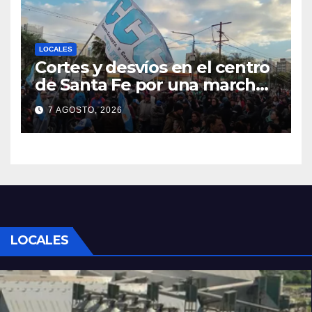
LOCALES
Cortes y desvíos en el centro
de Santa Fe por una marcha
de organizaciones sociales y
7 AGOSTO, 2026
sindicales
LOCALES