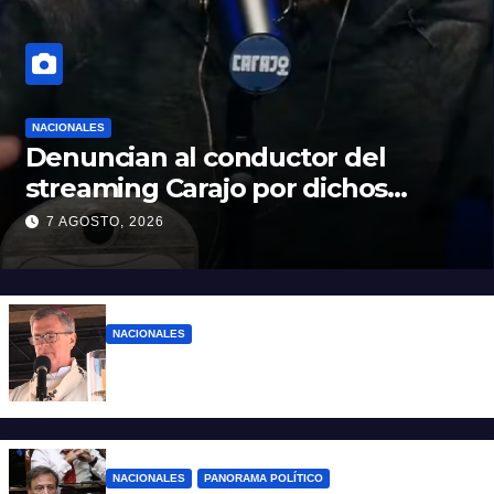
NACIONALES
Denuncian al conductor del
streaming Carajo por dichos
discriminatorios
7 AGOSTO, 2026
NACIONALES
“El sueldo no alcanza”: duro mensaje de
García Cuerva en San Cayetano
NACIONALES
PANORAMA POLÍTICO