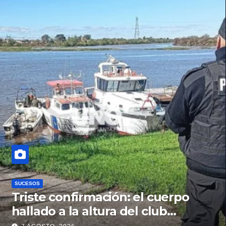
SUCESOS
Triste confirmación: el cuerpo
hallado a la altura del club
Náutico Sur es el de Fernando