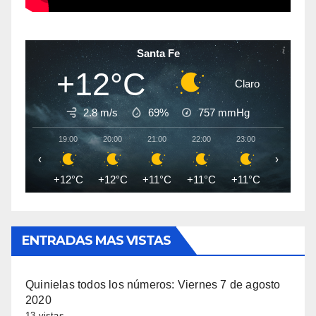
Santa Fe
+12°C
Claro
2.8 m/s
69%
757
mmHg
19:00
20:00
21:00
22:00
23:00
00:00
‹
›
+12°C
+12°C
+11°C
+11°C
+11°C
+10°C
ENTRADAS MAS VISTAS
Quinielas todos los números: Viernes 7 de agosto
2020
13 vistas