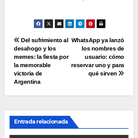
s
e
er
y
p
A
b
Li
ar
p
o
n
tir
p
o
k
Navegación
Del sufrimiento al
WhatsApp ya lanzó
k
desahogo y los
los nombres de
de
memes: la fiesta por
usuario: cómo
entradas
la memorable
reservar uno y para
victoria de
qué sirven
Argentina
Entrada relacionada