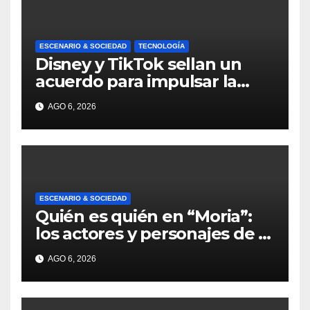
ESCENARIO & SOCIEDAD
TECNOLOGÍA
Disney y TikTok sellan un
acuerdo para impulsar la
creación de contenido oficial
AGO 6, 2026
en formato vertical
ESCENARIO & SOCIEDAD
Quién es quién en “Moria”:
los actores y personajes de la
serie
AGO 6, 2026