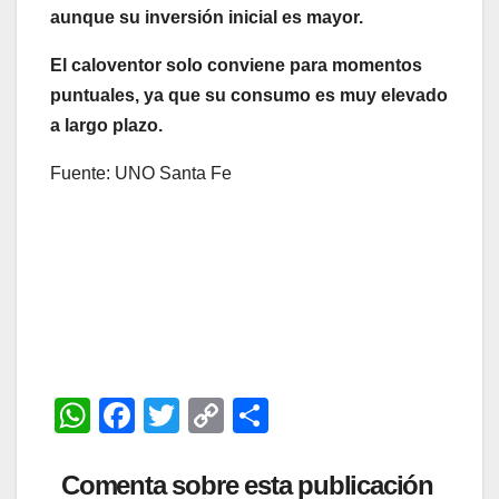
aunque su inversión inicial es mayor.
El caloventor solo conviene para momentos
puntuales, ya que su consumo es muy elevado
a largo plazo.
Fuente: UNO Santa Fe
W
F
T
C
C
h
a
wi
o
o
at
c
tt
p
m
Comenta sobre esta publicación