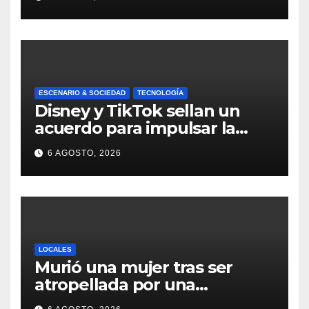
fuego que le costó la vida a
un niño de 4 años
ESCENARIO & SOCIEDAD
TECNOLOGÍA
Disney y TikTok sellan un
acuerdo para impulsar la
creación de contenido oficial
6 AGOSTO, 2026
en formato vertical
LOCALES
Murió una mujer tras ser
atropellada por una
motocicleta en Nelson