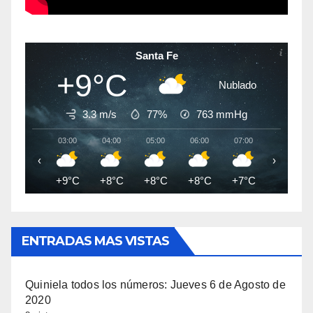
Santa Fe
+9°C
Nublado
3.3 m/s
77%
763
mmHg
03:00
04:00
05:00
06:00
07:00
08:00
‹
›
+9°C
+8°C
+8°C
+8°C
+7°C
+7°C
ENTRADAS MAS VISTAS
Quiniela todos los números: Jueves 6 de Agosto de
2020