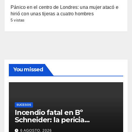
Pánico en el centro de Londres: una mujer atacó e
hirió con unas tijeras a cuatro hombres
5 vistas
You missed
SUCESOS
Incendio fatal en Bº
Schneider: la pericia
determinó cómo se originó el
6 AGOSTO, 2026