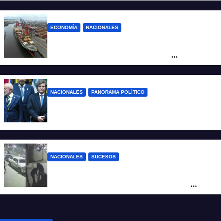
cortes y desvíos
ECONOMÍA
NACIONALES
Otra derrota de Milei: el Gobierno
formalizó la marcha atrás con la
desregulación del practicaje
NACIONALES
PANORAMA POLÍTICO
Milei contra Lula: “Fue una intervención
inédita en la política brasileña”
NACIONALES
SUCESOS
Neuquén: policías golpearon brutalmente
a un joven a la salida de un boliche y
quedaron filmados