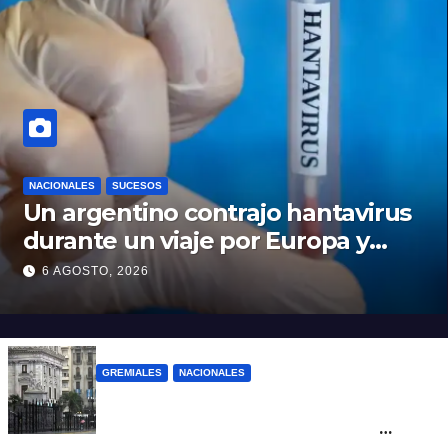
NACIONALES
SUCESOS
Un argentino contrajo hantavirus
durante un viaje por Europa y
permanece aislado en España
6 AGOSTO, 2026
GREMIALES
NACIONALES
Amplio operativo de seguridad por la
marcha al Congreso: el mapa de los