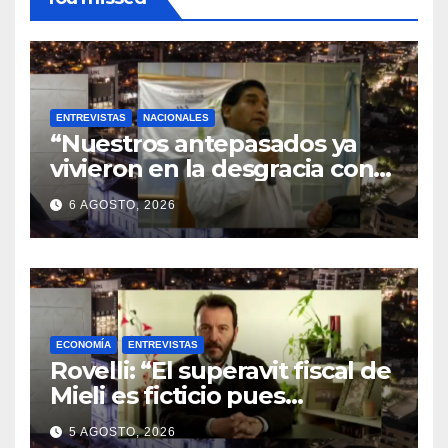
ENTREVISTAS
NACIONALES
“Nuestros antepasados ya
vivieron en la desgracia con
la Forestal algo que quizás se
6 AGOSTO, 2026
repita”
ECONOMÍA
ENTREVISTAS
Rovelli: “El superavit fiscal de
Mieli es ficticio pues
debemos 480 mil millones de
5 AGOSTO, 2026
dólares”