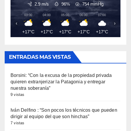
2.9 m/s
96%
754
mmHg
03:00
04:00
05:00
06:00
07:00
08:00
‹
›
+17°C
+17°C
+17°C
+17°C
+17°C
+18°C
ENTRADAS MAS VISTAS
Borsini: “Con la excusa de la propiedad privada
quieren extranjerizar la Patagonia y entregar
nuestra soberanía”
9 vistas
Iván Delfino : “Son pocos los técnicos que pueden
dirigir al equipo del que son hinchas”
7 vistas