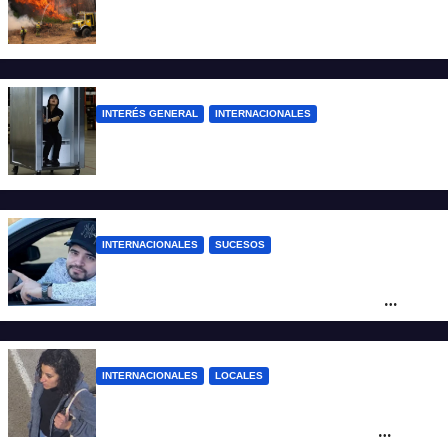
Más de 400 detenidos en Francia por los
incendios forestales
INTERÉS GENERAL
INTERNACIONALES
Una empresa japonesa creó una cabina
refrigerada para personas: cómo funciona
INTERNACIONALES
SUCESOS
Conmoción en México: un influencer fue
asesinado de un balazo durante una
transmisión en vivo
INTERNACIONALES
LOCALES
Hallaron sana y salva en Brasil a Micaela
Albornoz, la mujer que fue vista por