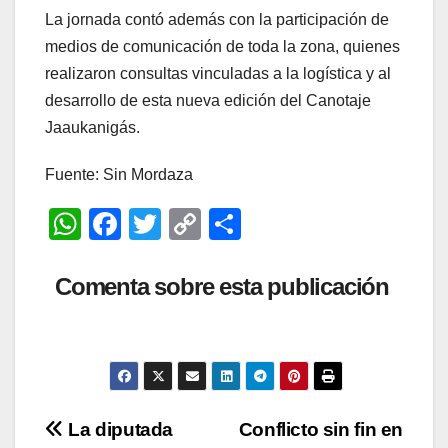
La jornada contó además con la participación de
medios de comunicación de toda la zona, quienes
realizaron consultas vinculadas a la logística y al
desarrollo de esta nueva edición del Canotaje
Jaaukanigás.
Fuente: Sin Mordaza
W
F
T
C
C
h
a
wi
o
o
at
c
tt
p
m
Comenta sobre esta publicación
s
e
er
y
p
A
b
Li
ar
p
o
n
tir
p
o
k
Navegación
La diputada
Conflicto sin fin en
k