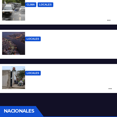
CLIMA
LOCALES
Alerta naranja por tormentas y fuertes
vientos en Santa Fe: anuncian ráfagas de
hasta 90 km/h, granizo y un brusco
descenso de temperatura
LOCALES
Todo lo que tenés que saber antes de
salir de casa este miércoles 5 de agosto
LOCALES
“Polenta, hambre y amenazas”: cómo era
la vida dentro del geriátrico investigado
por la Justicia
NACIONALES