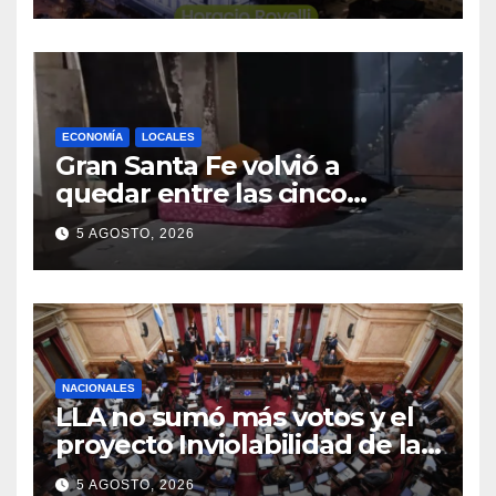
ECONOMÍA
LOCALES
Gran Santa Fe volvió a
quedar entre las cinco
regiones con más pobreza
5 AGOSTO, 2026
del país
NACIONALES
LLA no sumó más votos y el
proyecto Inviolabilidad de la
Propiedad Privada corre
5 AGOSTO, 2026