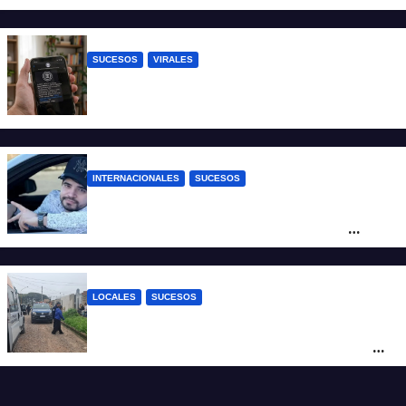
infantil
SUCESOS
VIRALES
Estafa virtual: advierten sobre un fraude
que usa la imagen del Banco Central
INTERNACIONALES
SUCESOS
Conmoción en México: un influencer fue
asesinado de un balazo durante una
transmisión en vivo
LOCALES
SUCESOS
Por maltrato de ancianos imputan al
cuidador del asilo clandestino de barrio
Nuevo Horizonte