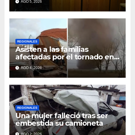
AGO 5, 2026
infantil
REGIONALES
Asisten a las familias
afectadas por el tornado en
Bernardo de Irigoyen
AGO 4, 2026
REGIONALES
Una mujer falleció tras ser
embestida su camioneta
AGO 2, 2026