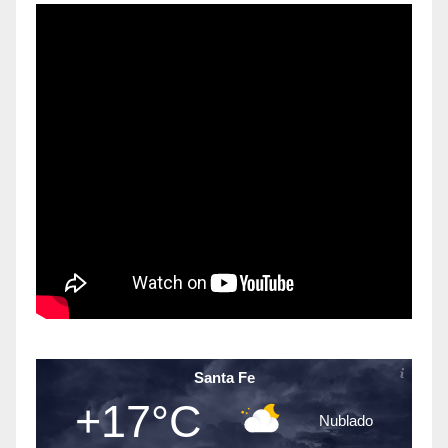
Santa Fe
+17°C
Nublado