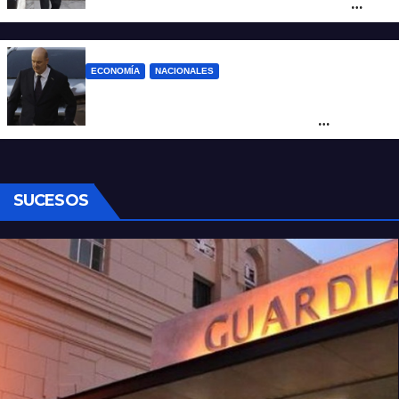
de tierras y confirma el giro crítico de
Milei de Misiones
ECONOMÍA
NACIONALES
Karina corrió a Sturzenegger de la
negociación por el practicaje y le
suspendió el decreto para levantar el paro
SUCESOS