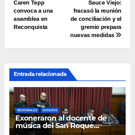
Caren Tepp
Sauce Viejo:
de
convoca a una
fracasó la reunión
entradas
asamblea en
de conciliación y el
Reconquista
gremio prepara
nuevas medidas
Entrada relacionada
REGIONALES
SUCESOS
Exoneraron al docente de
música del San Roque
condenado por abuso sexual