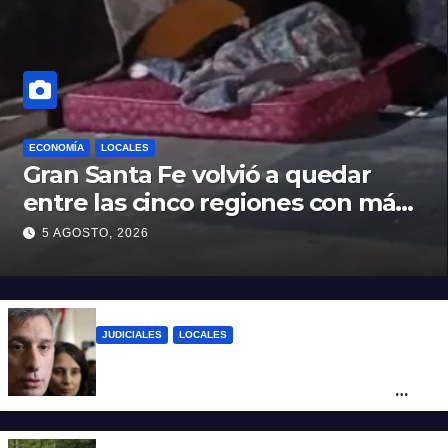
ECONOMÍA
LOCALES
Gran Santa Fe volvió a quedar
entre las cinco regiones con más
pobreza del país
5 AGOSTO, 2026
JUDICIALES
LOCALES
Reforma Previsional: Olivares indicó que
el fallo de la Justicia tiene un impacto
ético y ratificó que la Provincia apelará
ante la Corte Nacional