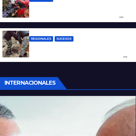
Ruta Nacional 14: dos muertos y dos
heridos graves tras un choque frontal
cerca de Santo Tomé
REGIONALES
SUCESOS
Hallan restos humanos en el norte
santafesino: investigan si pertenecen a
Rubén Solís
INTERNACIONALES