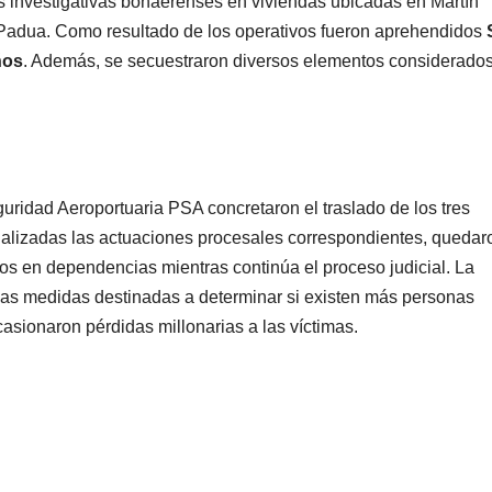
s investigativas bonaerenses en viviendas ubicadas en Martín
Padua. Como resultado de los operativos fueron aprehendidos
años
. Además, se secuestraron diversos elementos considerado
guridad Aeroportuaria PSA concretaron el traslado de los tres
nalizadas las actuaciones procesales correspondientes, quedar
ados en dependencias mientras continúa el proceso judicial. La
evas medidas destinadas a determinar si existen más personas
asionaron pérdidas millonarias a las víctimas.