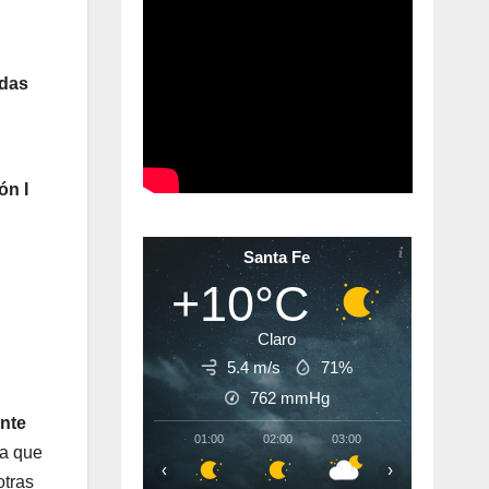
das
ón I
Santa Fe
+10°C
Claro
5.4 m/s
71%
762
mmHg
nte
01:00
02:00
03:00
04:00
05:
da que
‹
›
otras