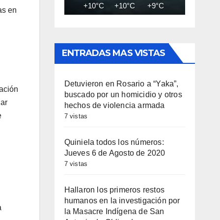
+10°C
+10°C
+9°C
+8°C
+8
as en
ENTRADAS MAS VISTAS
Detuvieron en Rosario a “Yaka”,
tación
buscado por un homicidio y otros
iar
hechos de violencia armada
e
7 vistas
Quiniela todos los números:
Jueves 6 de Agosto de 2020
7 vistas
Hallaron los primeros restos
humanos en la investigación por
a
la Masacre Indígena de San