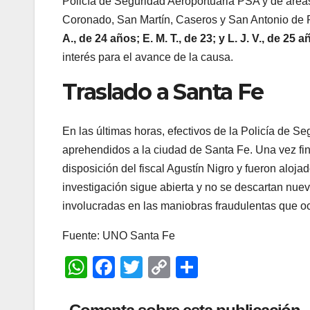
Policía de Seguridad Aeroportuaria PSA y de área
Coronado, San Martín, Caseros y San Antonio de 
A., de 24 años; E. M. T., de 23; y L. J. V., de 25 
interés para el avance de la causa.
Traslado a Santa Fe
En las últimas horas, efectivos de la Policía de Se
aprehendidos a la ciudad de Santa Fe. Una vez fi
disposición del fiscal Agustín Nigro y fueron aloj
investigación sigue abierta y no se descartan nu
involucradas en las maniobras fraudulentas que oc
Fuente: UNO Santa Fe
W
F
T
C
C
h
a
wi
o
o