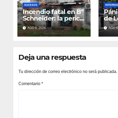
SUCESOS
INTERNA
Incendio fatal en Bº
Páni
Schneider: la pericia
de L
determinó cómo se
muje
AGO 6, 2026
AGO 6
originó el fuego
con 
que le costó la vida
cuat
a un niño de 4 años
Deja una respuesta
Tu dirección de correo electrónico no será publicada.
Comentario
*