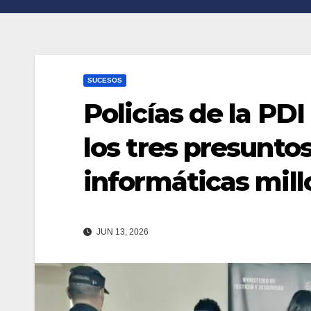
n
r
k
t
i
SUCESOS
r
Policías de la PDI
los tres presunto
informáticas mill
JUN 13, 2026