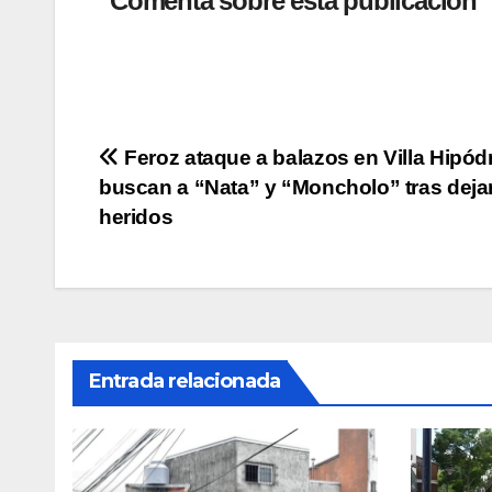
at
c
tt
p
m
Comenta sobre esta publicación
s
e
er
y
p
A
b
Li
ar
p
o
n
tir
p
o
k
Navegación
Feroz ataque a balazos en Villa Hipó
k
buscan a “Nata” y “Moncholo” tras deja
de
heridos
entradas
Entrada relacionada