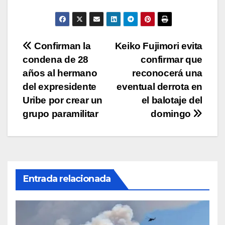
A
b
Li
ar
p
o
n
tir
p
o
k
Navegación
Confirman la
Keiko Fujimori evita
k
condena de 28
confirmar que
de
años al hermano
reconocerá una
entradas
del expresidente
eventual derrota en
Uribe por crear un
el balotaje del
grupo paramilitar
domingo
Entrada relacionada