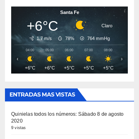
Santa Fe
+6°C
Claro
1.7 m/s
78%
764
mmHg
04:00
05:00
06:00
07:00
08:00
09:00
‹
›
+6°C
+6°C
+5°C
+5°C
+5°C
+8°C
ENTRADAS MAS VISTAS
Quinielas todos los números: Sábado 8 de agosto
2020
9 vistas