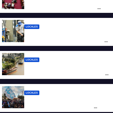
Diputados empieza en comisiones el
debate sobre el sistema electoral de
Santa Fe
LOCALES
YPF aumentó los combustibles en la
ciudad de Santa Fe: la nafta súper superó
los $2.100 y llenar el tanque cuesta más
de $94.000
LOCALES
Pullaro y empresarios viajan a Chile para
posicionar los puertos del sur de Santa Fe
como salida para las exportaciones
mineras
LOCALES
Cortes y desvíos en el centro de Santa Fe
por una marcha de organizaciones