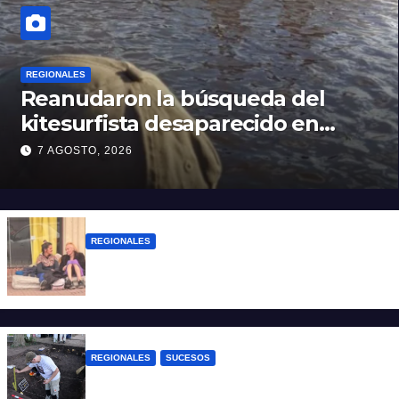
REGIONALES
Reanudaron la búsqueda del
kitesurfista desaparecido en
aguas de la Laguna Setúbal
7 AGOSTO, 2026
REGIONALES
Zulma Lobato fue encontrada en
situación de calle en Paraná
REGIONALES
SUCESOS
Hallaron los primeros restos humanos en