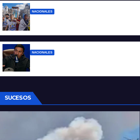
NACIONALES
Ruegos por el trabajo que falta y para el
que lo tiene, que el sueldo alcance
NACIONALES
Denuncian al conductor del streaming
Carajo por dichos discriminatorios
SUCESOS