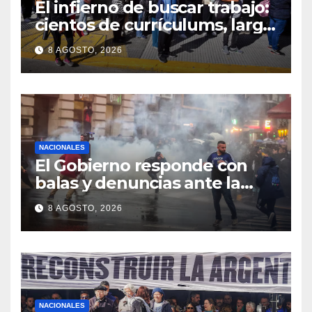
El infierno de buscar trabajo:
cientos de currículums, larga
espera y menos puestos
8 AGOSTO, 2026
registrados
NACIONALES
El Gobierno responde con
balas y denuncias ante la
protesta
8 AGOSTO, 2026
NACIONALES