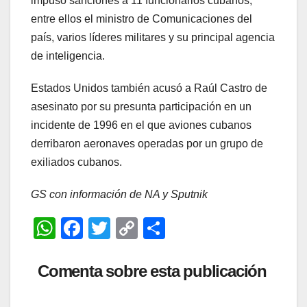
impuso sanciones a 11 funcionarios cubanos,
entre ellos el ministro de Comunicaciones del
país, varios líderes militares y su principal agencia
de inteligencia.
Estados Unidos también acusó a Raúl Castro de
asesinato por su presunta participación en un
incidente de 1996 en el que aviones cubanos
derribaron aeronaves operadas por un grupo de
exiliados cubanos.
GS con información de NA y Sputnik
W
F
T
C
C
h
a
wi
o
o
at
c
tt
p
m
Comenta sobre esta publicación
s
e
er
y
p