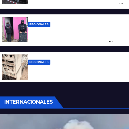
la investigación por la Masacre Indígena
de San Antonio de Obligado
REGIONALES
Detuvieron en Rosario a “Yaka”, buscado
por un homicidio y otros hechos de
violencia armada
REGIONALES
A 13 años de la tragedia de Salta 2141
INTERNACIONALES