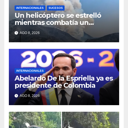
INTERNACIONALES
SUCESOS
Un helicóptero se estrelló
mientras combatía un
incendio forestal en Utah
AGO 8, 2026
INTERNACIONALES
Abelardo De la Espriella ya es
presidente de Colombia
AGO 8, 2026