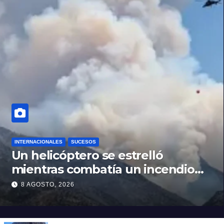
INTERNACIONALES
SUCESOS
Un helicóptero se estrelló
mientras combatía un incendio
forestal en Utah
8 AGOSTO, 2026