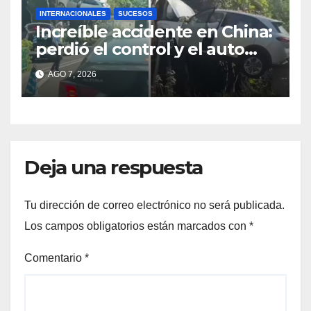
INTERNACIONALES
SUCESOS
Increíble accidente en China:
perdió el control y el auto
terminó incrustado en un
AGO 7, 2026
árbol
Deja una respuesta
Tu dirección de correo electrónico no será publicada.
Los campos obligatorios están marcados con
*
Comentario
*