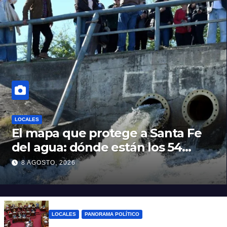
LOCALES
El mapa que protege a Santa Fe
del agua: dónde están los 54
puntos de bombeo
8 AGOSTO, 2026
LOCALES
PANORAMA POLÍTICO