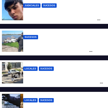
JUDICIALES
SUCESOS
Caso Jeremías Monzón: la Fiscalía amplió
la imputación contra la menor acusada
del crimen y la causa se encamina al
juicio por jurados
SUCESOS
Triste confirmación: el cuerpo hallado a la
altura del club Náutico Sur es el de
Fernando Cappi, el kitesurfista buscado
intensamente
LOCALES
SUCESOS
Violento choque entre un auto y una
moto en barrio Alvear: una mujer quedó
tendida sobre la calzada
LOCALES
SUCESOS
Con una pistola Taser, la Policía redujo a