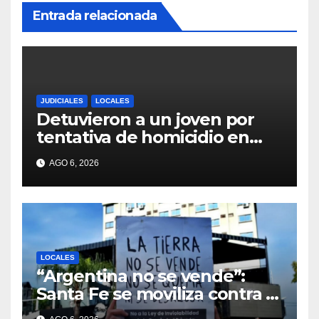
Entrada relacionada
JUDICIALES
LOCALES
Detuvieron a un joven por
tentativa de homicidio en
barrio 12 de Octubre
AGO 6, 2026
LOCALES
“Argentina no se vende”:
Santa Fe se moviliza contra el
proyecto de Ley de Tierras