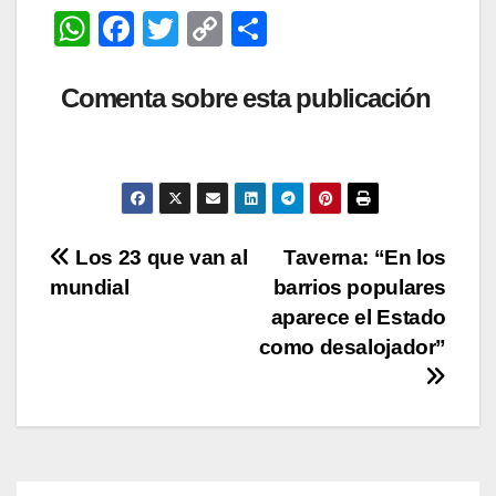
W
F
T
C
C
audio
h
a
wi
o
o
at
c
tt
p
m
Comenta sobre esta publicación
s
e
er
y
p
A
b
Li
ar
p
o
n
tir
p
o
k
Navegación
Los 23 que van al
Taverna: “En los
k
mundial
barrios populares
de
aparece el Estado
entradas
como desalojador”