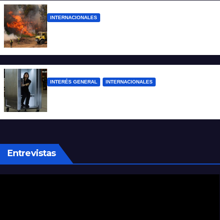
INTERNACIONALES
Más de 400 detenidos en Francia por los
incendios forestales
INTERÉS GENERAL
INTERNACIONALES
Una empresa japonesa creó una cabina
refrigerada para personas: cómo funciona
Entrevistas