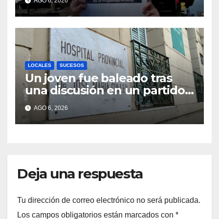
AGO 6, 2026
LOCALES
SUCESOS
Un joven fue baleado tras
una discusión en un partido
de fútbol en Colastiné Norte
AGO 6, 2026
Deja una respuesta
Tu dirección de correo electrónico no será publicada.
Los campos obligatorios están marcados con
*