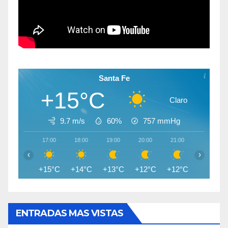
Santa Fe
+15°C
Claro
9.7 m/s
60%
757
mmHg
17:00
18:00
19:00
20:00
21:00
22:00
‹
›
+15°C
+14°C
+13°C
+12°C
+12°C
+11°C
ENTRADAS MAS VISTAS