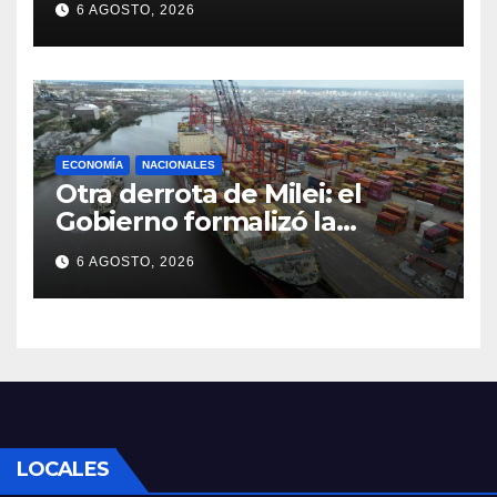
6 AGOSTO, 2026
condenas internacionales
ECONOMÍA
NACIONALES
Otra derrota de Milei: el
Gobierno formalizó la
marcha atrás con la
6 AGOSTO, 2026
desregulación del practicaje
LOCALES