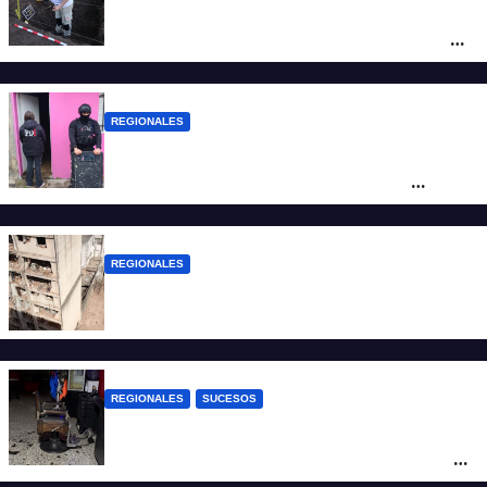
Hallaron los primeros restos humanos en
la investigación por la Masacre Indígena
de San Antonio de Obligado
REGIONALES
Detuvieron en Rosario a “Yaka”, buscado
por un homicidio y otros hechos de
violencia armada
REGIONALES
A 13 años de la tragedia de Salta 2141
REGIONALES
SUCESOS
Violento asalto a mano armada en una
peluquería: maniataron a dos hombres y
robaron todo