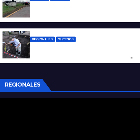
Accidente fatal: un muerto tras el vuelco
de un camión frigorífico en la Autovía 19
REGIONALES
SUCESOS
Hallaron los primeros restos humanos en
la investigación por la Masacre Indígena
de San Antonio de Obligado
REGIONALES