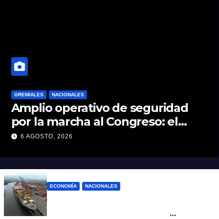
GREMIALES
NACIONALES
Amplio operativo de seguridad
por la marcha al Congreso: el
mapa de los cortes y desvíos
6 AGOSTO, 2026
ECONOMÍA
NACIONALES
Otra derrota de Milei: el Gobierno
formalizó la marcha atrás con la