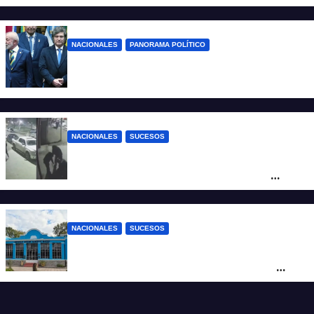
desregulación del practicaje
NACIONALES
PANORAMA POLÍTICO
Milei contra Lula: “Fue una intervención
inédita en la política brasileña”
NACIONALES
SUCESOS
Neuquén: policías golpearon brutalmente
a un joven a la salida de un boliche y
quedaron filmados
NACIONALES
SUCESOS
Córdoba: un nene llevó un arma de fuego
al colegio y activaron un operativo de
seguridad