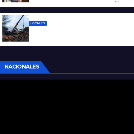
reclamo por el SEOM y preparan una
protesta
LOCALES
Continúan las tareas para remover el tren
descarrilado
NACIONALES