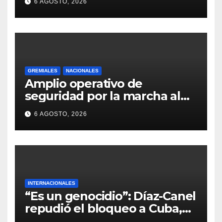
6 AGOSTO, 2026
GREMIALES
NACIONALES
Amplio operativo de
seguridad por la marcha al
Congreso: el mapa de los
6 AGOSTO, 2026
cortes y desvíos
INTERNACIONALES
“Es un genocidio”: Díaz-Canel
repudió el bloqueo a Cuba,
apuntó a Trump y reclamó