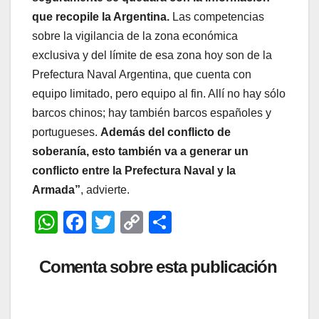
que recopile la Argentina.
Las competencias
sobre la vigilancia de la zona económica
exclusiva y del límite de esa zona hoy son de la
Prefectura Naval Argentina, que cuenta con
equipo limitado, pero equipo al fin. Allí no hay sólo
barcos chinos; hay también barcos españoles y
portugueses.
Además del conflicto de
soberanía, esto también va a generar un
conflicto entre la Prefectura Naval y la
Armada”
, advierte.
W
F
T
C
C
h
a
wi
o
o
at
c
tt
p
m
Comenta sobre esta publicación
s
e
er
y
p
A
b
Li
ar