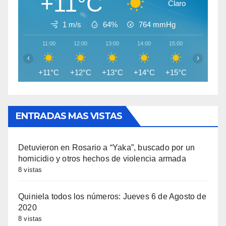
+11°C
Claro
1 m/s
64%
764
mmHg
11:00
12:00
13:00
14:00
15:00
16:00
‹
›
+11°C
+12°C
+13°C
+14°C
+15°C
+15°C
ENTRADAS MAS VISTAS
Detuvieron en Rosario a “Yaka”, buscado por un
homicidio y otros hechos de violencia armada
8 vistas
Quiniela todos los números: Jueves 6 de Agosto de
2020
8 vistas