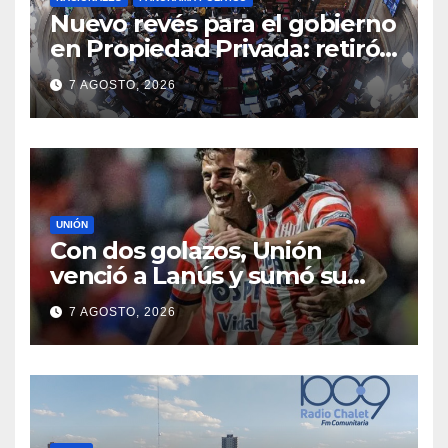
Nuevo revés para el gobierno
en Propiedad Privada: retiró
el capítulo que pretendía
7 AGOSTO, 2026
modificar la Ley de Manejo
del Fuego
UNIÓN
Con dos golazos, Unión
venció a Lanús y sumó su
primer triunfo en el Clausura
7 AGOSTO, 2026