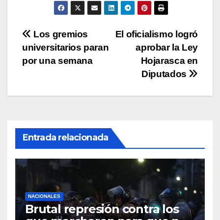
p
o
n
tir
p
o
k
Navegación
Los gremios
El oficialismo logró
k
universitarios paran
aprobar la Ley
de
por una semana
Hojarasca en
entradas
Diputados
Entrada relacionada
NACIONALES
Brutal represión contra los