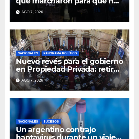
que marcharon para que no
se venda la patria
AGO 7, 2026
NACIONALES
PANORAMA POLÍTICO
Nuevo revés para el gobierno
en Propiedad Privada: retiró
el capítulo que pretendía
AGO 7, 2026
modificar la Ley de Manejo
del Fuego
NACIONALES
SUCESOS
Un argentino contrajo
hantavirus durante un viaje