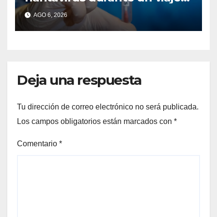
por Europa y permanece
AGO 6, 2026
aislado en España
Deja una respuesta
Tu dirección de correo electrónico no será publicada.
Los campos obligatorios están marcados con
*
Comentario
*