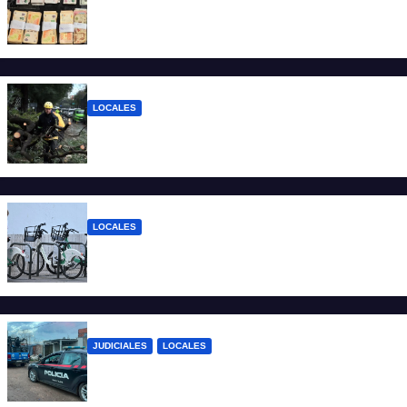
Detuvieron a un joven de 22 años con 700
gramos de cocaína
LOCALES
El temporal dejó 59 reclamos en Santa Fe
y continúan los operativos municipales
LOCALES
Santa Fe: la bici pública ya supera los 670
mil viajes y suma nuevas estaciones
JUDICIALES
LOCALES
Detuvieron a un joven por tentativa de
homicidio en barrio 12 de Octubre