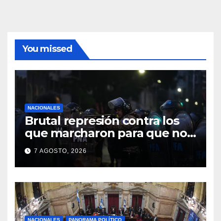
You missed
NACIONALES
Brutal represión contra los
que marcharon para que no
se venda la patria
7 AGOSTO, 2026
NACIONALES
PANORAMA POLÍTICO