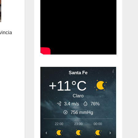
vincia
Santa Fe
+11°C
Claro
3.4 m/s
76%
756
mmHg
22:00
23:00
00:00
01:00
02:
‹
›