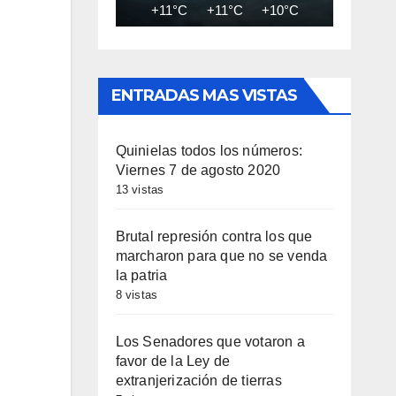
+11°C
+11°C
+10°C
+10°C
+10
ENTRADAS MAS VISTAS
Quinielas todos los números:
Viernes 7 de agosto 2020
13 vistas
Brutal represión contra los que
marcharon para que no se venda
la patria
8 vistas
Los Senadores que votaron a
favor de la Ley de
extranjerización de tierras