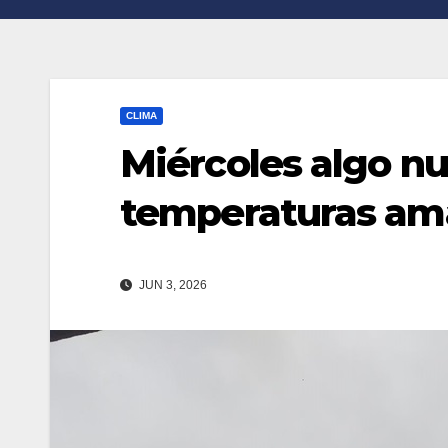
n
r
k
t
i
CLIMA
r
Miércoles algo n
temperaturas am
JUN 3, 2026