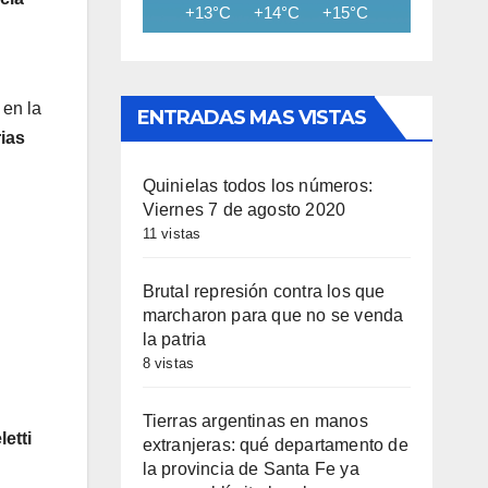
+13°C
+14°C
+15°C
+15°C
+15
 en la
ENTRADAS MAS VISTAS
ias
Quinielas todos los números:
Viernes 7 de agosto 2020
11 vistas
Brutal represión contra los que
marcharon para que no se venda
la patria
8 vistas
Tierras argentinas en manos
etti
extranjeras: qué departamento de
la provincia de Santa Fe ya