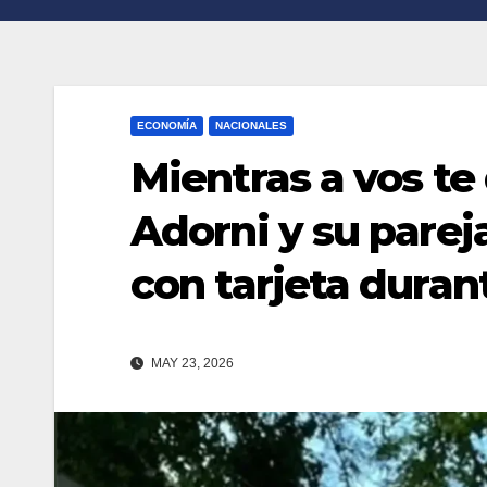
n
r
k
t
i
ECONOMÍA
NACIONALES
r
Mientras a vos te 
Adorni y su parej
con tarjeta duran
MAY 23, 2026