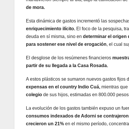
de mora.
Esta dinámica de gastos incrementó las sospechas 
enriquecimiento ilícito.
El foco de la pesquisa, tr
deuda en sí misma, sino en
determinar el origen
para sostener ese nivel de erogación
, el cual 
El desglose de los resúmenes financieros
muestra
partir de su llegada a la Casa Rosada.
A estos plásticos se sumaron nuevos gastos fijos
expensas en el country Indio Cuá,
mientras que 
colegio
de sus hijos, estimadas en 800.000 pesos
La evolución de los gastos también expuso un fuerte
consumos indexados de Adorni se contrajeron u
crecieron un 21%
en el mismo período, concentran