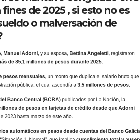
fines de 2025 , si esto no es
esueldo o malversación de
?
,
Manuel Adorni
, y su esposa,
Bettina Angeletti,
registraron
más de 85,1 millones de pesos durante 2025.
de pesos mensuales
, un monto que duplica el salario bruto que
tración pública, el cual ascendía a
3,5 millones de pesos.
s del Banco Central (BCRA)
publicados por La Nación, la
llones de pesos en tarjetas de crédito desde que Adorni
de 2023 hasta marzo de este año.
rios automáticos en pesos desde cuentas del Banco Galici
 “Situación 1, Normal”, que implica
cumplimiento total y ausen