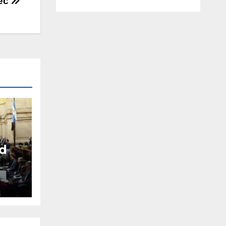
ec
d
 el