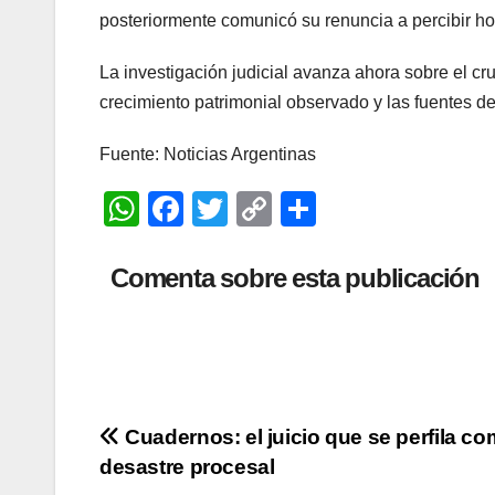
posteriormente comunicó su renuncia a percibir ho
La investigación judicial avanza ahora sobre el cr
crecimiento patrimonial observado y las fuentes d
Fuente: Noticias Argentinas
W
F
T
C
C
h
a
wi
o
o
at
c
tt
p
m
Comenta sobre esta publicación
s
e
er
y
p
A
b
Li
ar
p
o
n
tir
p
o
k
Navegación
Cuadernos: el juicio que se perfila c
k
desastre procesal
de