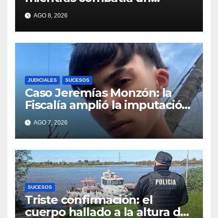
incendio forestal en Utah
AGO 8, 2026
JUDICIALES
SUCESOS
Caso Jeremías Monzón: la
Fiscalía amplió la imputación
contra la menor acusada del
AGO 7, 2026
crimen y la causa se
encamina al juicio por
jurados
SUCESOS
Triste confirmación: el
cuerpo hallado a la altura del