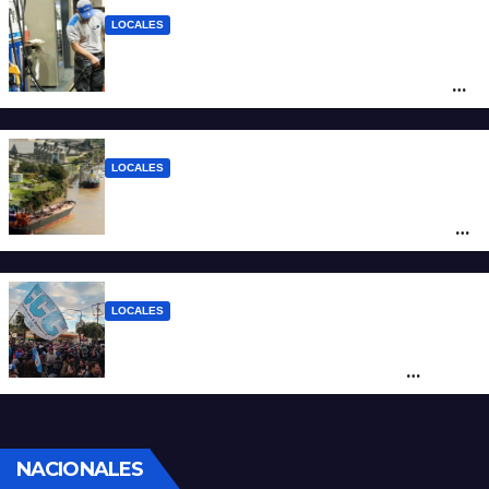
LOCALES
YPF aumentó los combustibles en la
ciudad de Santa Fe: la nafta súper superó
los $2.100 y llenar el tanque cuesta más
de $94.000
LOCALES
Pullaro y empresarios viajan a Chile para
posicionar los puertos del sur de Santa Fe
como salida para las exportaciones
mineras
LOCALES
Cortes y desvíos en el centro de Santa Fe
por una marcha de organizaciones
sociales y sindicales
NACIONALES