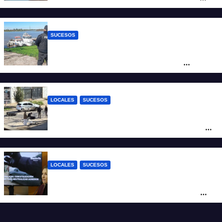
del crimen y la causa se encamina al
juicio por jurados
SUCESOS
Triste confirmación: el cuerpo hallado a la
altura del club Náutico Sur es el de
Fernando Cappi, el kitesurfista buscado
intensamente
LOCALES
SUCESOS
Violento choque entre un auto y una
moto en barrio Alvear: una mujer quedó
tendida sobre la calzada
LOCALES
SUCESOS
Con una pistola Taser, la Policía redujo a
un hombre que amenazaba a su padre
con un arma blanca en la ruta 168