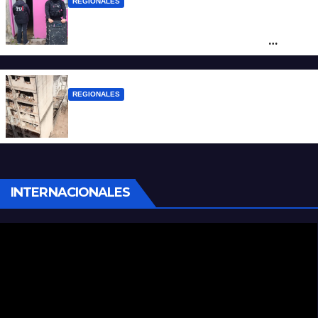
REGIONALES
Detuvieron en Rosario a “Yaka”, buscado
por un homicidio y otros hechos de
violencia armada
REGIONALES
A 13 años de la tragedia de Salta 2141
INTERNACIONALES