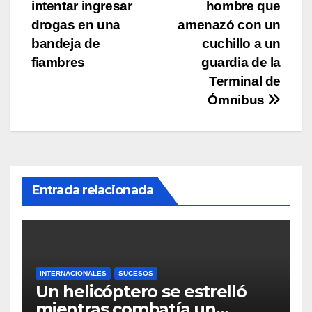
intentar ingresar
hombre que
de
drogas en una
amenazó con un
entradas
bandeja de
cuchillo a un
fiambres
guardia de la
Terminal de
Ómnibus
Entrada relacionada
INTERNACIONALES
SUCESOS
Un helicóptero se estrelló
mientras combatía un