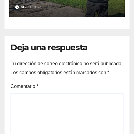
club Náutico Sur es el de
AGO 7, 2026
Fernando Cappi, el
kitesurfista buscado
intensamente
Deja una respuesta
Tu dirección de correo electrónico no será publicada.
Los campos obligatorios están marcados con
*
Comentario
*