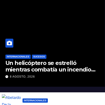
INTERNACIONALES
SUCESOS
Un helicóptero se estrelló
mientras combatía un incendio
forestal en Utah
8 AGOSTO, 2026
INTERNACIONALES