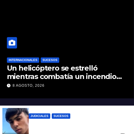
INTERNACIONALES
SUCESOS
Un helicóptero se estrelló
mientras combatía un incendio
forestal en Utah
8 AGOSTO, 2026
JUDICIALES
SUCESOS
Caso Jeremías Monzón: la Fiscalía amplió
la imputación contra la menor acusada