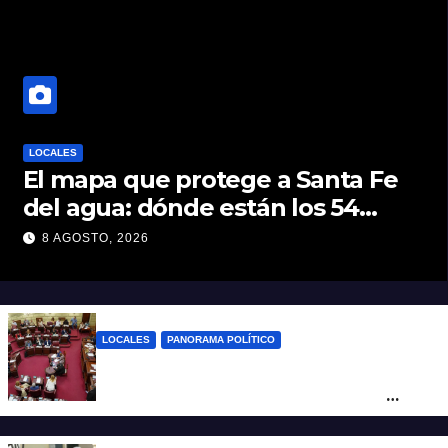
LOCALES
El mapa que protege a Santa Fe
del agua: dónde están los 54
puntos de bombeo
8 AGOSTO, 2026
LOCALES
PANORAMA POLÍTICO
Diputados empieza en comisiones el
debate sobre el sistema electoral de
Santa Fe