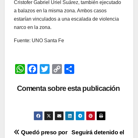
Cristofer Gabriel Uriel Suárez, también ejecutado
a balazos en la misma zona. Ambos casos
estarían vinculados a una escalada de violencia
narco en la zona.
Fuente: UNO Santa Fe
W
F
T
C
C
h
a
wi
o
o
at
c
tt
p
m
Comenta sobre esta publicación
s
e
er
y
p
A
b
Li
ar
p
o
n
tir
p
o
k
Navegación
Quedó preso por
Seguirá detenido el
k