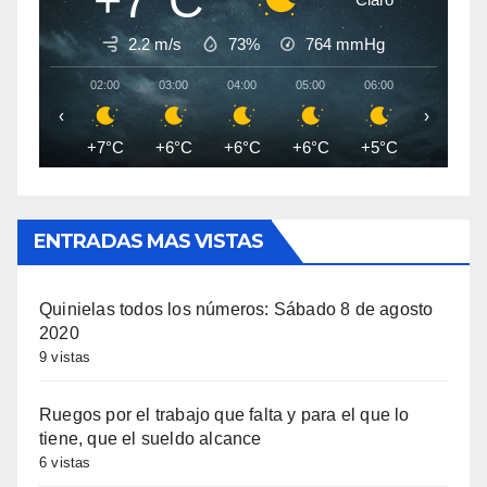
+7°C
2.2 m/s
73%
764
mmHg
02:00
03:00
04:00
05:00
06:00
07:00
‹
›
+7°C
+6°C
+6°C
+6°C
+5°C
+5°C
ENTRADAS MAS VISTAS
Quinielas todos los números: Sábado 8 de agosto
2020
9 vistas
Ruegos por el trabajo que falta y para el que lo
tiene, que el sueldo alcance
6 vistas