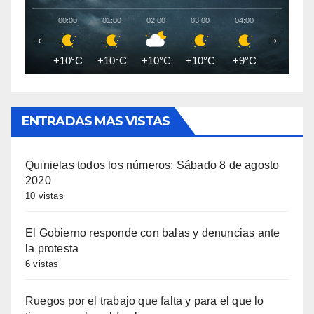
00:00
01:00
02:00
03:00
04:00
05:00
‹
›
+10°C
+10°C
+10°C
+10°C
+9°C
+9°C
ENTRADAS MAS VISTAS
Quinielas todos los números: Sábado 8 de agosto
2020
10 vistas
El Gobierno responde con balas y denuncias ante
la protesta
6 vistas
Ruegos por el trabajo que falta y para el que lo