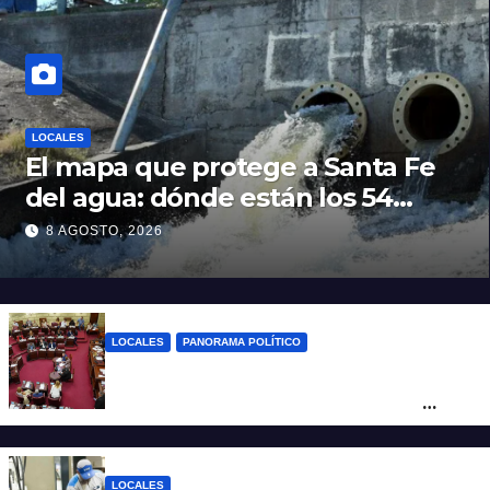
LOCALES
El mapa que protege a Santa Fe
del agua: dónde están los 54
puntos de bombeo
8 AGOSTO, 2026
LOCALES
PANORAMA POLÍTICO
Diputados empieza en comisiones el
debate sobre el sistema electoral de
Santa Fe
LOCALES