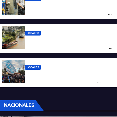
YPF aumentó los combustibles en la
ciudad de Santa Fe: la nafta súper superó
los $2.100 y llenar el tanque cuesta más
de $94.000
LOCALES
Pullaro y empresarios viajan a Chile para
posicionar los puertos del sur de Santa Fe
como salida para las exportaciones
mineras
LOCALES
Cortes y desvíos en el centro de Santa Fe
por una marcha de organizaciones
sociales y sindicales
NACIONALES