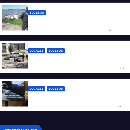
juicio por jurados
SUCESOS
Triste confirmación: el cuerpo hallado a la
altura del club Náutico Sur es el de
Fernando Cappi, el kitesurfista buscado
intensamente
LOCALES
SUCESOS
Violento choque entre un auto y una
moto en barrio Alvear: una mujer quedó
tendida sobre la calzada
LOCALES
SUCESOS
Con una pistola Taser, la Policía redujo a
un hombre que amenazaba a su padre
con un arma blanca en la ruta 168