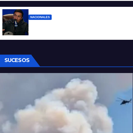
NACIONALES
Denuncian al conductor del streaming
Carajo por dichos discriminatorios
SUCESOS