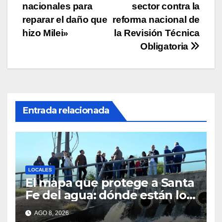
nacionales para
sector contra la
reparar el daño que
reforma nacional de
hizo Milei»
la Revisión Técnica
Obligatoria
Entrada relacionada
LOCALES
El mapa que protege a Santa
Fe del agua: dónde están los
54 puntos de bombeo
AGO 8, 2026