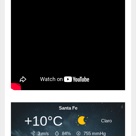
Santa Fe
+10°C
Claro
3 m/s
84%
755
mmHg