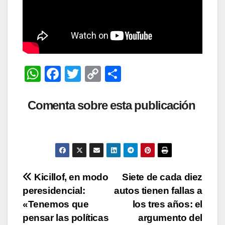
W
F
T
C
C
h
a
wi
o
o
at
c
tt
p
m
Comenta sobre esta publicación
s
e
er
y
p
A
b
Li
ar
p
o
n
tir
p
o
k
Navegación
Kicillof, en modo
Siete de cada diez
k
peresidencial:
autos tienen fallas a
de
«Tenemos que
los tres años: el
entradas
pensar las políticas
argumento del