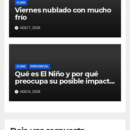
CLIMA
Viernes nublado con mucho
frío
AGO 7, 2026
CLIMA
PROVINCIAL
Qué es El Niño y por qué
preocupa su posible impacto
en Argentina
AGO 6, 2026