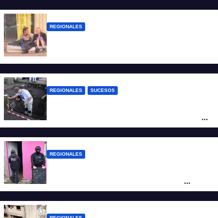
REGIONALES
Zulma Lobato fue encontrada en
situación de calle en Paraná
REGIONALES
SUCESOS
Hallaron los primeros restos humanos en
la investigación por la Masacre Indígena
de San Antonio de Obligado
REGIONALES
Detuvieron en Rosario a “Yaka”, buscado
por un homicidio y otros hechos de
violencia armada
REGIONALES