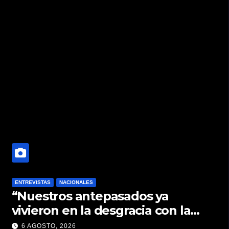
ENTREVISTAS
NACIONALES
“Nuestros antepasados ya
vivieron en la desgracia con la
Forestal algo que quizás se
6 AGOSTO, 2026