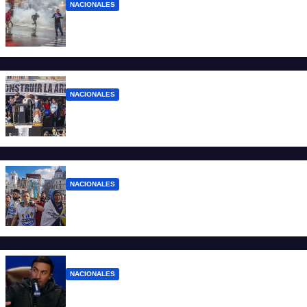
NACIONALES
El Gobierno responde con balas y
denuncias ante la protesta
NACIONALES
“No aceptamos esta Argentina para unos
pocos”
NACIONALES
Ruegos por el trabajo que falta y para el
que lo tiene, que el sueldo alcance
NACIONALES
Denuncian al conductor del streaming