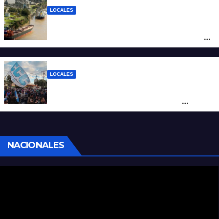
LOCALES
Pullaro y empresarios viajan a Chile para
posicionar los puertos del sur de Santa Fe
como salida para las exportaciones
mineras
LOCALES
Cortes y desvíos en el centro de Santa Fe
por una marcha de organizaciones
sociales y sindicales
NACIONALES