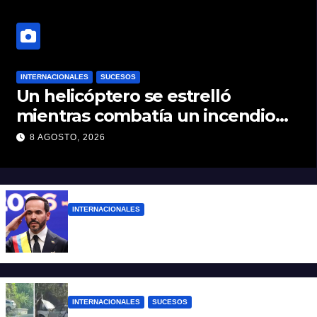
INTERNACIONALES
SUCESOS
Un helicóptero se estrelló
mientras combatía un incendio
forestal en Utah
8 AGOSTO, 2026
INTERNACIONALES
Abelardo De la Espriella ya es presidente
de Colombia
INTERNACIONALES
SUCESOS