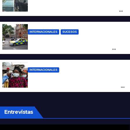
Increíble accidente en China: perdió el
control y el auto terminó incrustado en un
árbol
INTERNACIONALES
SUCESOS
Pánico en el centro de Londres: una
mujer atacó e hirió con unas tijeras a
cuatro hombres
INTERNACIONALES
Alarma mundial por el brote de Ébola en
África: temen que el virus esté mutando
tras superar los 4.000 casos
Entrevistas