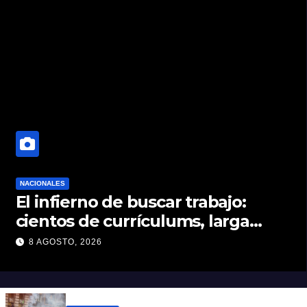
NACIONALES
El infierno de buscar trabajo:
cientos de currículums, larga
espera y menos puestos
8 AGOSTO, 2026
registrados