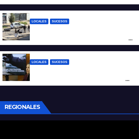
Fernando Cappi, el kitesurfista buscado
intensamente
LOCALES
SUCESOS
Violento choque entre un auto y una
moto en barrio Alvear: una mujer quedó
tendida sobre la calzada
LOCALES
SUCESOS
Con una pistola Taser, la Policía redujo a
un hombre que amenazaba a su padre
con un arma blanca en la ruta 168
REGIONALES