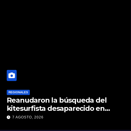
REGIONALES
Reanudaron la búsqueda del
kitesurfista desaparecido en
aguas de la Laguna Setúbal
7 AGOSTO, 2026