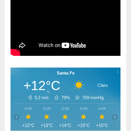
Santa Fe
+12°C
Claro
5.2 m/s
79%
759
mmHg
10:00
11:00
12:00
13:00
14:00
15:00
‹
›
+12°C
+13°C
+14°C
+15°C
+15°C
+15°C