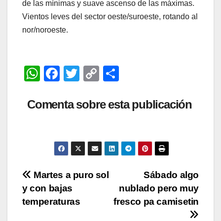
de las mínimas y suave ascenso de las máximas.
Vientos leves del sector oeste/suroeste, rotando al
nor/noroeste.
W
F
T
C
C
h
a
wi
o
o
at
c
tt
p
m
Comenta sobre esta publicación
s
e
er
y
p
A
b
Li
ar
p
o
n
tir
p
o
k
Navegación
Martes a puro sol
Sábado algo
k
y con bajas
nublado pero muy
de
temperaturas
fresco pa camisetin
entradas