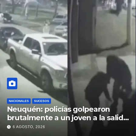
NACIONALES
SUCESOS
Neuquén: policías golpearon
brutalmente a un joven a la salida
de un boliche y quedaron
6 AGOSTO, 2026
filmados