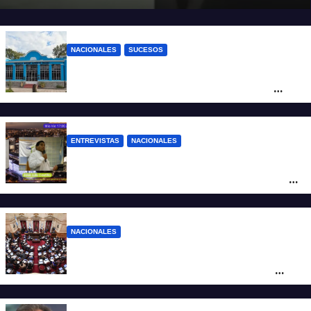
NACIONALES
SUCESOS
Córdoba: un nene llevó un arma de fuego
al colegio y activaron un operativo de
seguridad
ENTREVISTAS
NACIONALES
“Nuestros antepasados ya vivieron en la
desgracia con la Forestal algo que quizás
se repita”
NACIONALES
LLA no sumó más votos y el proyecto
Inviolabilidad de la Propiedad Privada
corre riesgo de caerse en el Senado