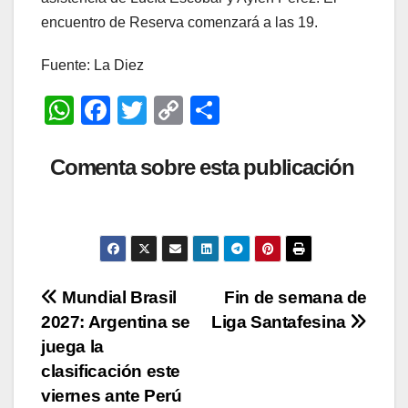
encuentro de Reserva comenzará a las 19.
Fuente: La Diez
W
F
T
C
C
h
a
wi
o
o
at
c
tt
p
m
Comenta sobre esta publicación
s
e
er
y
p
A
b
Li
ar
p
o
n
tir
p
o
k
Navegación
Mundial Brasil
Fin de semana de
k
2027: Argentina se
Liga Santafesina
de
juega la
entradas
clasificación este
viernes ante Perú