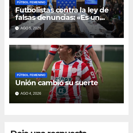
FÚTBOL FEMENINO
Futbolistas contra la ley de
falsas denuncias: «Es un
escudo para violentos»
AGO 5, 2026
FÚTBOL FEMENINO
Unión cambió su suerte
AGO 4, 2026