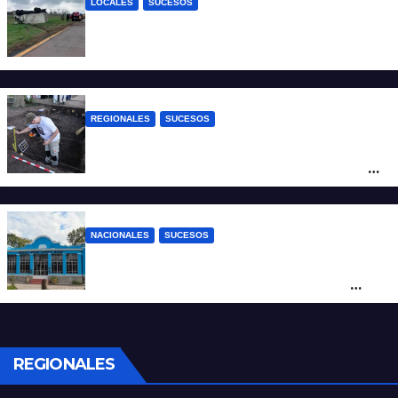
LOCALES
SUCESOS
Accidente fatal: un muerto tras el vuelco
de un camión frigorífico en la Autovía 19
REGIONALES
SUCESOS
Hallaron los primeros restos humanos en
la investigación por la Masacre Indígena
de San Antonio de Obligado
NACIONALES
SUCESOS
Córdoba: un nene llevó un arma de fuego
al colegio y activaron un operativo de
seguridad
REGIONALES