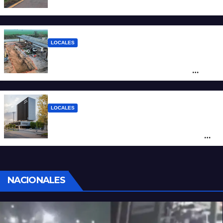
de un camión frigorífico en la Autovía 19
LOCALES
Autopista Santa Fe-Rosario: avanza la
renovación de las dos estaciones de
servicio y proyectan la construcción de
una tercera
LOCALES
Se puso en marcha la construcción de la
tercera Estación Policial en la ciudad de
Santa Fe
NACIONALES