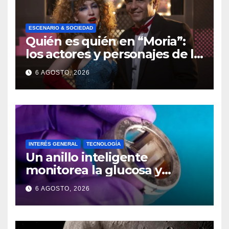
ESCENARIO & SOCIEDAD
Quién es quién en “Moria”:
los actores y personajes de la
serie
6 AGOSTO, 2026
INTERÉS GENERAL
TECNOLOGÍA
Un anillo inteligente
monitorea la glucosa y
cetonas en sangre
6 AGOSTO, 2026