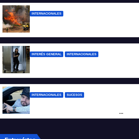
INTERNACIONALES
Más de 400 detenidos en Francia por los
incendios forestales
INTERÉS GENERAL
INTERNACIONALES
Una empresa japonesa creó una cabina
refrigerada para personas: cómo funciona
INTERNACIONALES
SUCESOS
Conmoción en México: un influencer fue
asesinado de un balazo durante una
transmisión en vivo