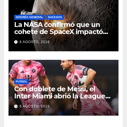
INTERÉS GENERAL
SUCESOS
La NASA confirmó que un
cohete de SpaceX impactó
en la Luna
6 AGOSTO, 2026
FUTBOL
Con doblete de Messi, el
Inter Miami abrió la Leagues
Cup con un triunfo
6 AGOSTO, 2026