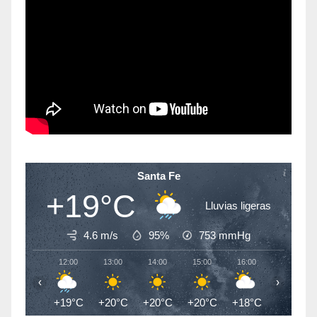
Santa Fe
+19°C
Lluvias ligeras
4.6 m/s
95%
753
mmHg
12:00
13:00
14:00
15:00
16:00
17:00
‹
›
+19°C
+20°C
+20°C
+20°C
+18°C
+15°C