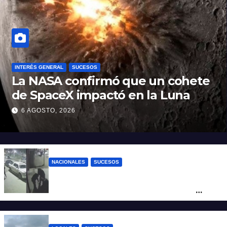
INTERÉS GENERAL
SUCESOS
La NASA confirmó que un cohete
de SpaceX impactó en la Luna
6 AGOSTO, 2026
NACIONALES
SUCESOS
Neuquén: policías golpearon brutalmente
a un joven a la salida de un boliche y
quedaron filmados