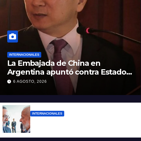
INTERNACIONALES
La Embajada de China en
Argentina apuntó contra Estados
Unidos por “obstrucción”
6 AGOSTO, 2026
INTERNACIONALES
El presidente Lula ordenó retirar a su
embajador en Argentina