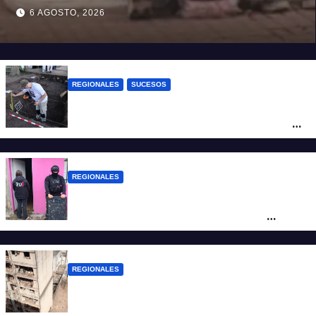
6 AGOSTO, 2026
REGIONALES
SUCESOS
Hallaron los primeros restos humanos en
la investigación por la Masacre Indígena
de San Antonio de Obligado
REGIONALES
Detuvieron en Rosario a “Yaka”, buscado
por un homicidio y otros hechos de
violencia armada
REGIONALES
A 13 años de la tragedia de Salta 2141