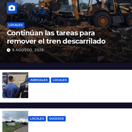
LOCALES
Continúan las tareas para
remover el tren descarrilado
6 AGOSTO, 2026
JUDICIALES
LOCALES
Dieron de baja en el Hospital Iturraspe al
pediatra denunciado por abuso
LOCALES
SUCESOS
Accidente fatal: un muerto tras el vuelco