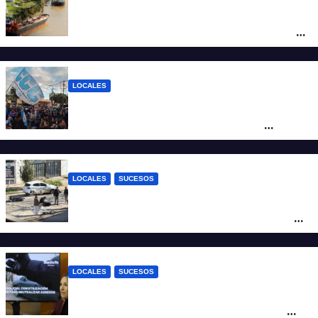
Pullaro y empresarios viajan a Chile para
posicionar los puertos del sur de Santa Fe
como salida para las exportaciones
mineras
LOCALES
Cortes y desvíos en el centro de Santa Fe
por una marcha de organizaciones
sociales y sindicales
LOCALES
SUCESOS
Violento choque entre un auto y una
moto en barrio Alvear: una mujer quedó
tendida sobre la calzada
LOCALES
SUCESOS
Con una pistola Taser, la Policía redujo a
un hombre que amenazaba a su padre