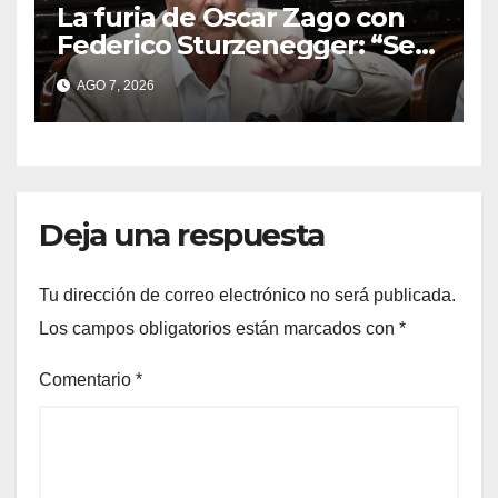
La furia de Oscar Zago con
Federico Sturzenegger: “Se
cree que somos títeres o
AGO 7, 2026
estúpidos”
Deja una respuesta
Tu dirección de correo electrónico no será publicada.
Los campos obligatorios están marcados con
*
Comentario
*