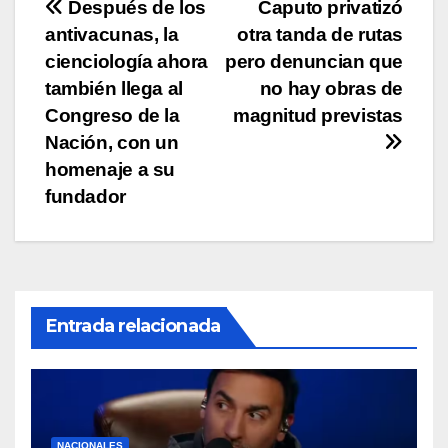
Navegación
Después de los
Caputo privatizó
k
antivacunas, la
otra tanda de rutas
de
cienciología ahora
pero denuncian que
entradas
también llega al
no hay obras de
Congreso de la
magnitud previstas
Nación, con un
homenaje a su
fundador
Entrada relacionada
NACIONALES