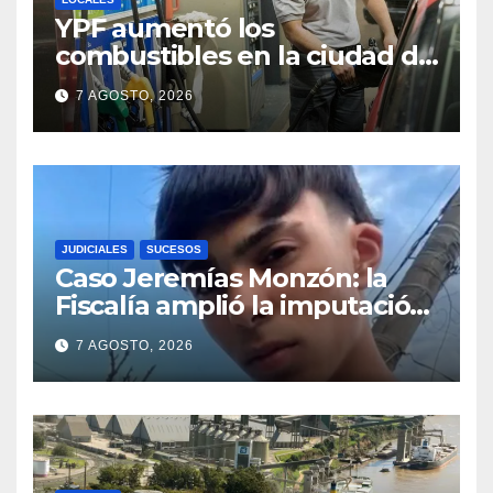
YPF aumentó los
combustibles en la ciudad de
Santa Fe: la nafta súper
7 AGOSTO, 2026
superó los $2.100 y llenar el
tanque cuesta más de
$94.000
JUDICIALES
SUCESOS
Caso Jeremías Monzón: la
Fiscalía amplió la imputación
contra la menor acusada del
7 AGOSTO, 2026
crimen y la causa se
encamina al juicio por jurados