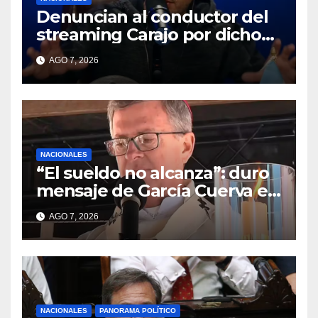
Denuncian al conductor del
streaming Carajo por dichos
discriminatorios
AGO 7, 2026
NACIONALES
“El sueldo no alcanza”: duro
mensaje de García Cuerva en
San Cayetano
AGO 7, 2026
NACIONALES
PANORAMA POLÍTICO