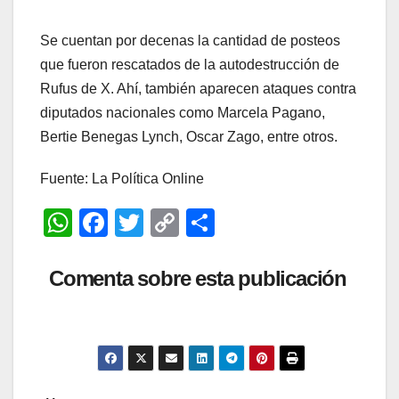
Se cuentan por decenas la cantidad de posteos
que fueron rescatados de la autodestrucción de
Rufus de X. Ahí, también aparecen ataques contra
diputados nacionales como Marcela Pagano,
Bertie Benegas Lynch, Oscar Zago, entre otros.
Fuente: La Política Online
W
F
T
C
C
h
a
wi
o
o
at
c
tt
p
m
Comenta sobre esta publicación
s
e
er
y
p
A
b
Li
ar
p
o
n
tir
p
o
k