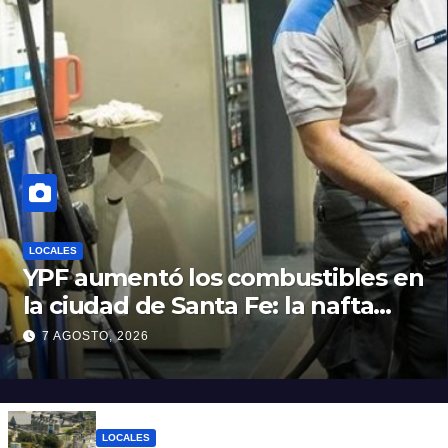
LOCALES
YPF aumentó los combustibles en
la ciudad de Santa Fe: la nafta
súper superó los $2.100 y llenar el
7 AGOSTO, 2026
tanque cuesta más de $94.000
LOCALES