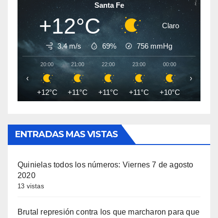
Santa Fe
+12°C
Claro
3.4 m/s
69%
756
mmHg
20:00
21:00
22:00
23:00
00:00
01:00
‹
›
+12°C
+11°C
+11°C
+11°C
+10°C
+10°C
ENTRADAS MAS VISTAS
Quinielas todos los números: Viernes 7 de agosto
2020
13 vistas
Brutal represión contra los que marcharon para que