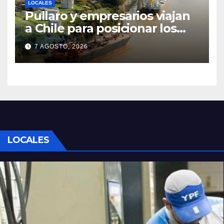
LOCALES
Pullaro y empresarios viajan
a Chile para posicionar los
puertos del sur de Santa Fe
7 AGOSTO, 2026
como salida para las
exportaciones mineras
LOCALES