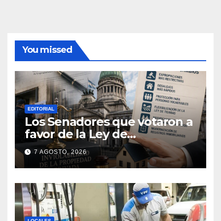
You missed
EDITORIAL
Los Senadores que votaron a
favor de la Ley de
extranjerización de tierras
7 AGOSTO, 2026
LOCALES