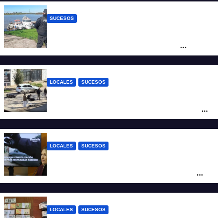
SUCESOS
Triste confirmación: el cuerpo hallado a la
altura del club Náutico Sur es el de
Fernando Cappi, el kitesurfista buscado
intensamente
LOCALES
SUCESOS
Violento choque entre un auto y una
moto en barrio Alvear: una mujer quedó
tendida sobre la calzada
LOCALES
SUCESOS
Con una pistola Taser, la Policía redujo a
un hombre que amenazaba a su padre
con un arma blanca en la ruta 168
LOCALES
SUCESOS