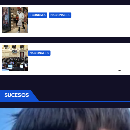
o estúpidos”
ECONOMÍA
NACIONALES
La inflación de julio en CABA se disparó al
2,9%: ¿qué va a pasar a nivel nacional?
NACIONALES
Ley de Propiedad Privada: cómo votaron
Losada, Galaretto y Lewandowski en el
Senado
SUCESOS