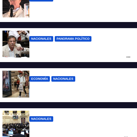
“El sueldo no alcanza”: duro mensaje de
García Cuerva en San Cayetano
NACIONALES
PANORAMA POLÍTICO
La furia de Oscar Zago con Federico
Sturzenegger: “Se cree que somos títeres
o estúpidos”
ECONOMÍA
NACIONALES
La inflación de julio en CABA se disparó al
2,9%: ¿qué va a pasar a nivel nacional?
NACIONALES
Ley de Propiedad Privada: cómo votaron
Losada, Galaretto y Lewandowski en el