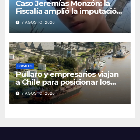
Caso Jeremías Monzón: la
Fiscalía amplió la imputación
contra la menor acusada del
7 AGOSTO, 2026
crimen y la causa se
encamina al juicio por jurados
LOCALES
Pullaro y empresarios viajan
a Chile para posicionar los
puertos del sur de Santa Fe
7 AGOSTO, 2026
como salida para las
exportaciones mineras