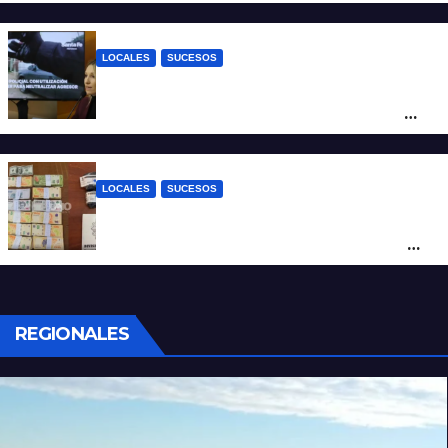
tendida sobre la calzada
LOCALES
SUCESOS
Con una pistola Taser, la Policía redujo a
un hombre que amenazaba a su padre
con un arma blanca en la ruta 168
LOCALES
SUCESOS
Denunció a su inquilino por movimientos
sospechosos y la Policía secuestró más
de 700 gramos de cocaína
REGIONALES