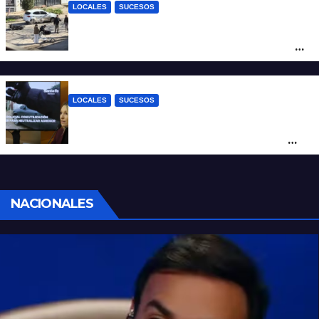
LOCALES
SUCESOS
Violento choque entre un auto y una
moto en barrio Alvear: una mujer quedó
tendida sobre la calzada
LOCALES
SUCESOS
Con una pistola Taser, la Policía redujo a
un hombre que amenazaba a su padre
con un arma blanca en la ruta 168
NACIONALES