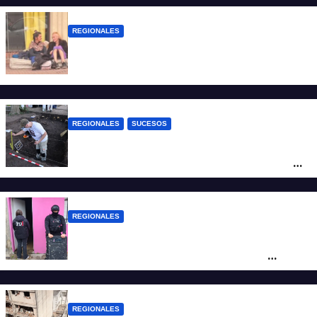
REGIONALES
Zulma Lobato fue encontrada en
situación de calle en Paraná
REGIONALES
SUCESOS
Hallaron los primeros restos humanos en
la investigación por la Masacre Indígena
de San Antonio de Obligado
REGIONALES
Detuvieron en Rosario a “Yaka”, buscado
por un homicidio y otros hechos de
violencia armada
REGIONALES