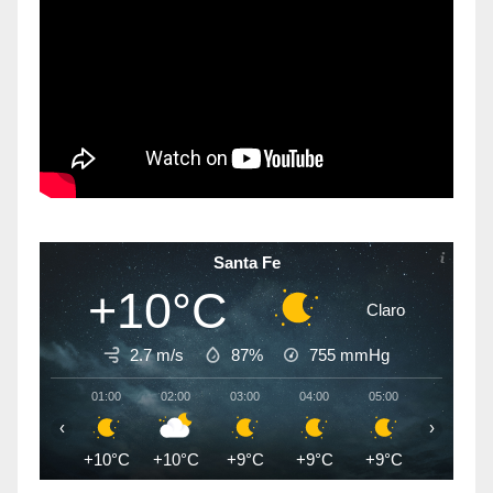
Santa Fe
+10°C
Claro
2.7 m/s
87%
755
mmHg
01:00
02:00
03:00
04:00
05:00
06:00
‹
›
+10°C
+10°C
+9°C
+9°C
+9°C
+9°C