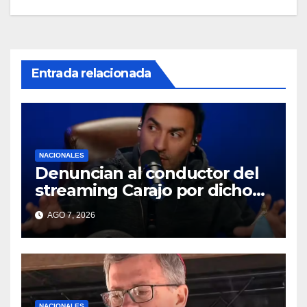
Entrada relacionada
NACIONALES
Denuncian al conductor del
streaming Carajo por dichos
discriminatorios
AGO 7, 2026
NACIONALES