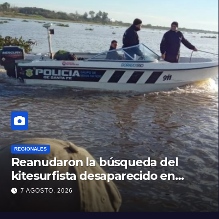
REGIONALES
Reanudaron la búsqueda del
kitesurfista desaparecido en
aguas de la Laguna Setúbal
7 AGOSTO, 2026