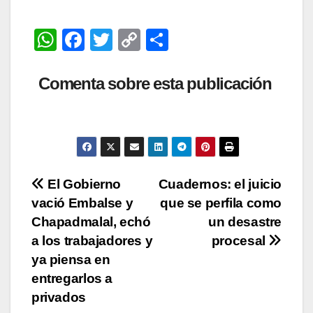
W
F
T
C
C
h
a
wi
o
o
at
c
tt
p
m
Comenta sobre esta publicación
s
e
er
y
p
A
b
Li
ar
p
o
n
tir
p
o
k
Navegación
El Gobierno
Cuadernos: el juicio
k
vació Embalse y
que se perfila como
de
Chapadmalal, echó
un desastre
entradas
a los trabajadores y
procesal
ya piensa en
entregarlos a
privados