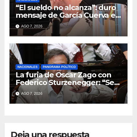
“El sueldo no alcanza”: duro
mensaje de García Cuerva en
San Cayetano
AGO 7, 2026
NACIONALES
PANORAMA POLÍTICO
La furia de Oscar Zago con
Federico Sturzenegger: “Se
cree que somos títeres o
AGO 7, 2026
estúpidos”
Deja una respuesta