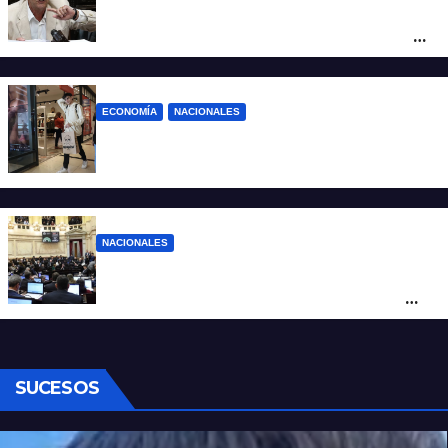
La furia de Oscar Zago con Federico
Sturzenegger: “Se cree que somos títeres
o estúpidos”
ECONOMÍA
NACIONALES
La inflación de julio en CABA se disparó al
2,9%: ¿qué va a pasar a nivel nacional?
NACIONALES
Ley de Propiedad Privada: cómo votaron
Losada, Galaretto y Lewandowski en el
Senado
SUCESOS