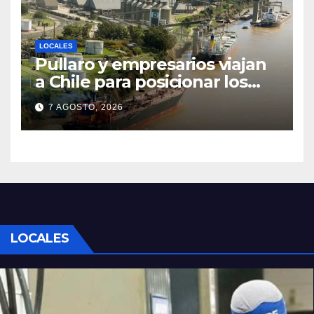
LOCALES
Pullaro y empresarios viajan
a Chile para posicionar los
puertos del sur de Santa Fe
7 AGOSTO, 2026
como salida para las
exportaciones mineras
LOCALES