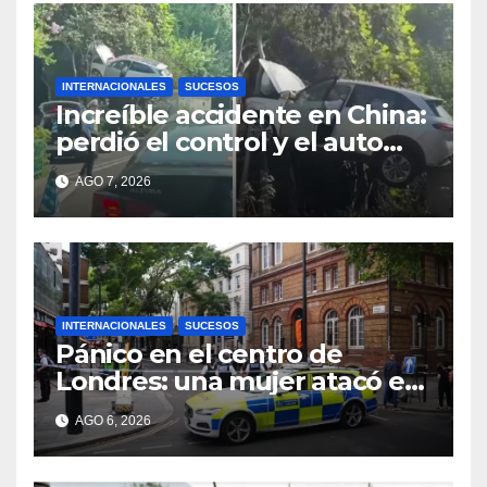
INTERNACIONALES
SUCESOS
Increíble accidente en China:
perdió el control y el auto
terminó incrustado en un
AGO 7, 2026
árbol
INTERNACIONALES
SUCESOS
Pánico en el centro de
Londres: una mujer atacó e
hirió con unas tijeras a cuatro
AGO 6, 2026
hombres