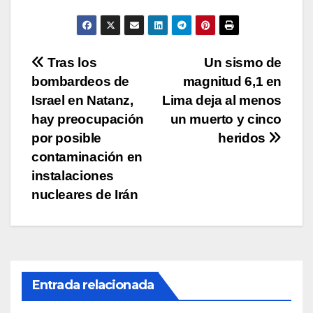
A
b
Li
ar
p
o
n
tir
p
o
k
Navegación
Tras los
Un sismo de
k
bombardeos de
magnitud 6,1 en
de
Israel en Natanz,
Lima deja al menos
entradas
hay preocupación
un muerto y cinco
por posible
heridos
contaminación en
instalaciones
nucleares de Irán
Entrada relacionada