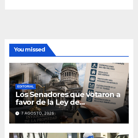
You missed
EDITORIAL
Los Senadores que votaron a
favor de la Ley de
extranjerización de tierras
7 AGOSTO, 2026