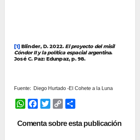
[1]
Blinder, D. 2022.
El proyecto del misil
Cóndor II y la política espacial argentina
.
José C. Paz: Edunpaz, p. 98.
Fuente: Diego Hurtado -El Cohete a la Luna
W
F
T
C
C
h
a
wi
o
o
at
c
tt
p
m
Comenta sobre esta publicación
s
e
er
y
p