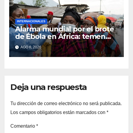
INTERNACIONALES
Alarma mundial por el brote
de Ébola en África: temen
que el virus esté mutando
AGO 6, 2026
tras superar los 4.000 casos
Deja una respuesta
Tu dirección de correo electrónico no será publicada.
Los campos obligatorios están marcados con
*
Comentario
*