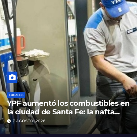
LOCALES
YPF aumentó los combustibles en
la ciudad de Santa Fe: la nafta
súper superó los $2.100 y llenar el
7 AGOSTO, 2026
tanque cuesta más de $94.000