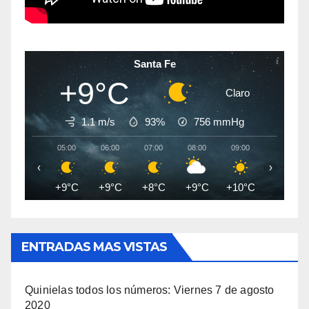
Santa Fe
+9°C
Claro
1.1 m/s
93%
756
mmHg
05:00
06:00
07:00
08:00
09:00
10:00
‹
›
+9°C
+9°C
+8°C
+9°C
+10°C
+12°C
ENTRADAS MAS VISTAS
Quinielas todos los números: Viernes 7 de agosto
2020