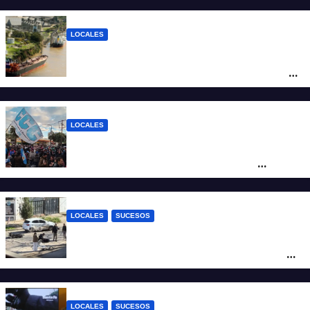
LOCALES
Pullaro y empresarios viajan a Chile para
posicionar los puertos del sur de Santa Fe
como salida para las exportaciones
mineras
LOCALES
Cortes y desvíos en el centro de Santa Fe
por una marcha de organizaciones
sociales y sindicales
LOCALES
SUCESOS
Violento choque entre un auto y una
moto en barrio Alvear: una mujer quedó
tendida sobre la calzada
LOCALES
SUCESOS