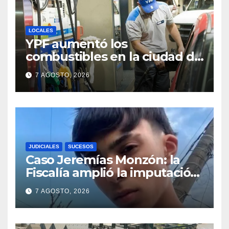
LOCALES
YPF aumentó los
combustibles en la ciudad de
Santa Fe: la nafta súper
7 AGOSTO, 2026
superó los $2.100 y llenar el
tanque cuesta más de
$94.000
JUDICIALES
SUCESOS
Caso Jeremías Monzón: la
Fiscalía amplió la imputación
contra la menor acusada del
7 AGOSTO, 2026
crimen y la causa se
encamina al juicio por jurados