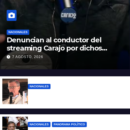
NACIONALES
Denuncian al conductor del
streaming Carajo por dichos
discriminatorios
7 AGOSTO, 2026
NACIONALES
“El sueldo no alcanza”: duro mensaje de
García Cuerva en San Cayetano
NACIONALES
PANORAMA POLÍTICO