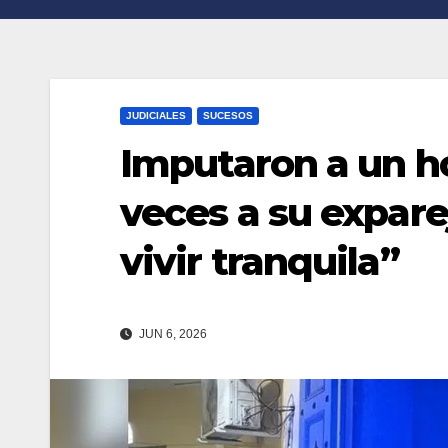
n
r
k
t
i
JUDICIALES
SUCESOS
r
Imputaron a un h
veces a su exparej
vivir tranquila”
JUN 6, 2026