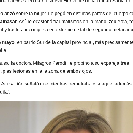
oldán al 6600, en barrio Nuevo Horizonte de la ciudad Santa Fe.
balanzó sobre la mujer. Le pegó en distintas partes del cuerpo c
 amasar
. Así, le ocasionó traumatismos en la mano izquierda, “
l y fractura incompleta en extremo distal de segundo metacarp
e mayo
, en barrio Sur de la capital provincial, más precisament
lla.
causa, la doctora Milagros Parodi, le propinó a su expareja
tres
tiples lesiones en la la zona de ambos ojos.
la Acusación señaló que mientras perpetraba el ataque, además
uila”.