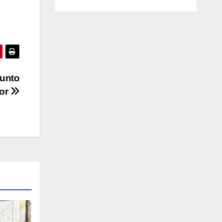
sunto
nor