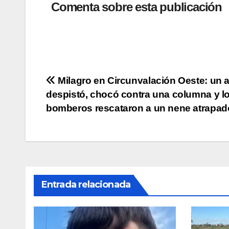
at
c
tt
p
m
Comenta sobre esta publicación
s
e
er
y
p
A
b
Li
ar
p
o
n
tir
p
o
k
Navegación
Milagro en Circunvalación Oeste: un 
k
despistó, chocó contra una columna y l
de
bomberos rescataron a un nene atrapad
entradas
Entrada relacionada