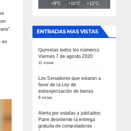
+9°C
+10°C
+12°C
+13°C
+14
on
con
iano”.
ENTRADAS MAS VISTAS
e en
Quinielas todos los números:
Viernes 7 de agosto 2020
11 vistas
Los Senadores que votaron a
favor de la Ley de
extranjerización de tierras
9 vistas
Alerta por estafas a jubilados:
Pami desmiente la entrega
gratuita de computadoras