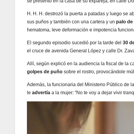
se presentó en la casa de su expareja, en calle D
H. H. H. destrozó la puerta a patadas y luego se a
sus puños y también con una cartera y un
palo de
hematoma, leve deformación e impotencia funciona
El segundo episodio sucedió por la tarde del
30 d
el cruce de avenida General López y calle Dr. Zava
Allí, según explicó en la audiencia la fiscal de la 
golpes de puño
sobre el rostro, provocándole múl
Además, la funcionaria del Ministerio Público de 
le
advertía
a la mujer: “No te voy a dejar vivir tranq