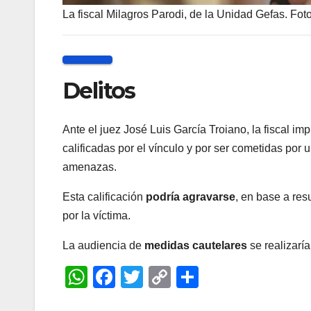
La fiscal Milagros Parodi, de la Unidad Gefas. Fot
Delitos
Ante el juez José Luis García Troiano, la fiscal i
calificadas por el vínculo y por ser cometidas por
amenazas.
Esta calificación
podría agravarse
, en base a res
por la víctima.
La audiencia de
medidas cautelares
se realizarí
W
F
T
C
C
h
a
wi
o
o