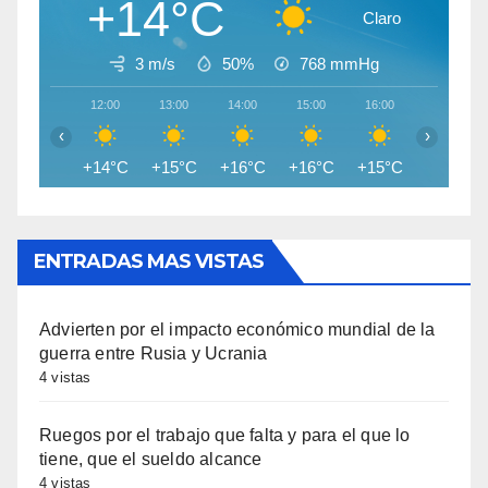
+14°C
Claro
3 m/s
50%
768
mmHg
12:00
13:00
14:00
15:00
16:00
17:00
‹
›
+14°C
+15°C
+16°C
+16°C
+15°C
+15°C
ENTRADAS MAS VISTAS
Advierten por el impacto económico mundial de la
guerra entre Rusia y Ucrania
4 vistas
Ruegos por el trabajo que falta y para el que lo
tiene, que el sueldo alcance
4 vistas