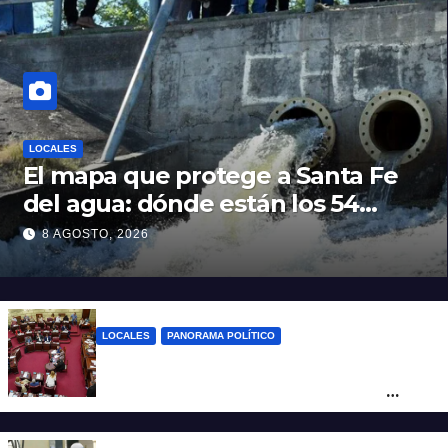
LOCALES
El mapa que protege a Santa Fe
del agua: dónde están los 54
puntos de bombeo
8 AGOSTO, 2026
LOCALES
PANORAMA POLÍTICO
Diputados empieza en comisiones el
debate sobre el sistema electoral de
Santa Fe