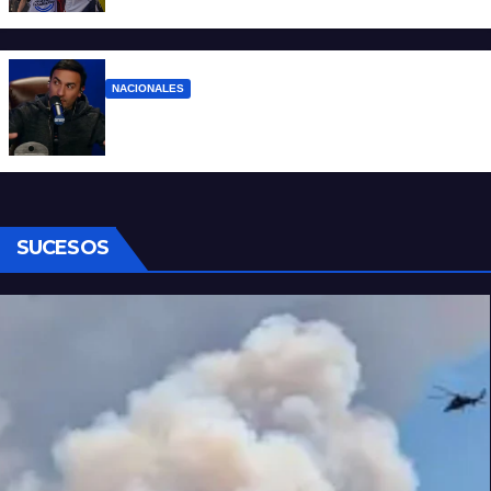
que lo tiene, que el sueldo alcance
NACIONALES
Denuncian al conductor del streaming
Carajo por dichos discriminatorios
SUCESOS