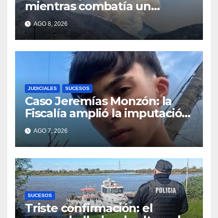
mientras combatía un
incendio forestal en Utah
AGO 8, 2026
JUDICIALES
SUCESOS
Caso Jeremías Monzón: la
Fiscalía amplió la imputación
contra la menor acusada del
AGO 7, 2026
crimen y la causa se
encamina al juicio por
jurados
SUCESOS
Triste confirmación: el