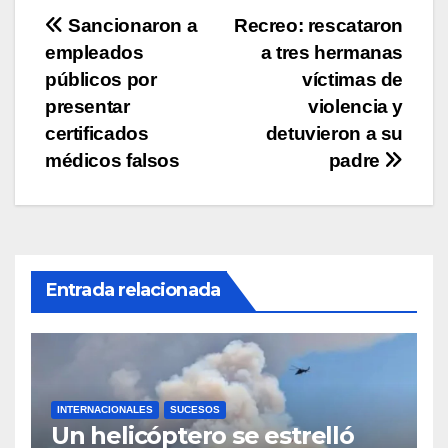
p
o
k
Navegación
Sancionaron a
Recreo: rescataron
k
empleados
a tres hermanas
de
públicos por
víctimas de
entradas
presentar
violencia y
certificados
detuvieron a su
médicos falsos
padre
Entrada relacionada
INTERNACIONALES
SUCESOS
Un helicóptero se estrelló