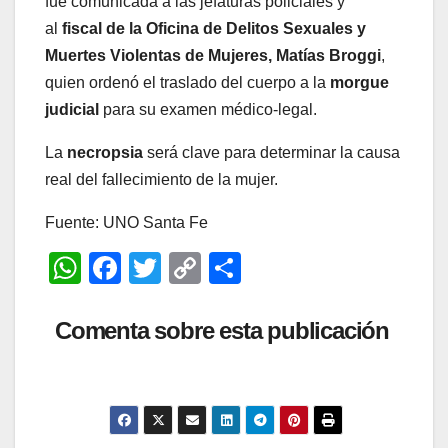
fue comunicada a las jefaturas policiales y
al
fiscal de la Oficina de Delitos Sexuales y
Muertes Violentas de Mujeres, Matías Broggi
,
quien ordenó el traslado del cuerpo a la
morgue
judicial
para su examen médico-legal.
La
necropsia
será clave para determinar la causa
real del fallecimiento de la mujer.
Fuente: UNO Santa Fe
W
F
T
C
C
h
a
wi
o
o
at
c
tt
p
m
Comenta sobre esta publicación
s
e
er
y
p
A
b
Li
ar
p
o
n
tir