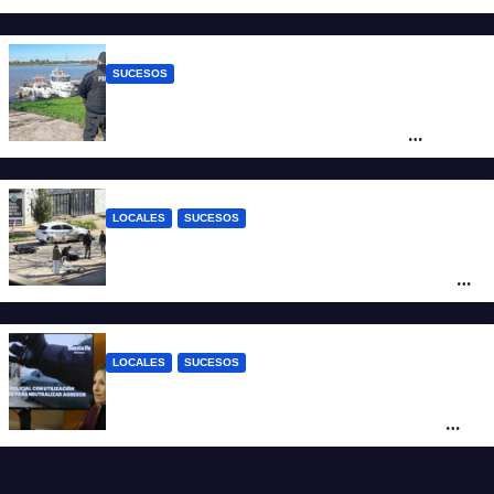
del crimen y la causa se encamina al
juicio por jurados
SUCESOS
Triste confirmación: el cuerpo hallado a la
altura del club Náutico Sur es el de
Fernando Cappi, el kitesurfista buscado
intensamente
LOCALES
SUCESOS
Violento choque entre un auto y una
moto en barrio Alvear: una mujer quedó
tendida sobre la calzada
LOCALES
SUCESOS
Con una pistola Taser, la Policía redujo a
un hombre que amenazaba a su padre
con un arma blanca en la ruta 168