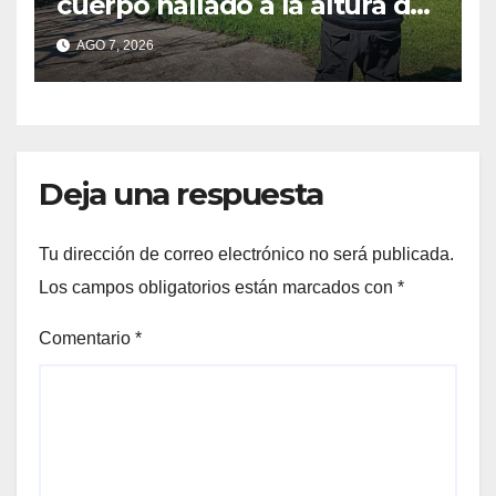
cuerpo hallado a la altura del
club Náutico Sur es el de
AGO 7, 2026
Fernando Cappi, el
kitesurfista buscado
intensamente
Deja una respuesta
Tu dirección de correo electrónico no será publicada.
Los campos obligatorios están marcados con
*
Comentario
*