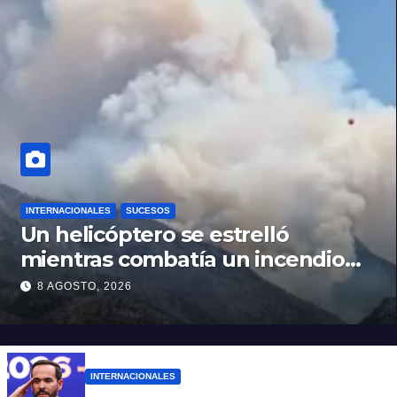
INTERNACIONALES
SUCESOS
Un helicóptero se estrelló
mientras combatía un incendio
forestal en Utah
8 AGOSTO, 2026
INTERNACIONALES