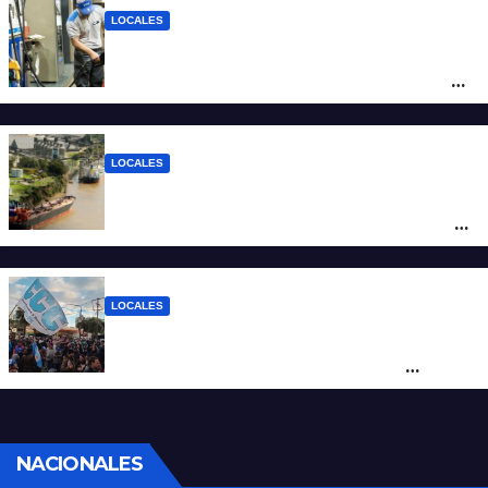
LOCALES
YPF aumentó los combustibles en la
ciudad de Santa Fe: la nafta súper superó
los $2.100 y llenar el tanque cuesta más
de $94.000
LOCALES
Pullaro y empresarios viajan a Chile para
posicionar los puertos del sur de Santa Fe
como salida para las exportaciones
mineras
LOCALES
Cortes y desvíos en el centro de Santa Fe
por una marcha de organizaciones
sociales y sindicales
NACIONALES