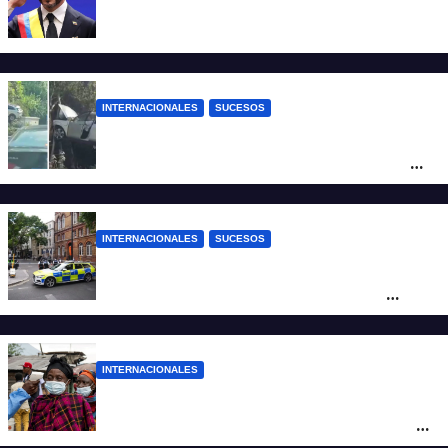
Abelardo De la Espriella ya es presidente
de Colombia
INTERNACIONALES
SUCESOS
Increíble accidente en China: perdió el
control y el auto terminó incrustado en un
árbol
INTERNACIONALES
SUCESOS
Pánico en el centro de Londres: una
mujer atacó e hirió con unas tijeras a
cuatro hombres
INTERNACIONALES
Alarma mundial por el brote de Ébola en
África: temen que el virus esté mutando