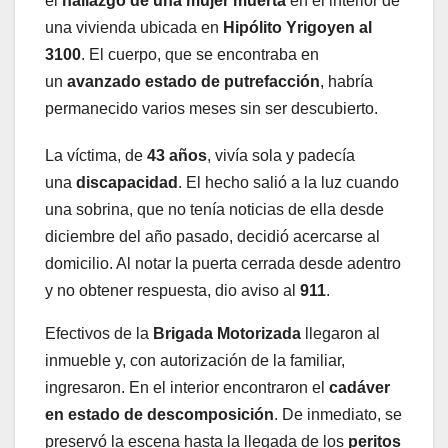
el
hallazgo de una mujer muerta
en el interior de
una vivienda ubicada en
Hipólito Yrigoyen al
3100
. El cuerpo, que se encontraba en
un
avanzado estado de putrefacción
, habría
permanecido varios meses sin ser descubierto.
La víctima, de
43 años
, vivía sola y padecía
una
discapacidad
. El hecho salió a la luz cuando
una sobrina, que no tenía noticias de ella desde
diciembre del año pasado, decidió acercarse al
domicilio. Al notar la puerta cerrada desde adentro
y no obtener respuesta, dio aviso al
911
.
Efectivos de la
Brigada Motorizada
llegaron al
inmueble y, con autorización de la familiar,
ingresaron. En el interior encontraron el
cadáver
en estado de descomposición
. De inmediato, se
preservó la escena hasta la llegada de los
peritos