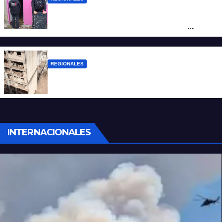
Detuvieron en Rosario a “Yaka”, buscado
por un homicidio y otros hechos de
violencia armada
REGIONALES
A 13 años de la tragedia de Salta 2141
INTERNACIONALES