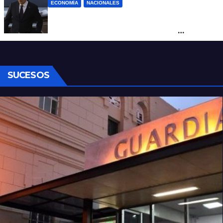
ECONOMÍA
NACIONALES
Karina corrió a Sturzenegger de la
negociación por el practicaje y le
suspendió el decreto para levantar el paro
SUCESOS