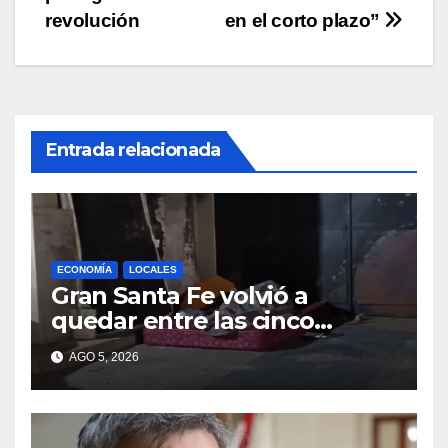
entradas
revolución
en el corto plazo”
Entrada relacionada
ECONOMÍA
LOCALES
Gran Santa Fe volvió a
quedar entre las cinco
regiones con más pobreza
AGO 5, 2026
del país