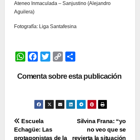
Ateneo Inmaculada – Sanjustino (Alejandro
Aguilera)
Fotografía: Liga Santafesina
W
F
T
C
C
h
a
wi
o
o
at
c
tt
p
m
Comenta sobre esta publicación
s
e
er
y
p
A
b
Li
ar
p
o
n
tir
p
o
k
Navegación
Escuela
Silvina Frana: “yo
k
Echagüe: Las
no veo que se
de
protagonistas de la
revierta la situación