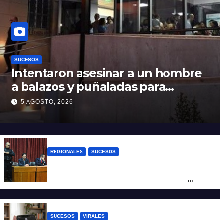
SUCESOS
Intentaron asesinar a un hombre
a balazos y puñaladas para
robarle su moto en barrio Santa
5 AGOSTO, 2026
Rosa de Lima
REGIONALES
SUCESOS
Exoneraron al docente de música del San
Roque condenado por abuso sexual
infantil
SUCESOS
VIRALES