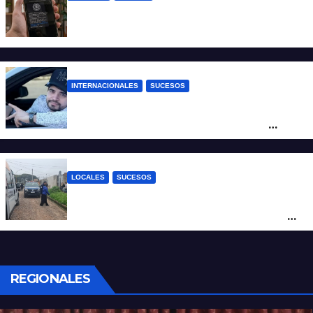
Estafa virtual: advierten sobre un fraude
que usa la imagen del Banco Central
INTERNACIONALES
SUCESOS
Conmoción en México: un influencer fue
asesinado de un balazo durante una
transmisión en vivo
LOCALES
SUCESOS
Por maltrato de ancianos imputan al
cuidador del asilo clandestino de barrio
Nuevo Horizonte
REGIONALES