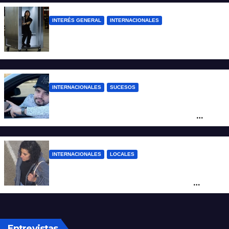
INTERÉS GENERAL
INTERNACIONALES
Una empresa japonesa creó una cabina
refrigerada para personas: cómo funciona
INTERNACIONALES
SUCESOS
Conmoción en México: un influencer fue
asesinado de un balazo durante una
transmisión en vivo
INTERNACIONALES
LOCALES
Hallaron sana y salva en Brasil a Micaela
Albornoz, la mujer que fue vista por
última vez en Rosario
Entrevistas