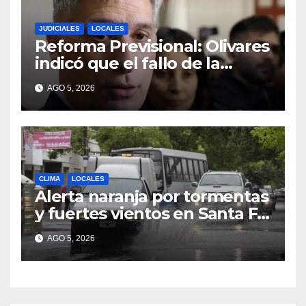
JUDICIALES
LOCALES
Reforma Previsional: Olivares
indicó que el fallo de la
Justicia tiene un impacto
AGO 5, 2026
ético y ratificó que la
Provincia apelará ante la
Corte Nacional
CLIMA
LOCALES
Alerta naranja por tormentas
y fuertes vientos en Santa Fe:
anuncian ráfagas de hasta 90
AGO 5, 2026
km/h, granizo y un brusco
descenso de temperatura