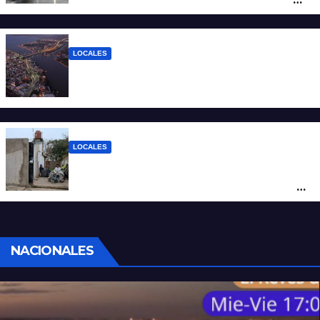
hasta 90 km/h, granizo y un brusco
descenso de temperatura
LOCALES
Todo lo que tenés que saber antes de
salir de casa este miércoles 5 de agosto
LOCALES
“Polenta, hambre y amenazas”: cómo era
la vida dentro del geriátrico investigado
por la Justicia
NACIONALES