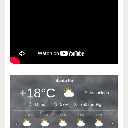
Santa Fe
+18°C
Está nublado
4.5 m/s
97%
750
mmHg
08:00
09:00
10:00
11:00
12:00
13:00
‹
›