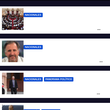
NACIONALES
LLA no sumó más votos y el proyecto
Inviolabilidad de la Propiedad Privada
corre riesgo de caerse en el Senado
NACIONALES
Piden impugnar al senador libertario
Benegas Lynch por tener una empresa
que vende tierras a extranjeros
NACIONALES
PANORAMA POLÍTICO
Passalacqua anunció su rechazo a la ley
de tierras y confirma el giro crítico de
Milei de Misiones