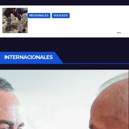
cerca de Santo Tomé
REGIONALES
SUCESOS
Hallan restos humanos en el norte
santafesino: investigan si pertenecen a
Rubén Solís
INTERNACIONALES