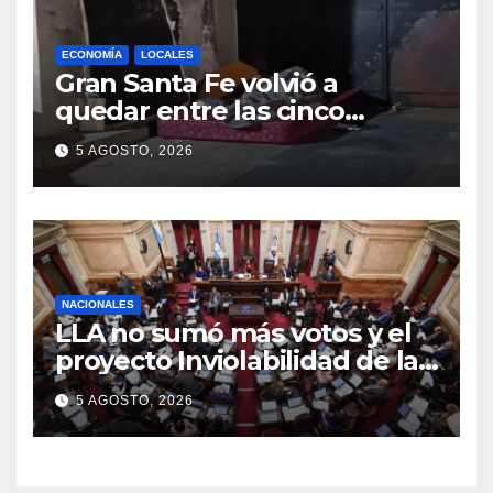
ECONOMÍA
LOCALES
Gran Santa Fe volvió a
quedar entre las cinco
regiones con más pobreza
5 AGOSTO, 2026
del país
NACIONALES
LLA no sumó más votos y el
proyecto Inviolabilidad de la
Propiedad Privada corre
5 AGOSTO, 2026
riesgo de caerse en el
Senado