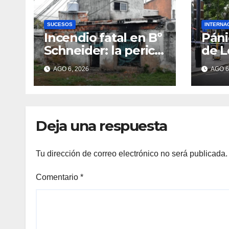
SUCESOS
INTERNA
Incendio fatal en Bº
Páni
Schneider: la pericia
de L
determinó cómo se
muje
AGO 6, 2026
AGO 6
originó el fuego
con 
que le costó la vida
cuat
a un niño de 4 años
Deja una respuesta
Tu dirección de correo electrónico no será publicada.
Comentario
*