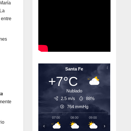
María
 La
 entre
ones
Santa Fe
+7°C
Nublado
ra
2.5 m/s
88%
emente
764
mmHg
07:00
08:00
09:00
10:00
11:
rio
‹
›