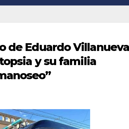
io de Eduardo Villanuev
utopsia y su familia
 manoseo”