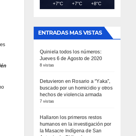
+7°C
+7°C
+8°C
+10°C
+11
ENTRADAS MAS VISTAS
res
Quiniela todos los números:
Jueves 6 de Agosto de 2020
8 vistas
ién
Detuvieron en Rosario a “Yaka”,
no
buscado por un homicidio y otros
hechos de violencia armada
7 vistas
Hallaron los primeros restos
humanos en la investigación por
la Masacre Indígena de San