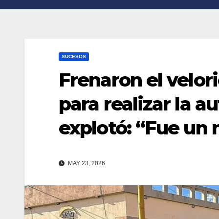
n
r
k
t
i
SUCESOS
r
Frenaron el velor
para realizar la a
explotó: “Fue un
MAY 23, 2026