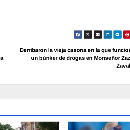
Derribaron la vieja casona en la que funci
da
un búnker de drogas en Monseñor Za
Zava