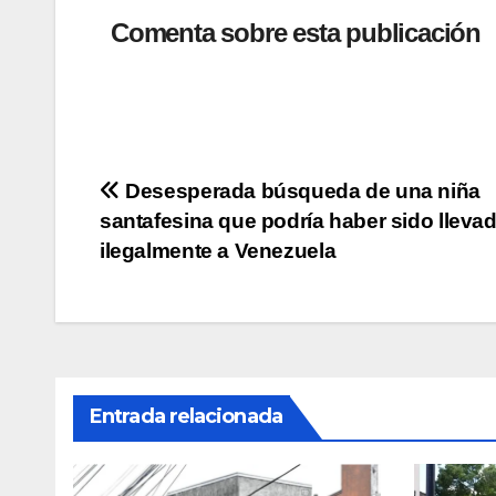
at
c
tt
p
m
Comenta sobre esta publicación
s
e
er
y
p
A
b
Li
ar
p
o
n
tir
p
o
k
Navegación
Desesperada búsqueda de una niña
k
santafesina que podría haber sido lleva
de
ilegalmente a Venezuela
entradas
Entrada relacionada