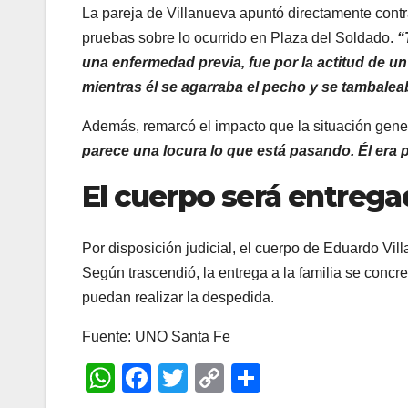
La pareja de Villanueva apuntó directamente contr
pruebas sobre lo ocurrido en Plaza del Soldado.
“
una enfermedad previa, fue por la actitud de u
mientras él se agarraba el pecho y se tambalea
Además, remarcó el impacto que la situación gener
parece una locura lo que está pasando. Él era 
El cuerpo será entreg
Por disposición judicial, el cuerpo de Eduardo Vill
Según trascendió, la entrega a la familia se conc
puedan realizar la despedida.
Fuente: UNO Santa Fe
W
F
T
C
C
h
a
wi
o
o