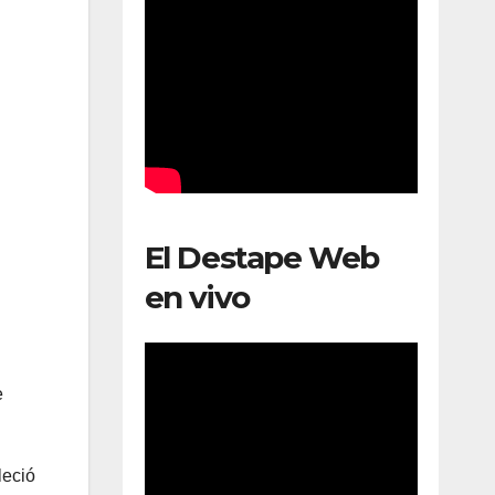
El Destape Web
en vivo
e
leció