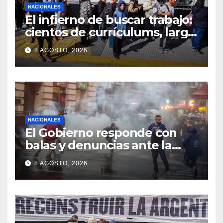
NACIONALES
El infierno de buscar trabajo:
cientos de currículums, larga
espera y menos puestos
8 AGOSTO, 2026
registrados
NACIONALES
El Gobierno responde con
balas y denuncias ante la
protesta
8 AGOSTO, 2026