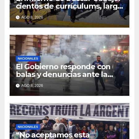
cientos de currículums, larga
espera y menos puestos
AGO 8, 2026
registrados
NACIONALES
El Gobierno responde con
balas y denuncias ante la
protesta
AGO 8, 2026
NACIONALES
“No aceptamos esta