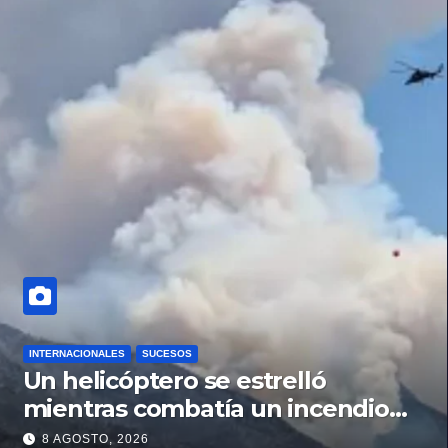
INTERNACIONALES
SUCESOS
Un helicóptero se estrelló
mientras combatía un incendio
forestal en Utah
8 AGOSTO, 2026