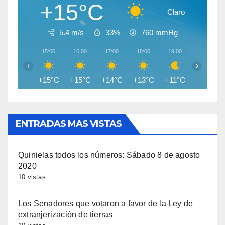
+15°C
Claro
5.4 m/s
33%
760
mmHg
15:00
16:00
17:00
18:00
19:00
20:00
‹
›
+15°C
+15°C
+14°C
+13°C
+11°C
+10°C
ENTRADAS MAS VISTAS
Quinielas todos los números: Sábado 8 de agosto
2020
10 vistas
Los Senadores que votaron a favor de la Ley de
extranjerización de tierras