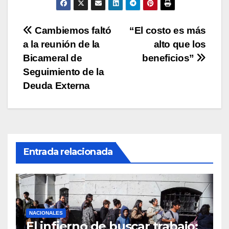
p
o
n
tir
p
o
k
Navegación
Cambiemos faltó
“El costo es más
k
a la reunión de la
alto que los
de
Bicameral de
beneficios”
entradas
Seguimiento de la
Deuda Externa
Entrada relacionada
NACIONALES
El infierno de buscar trabajo: