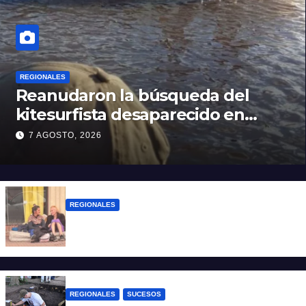
REGIONALES
Reanudaron la búsqueda del
kitesurfista desaparecido en
aguas de la Laguna Setúbal
7 AGOSTO, 2026
REGIONALES
Zulma Lobato fue encontrada en
situación de calle en Paraná
REGIONALES
SUCESOS