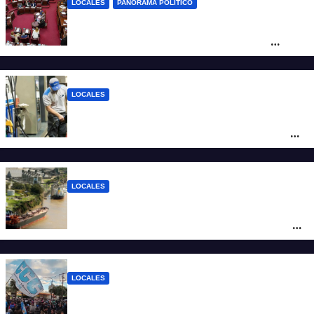
LOCALES
PANORAMA POLÍTICO
Diputados empieza en comisiones el
debate sobre el sistema electoral de
Santa Fe
LOCALES
YPF aumentó los combustibles en la
ciudad de Santa Fe: la nafta súper superó
los $2.100 y llenar el tanque cuesta más
de $94.000
LOCALES
Pullaro y empresarios viajan a Chile para
posicionar los puertos del sur de Santa Fe
como salida para las exportaciones
mineras
LOCALES
Cortes y desvíos en el centro de Santa Fe