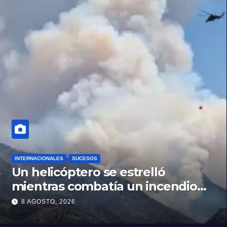
INTERNACIONALES
SUCESOS
Un helicóptero se estrelló
mientras combatía un incendio
forestal en Utah
8 AGOSTO, 2026