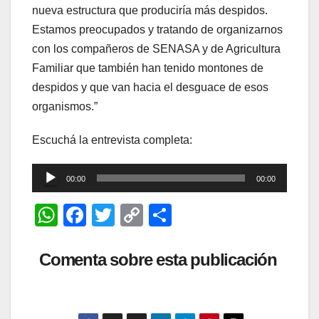
nueva estructura que produciría más despidos.
Estamos preocupados y tratando de organizarnos
con los compañeros de SENASA y de Agricultura
Familiar que también han tenido montones de
despidos y que van hacia el desguace de esos
organismos.”
Escuchá la entrevista completa:
Reproductor
00:00
00:00
de
W
F
T
C
C
audio
h
a
wi
o
o
at
c
tt
p
m
Comenta sobre esta publicación
s
e
er
y
p
A
b
Li
ar