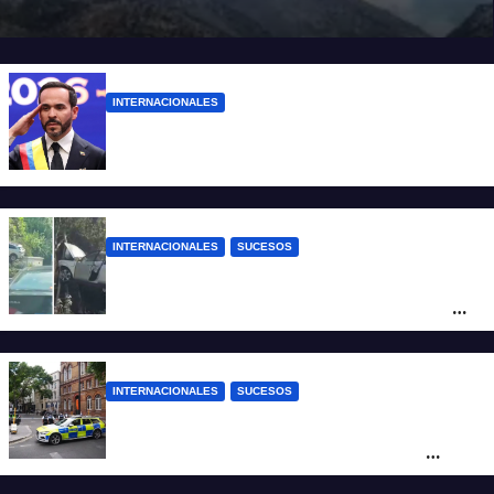
INTERNACIONALES
Abelardo De la Espriella ya es presidente
de Colombia
INTERNACIONALES
SUCESOS
Increíble accidente en China: perdió el
control y el auto terminó incrustado en un
árbol
INTERNACIONALES
SUCESOS
Pánico en el centro de Londres: una
mujer atacó e hirió con unas tijeras a
cuatro hombres