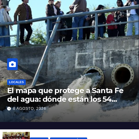
LOCALES
El mapa que protege a Santa Fe
del agua: dónde están los 54
puntos de bombeo
8 AGOSTO, 2026