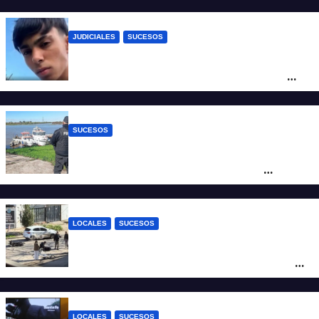
JUDICIALES
SUCESOS
Caso Jeremías Monzón: la Fiscalía amplió
la imputación contra la menor acusada
del crimen y la causa se encamina al
juicio por jurados
SUCESOS
Triste confirmación: el cuerpo hallado a la
altura del club Náutico Sur es el de
Fernando Cappi, el kitesurfista buscado
intensamente
LOCALES
SUCESOS
Violento choque entre un auto y una
moto en barrio Alvear: una mujer quedó
tendida sobre la calzada
LOCALES
SUCESOS