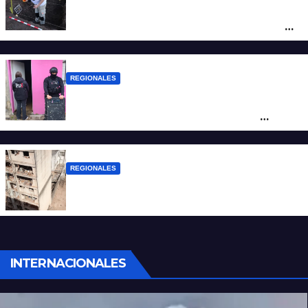
Hallaron los primeros restos humanos en
la investigación por la Masacre Indígena
de San Antonio de Obligado
REGIONALES
Detuvieron en Rosario a “Yaka”, buscado
por un homicidio y otros hechos de
violencia armada
REGIONALES
A 13 años de la tragedia de Salta 2141
INTERNACIONALES