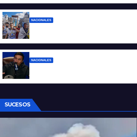
NACIONALES
Ruegos por el trabajo que falta y para el
que lo tiene, que el sueldo alcance
NACIONALES
Denuncian al conductor del streaming
Carajo por dichos discriminatorios
SUCESOS