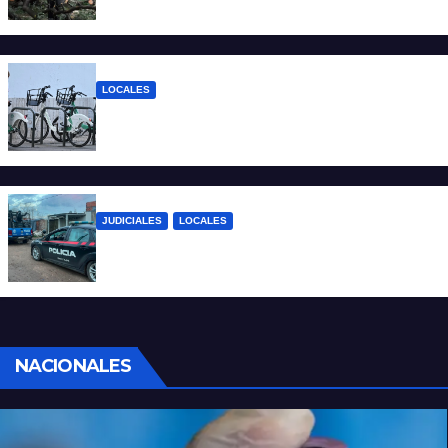
y continúan los operativos municipales
LOCALES
Santa Fe: la bici pública ya supera los 670
mil viajes y suma nuevas estaciones
JUDICIALES
LOCALES
Detuvieron a un joven por tentativa de
homicidio en barrio 12 de Octubre
NACIONALES