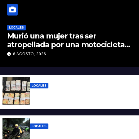
LOCALES
Murió una mujer tras ser
atropellada por una motocicleta
en Nelson
6 AGOSTO, 2026
LOCALES
Detuvieron a un joven de 22 años con 700
gramos de cocaína
LOCALES
El temporal dejó 59 reclamos en Santa Fe