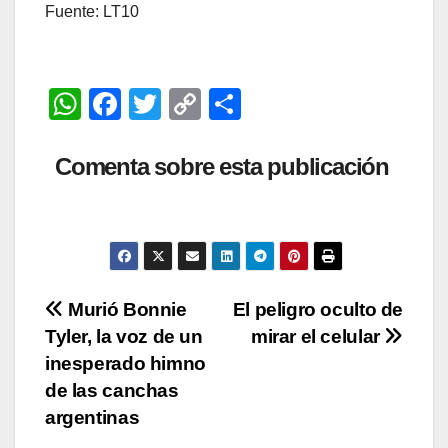
Fuente: LT10
W
F
T
C
C
h
a
wi
o
o
at
c
tt
p
m
Comenta sobre esta publicación
s
e
er
y
p
A
b
Li
ar
p
o
n
tir
p
o
k
Navegación
Murió Bonnie
El peligro oculto de
k
Tyler, la voz de un
mirar el celular
de
inesperado himno
entradas
de las canchas
argentinas