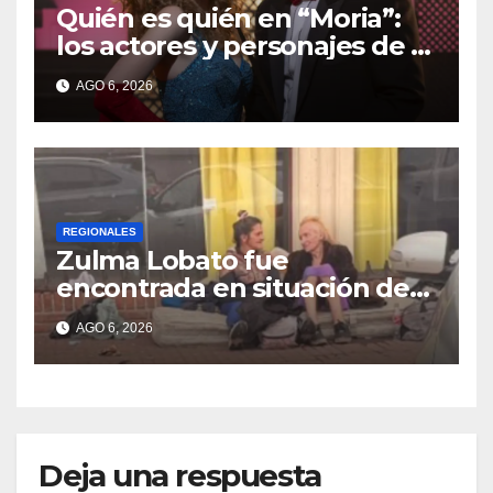
Quién es quién en “Moria”:
los actores y personajes de la
serie
AGO 6, 2026
REGIONALES
Zulma Lobato fue
encontrada en situación de
calle en Paraná
AGO 6, 2026
Deja una respuesta