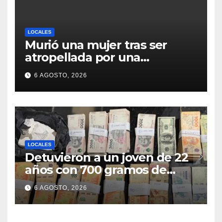
LOCALES
Murió una mujer tras ser
atropellada por una
motocicleta en Nelson
6 AGOSTO, 2026
LOCALES
Detuvieron a un joven de 22
años con 700 gramos de
cocaína
6 AGOSTO, 2026