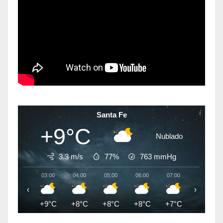
Santa Fe
+9°C
Nublado
3.3 m/s
77%
763
mmHg
03:00
04:00
05:00
06:00
07:00
08:00
‹
›
+9°C
+8°C
+8°C
+8°C
+7°C
+7°C