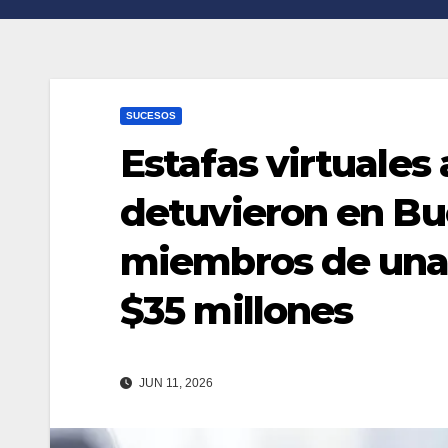
n
r
k
t
i
SUCESOS
r
Estafas virtuales 
detuvieron en Bue
miembros de una 
$35 millones
JUN 11, 2026