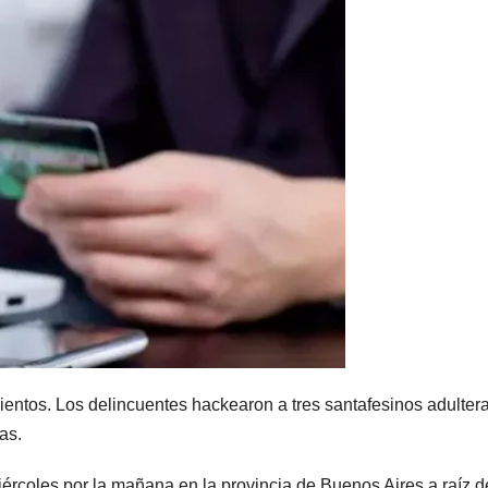
amientos. Los delincuentes hackearon a tres santafesinos adulte
as.
ércoles por la mañana en la provincia de Buenos Aires a raíz d