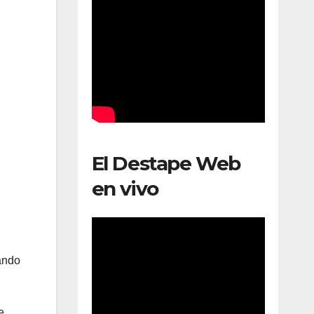
El Destape Web
en vivo
rando
e