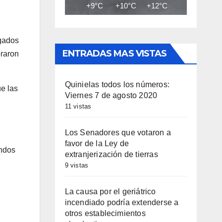
+9°C
+10°C
+12°C
+13°C
+14
igados
ENTRADAS MAS VISTAS
eraron
Quinielas todos los números:
ue las
Viernes 7 de agosto 2020
11 vistas
Los Senadores que votaron a
favor de la Ley de
ondos
extranjerización de tierras
9 vistas
La causa por el geriátrico
incendiado podría extenderse a
otros establecimientos