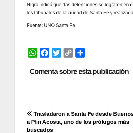
Nigro indicó que “las detenciones se lograron en 
los tribunales de la ciudad de Santa Fe y realizad
Fuente: UNO Santa Fe
W
F
T
C
C
h
a
wi
o
o
at
c
tt
p
m
Comenta sobre esta publicación
s
e
er
y
p
A
b
Li
ar
p
o
n
tir
p
o
k
Navegación
Trasladaron a Santa Fe desde Buenos
k
a Plin Acosta, uno de los prófugos más
de
buscados