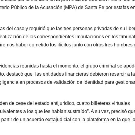
terio Público de la Acusación (MPA) de Santa Fe por estafas e
ias del caso y requirió que las tres personas privadas de su libe
realización de las correspondientes imputaciones en los tribuna
buiremos haber cometido los ilícitos junto con otros tres hombres
videncias reunidas hasta el momento, el grupo criminal se apod
o, destacó que “las entidades financieras debieron resarcir a l
gligencia en procesos de validación de identidad para gestiona
en de cese del estado antijurídico, cuatro billeteras virtuales
ivalentes a los que les habían sustraído”. A su vez, precisó que
partir de un acuerdo extrajudicial con la plataforma en la que l